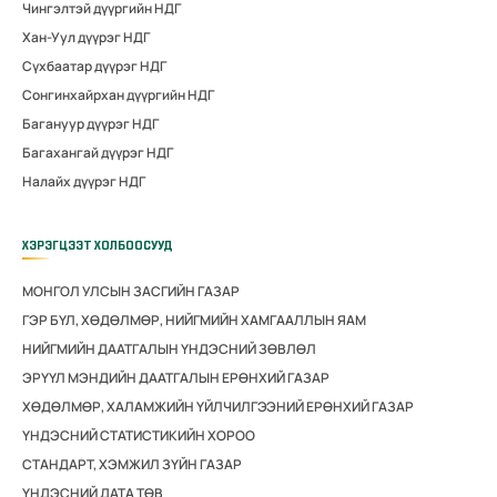
Чингэлтэй дүүргийн НДГ
Хан-Уул дүүрэг НДГ
Сүхбаатар дүүрэг НДГ
Сонгинхайрхан дүүргийн НДГ
Багануур дүүрэг НДГ
Багахангай дүүрэг НДГ
Налайх дүүрэг НДГ
ХЭРЭГЦЭЭТ ХОЛБООСУУД
МОНГОЛ УЛСЫН ЗАСГИЙН ГАЗАР
ГЭР БҮЛ, ХӨДӨЛМӨР, НИЙГМИЙН ХАМГААЛЛЫН ЯАМ
НИЙГМИЙН ДААТГАЛЫН ҮНДЭСНИЙ ЗӨВЛӨЛ
ЭРҮҮЛ МЭНДИЙН ДААТГАЛЫН ЕРӨНХИЙ ГАЗАР
ХӨДӨЛМӨР, ХАЛАМЖИЙН ҮЙЛЧИЛГЭЭНИЙ ЕРӨНХИЙ ГАЗАР
ҮНДЭСНИЙ СТАТИСТИКИЙН ХОРОО
СТАНДАРТ, ХЭМЖИЛ ЗҮЙН ГАЗАР
ҮНДЭСНИЙ ДАТА ТӨВ