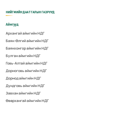
НИЙГМИЙН ДААТГАЛЫН ГАЗРУУД
Аймгууд
Архангай аймгийн НДГ
Баян-Өлгий аймгийн НДГ
Баянхонгор аймгийн НДГ
Булган аймгийн НДГ
Говь-Алтай аймгийн НДГ
Дорноговь аймгийн НДГ
Дорнод аймгийн НДГ
Дундговь аймгийн НДГ
Завхан аймгийн НДГ
Өвөрхангай аймгийн НДГ