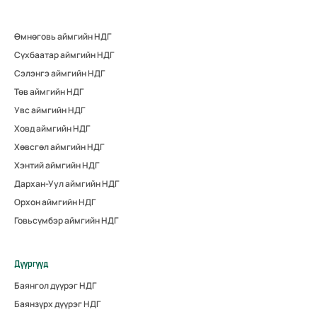
Өмнөговь аймгийн НДГ
Сүхбаатар аймгийн НДГ
Сэлэнгэ аймгийн НДГ
Төв аймгийн НДГ
Увс аймгийн НДГ
Ховд аймгийн НДГ
Хөвсгөл аймгийн НДГ
Хэнтий аймгийн НДГ
Дархан-Уул аймгийн НДГ
Орхон аймгийн НДГ
Говьсүмбэр аймгийн НДГ
Дүүргүүд
Баянгол дүүрэг НДГ
Баянзүрх дүүрэг НДГ