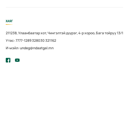
ХАЯГ
211238, Улаанбаатар хот, Чингэлтэй дүүрэг, 4-р хороо, Бага тойруу 13/1
Утас: 7777-1289 328030 321162
И-мэйл: undeg@ndaatgal.mn