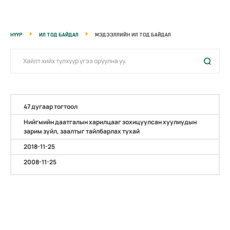
НҮҮР
ИЛ ТОД БАЙДАЛ
МЭДЭЭЛЛИЙН ИЛ ТОД БАЙДАЛ
47 дугаар тогтоол
Нийгмийн даатгалын харилцааг зохицуулсан хуулиудын
зарим зүйл, заалтыг тайлбарлах тухай
2018-11-25
2008-11-25