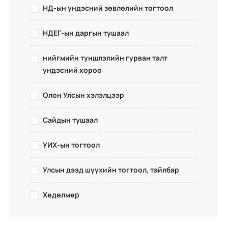
НД-ын үндэсний зөвлөлийн тогтоол
НДЕГ-ын даргын тушаал
нийгмийн түншлэлийн гурван талт
үндэсний хороо
Олон Улсын хэлэлцээр
Сайдын тушаал
УИХ-ын тогтоол
Улсын дээд шүүхийн тогтоол, тайлбар
Хөдөлмөр