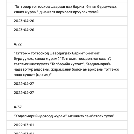
“Тэтгэвэр тогтооход шаардагдах баримт бичиг бүрдүүлэх,
хянах журам”-д нэмэлт өөрчлөлт оруулах тухай
2023-04-26
2023-04-26
А/72
“Тэтгэмж тогтооход шаардагдах баримт бичгийг
бүрдүүлэх, хянах журам”, “Тэтгэмж тооцсон жагсаалт”,
тэтгэмж шилжүүлэх “Төлбөрийн хүсэлт”, “Хөдөлмөрийн
чадвар түр алдсаны, жирэмсний болон амаржсаны тэтгэмж
авах хүсэлт (цахим)”
2022-04-27
2022-04-27
А/37
“Хөдөлмөрийн дотоод журам”-ыг шинэчлэн батлах тухай
2022-03-01
2022-03-01