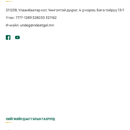
211238, Улаанбаатар хот, Чингэлтэй дүүрэг, 4-р хороо, Бага тойруу 13/1
Утас: 7777-1289 328030 321162
И-мэйл: undeg@ndaatgal.mn
НИЙГМИЙН ДААТГАЛЫН ГАЗРУУД