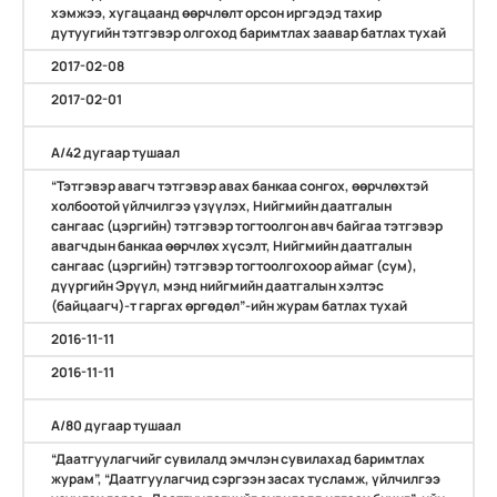
хэмжээ, хугацаанд өөрчлөлт орсон иргэдэд тахир
дутуугийн тэтгэвэр олгоход баримтлах заавар батлах тухай
2017-02-08
2017-02-01
А/42 дугаар тушаал
“Тэтгэвэр авагч тэтгэвэр авах банкаа сонгох, өөрчлөхтэй
холбоотой үйлчилгээ үзүүлэх, Нийгмийн даатгалын
сангаас (цэргийн) тэтгэвэр тогтоолгон авч байгаа тэтгэвэр
авагчдын банкаа өөрчлөх хүсэлт, Нийгмийн даатгалын
сангаас (цэргийн) тэтгэвэр тогтоолгохоор аймаг (сум),
дүүргийн Эрүүл, мэнд нийгмийн даатгалын хэлтэс
(байцаагч)-т гаргах өргөдөл”-ийн журам батлах тухай
2016-11-11
2016-11-11
А/80 дугаар тушаал
“Даатгуулагчийг сувилалд эмчлэн сувилахад баримтлах
журам”, “Даатгуулагчид сэргээн засах тусламж, үйлчилгээ