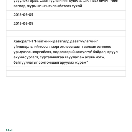
үзүүлэх гэрээ, Даатгуулагчийг сувилалд илгээх бичиг”-ийн
загвар, журмыг шинэчлэн батлах тухай
2015-06-09
2015-06-09
Хавсралт-1 “Нийгмийн даатгалд даатгуулагчийг
үйлдвэрлэлийн осол, мэргэжлээс шалтгаалсан өвчнөөс
урьдчилан сэргийлэх, хөдөлмөрийн аюулгүй байдал, эрүүл
ахуйн сургалт, сурталчилгаа явуулах аж ахуйн нэгж,
байгууллагыг сонгон шалгаруулах журам”
ХАЯГ