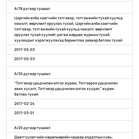
А/78 дугаар тушаал
Цэргийн алба хаагчийн тэтгэвэр, тэтгэмжийн тухай хуульд
нэмэлт, өөрчлөлт оруулах тухай, Цэргийн алба хаагчийн
тэтгэвэр, тэтгэмжийн тухай хуульд нэмэлт, өөрчлөлт
оруулах тухай хуулийг дагаж мөрдөх журмын тухай
хуулиудыг хэрэгжүүлэхэд баримтлах заавар батлах тухай
2017-05-03
2017-05-03
А/35 дугаар тушаал
“Тэтгэвэр урьдчилан олгох журам, Тэтгэврээ урьдчилан
авах хүсэлт, Тэтгэвэр урьдчилан олгох хуудас” журам
батлах тухай
2017-02-24
2017-03-01
А/25 дугаар тушаал
Даатгуулагчийн хөдөлмөрийн чадвар алдалтын хувь,