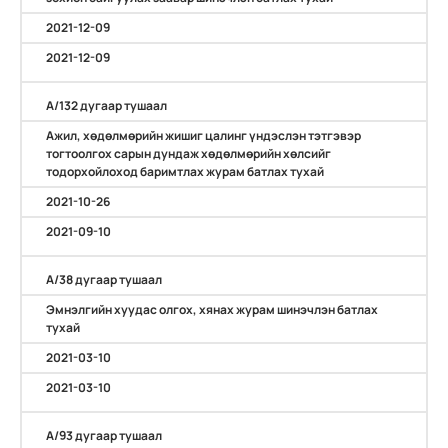
2021-12-09
2021-12-09
А/132 дугаар тушаал
Ажил, хөдөлмөрийн жишиг цалинг үндэслэн тэтгэвэр
тогтоолгох сарын дундаж хөдөлмөрийн хөлсийг
тодорхойлоход баримтлах журам батлах тухай
2021-10-26
2021-09-10
А/38 дугаар тушаал
Эмнэлгийн хуудас олгох, хянах журам шинэчлэн батлах
тухай
2021-03-10
2021-03-10
А/93 дугаар тушаал