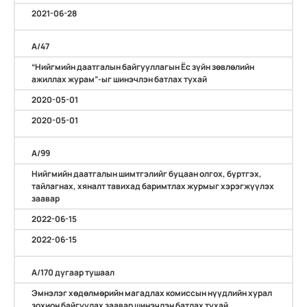
2021-06-28
А/47
“Нийгмийн даатгалын байгууллагын Ёс зүйн зөвлөлийн
ажиллах журам”-ыг шинэчлэн батлах тухай
2020-05-01
2020-05-01
А/99
Нийгмийн даатгалын шимтгэлийг буцаан олгох, бүртгэх,
тайлагнах, хяналт тавихад баримтлах журмыг хэрэгжүүлэх
заавар
2022-06-15
2022-06-15
А/170 дугаар тушаал
Эмнэлэг хөдөлмөрийн магадлах комиссын нүүдлийн хурал
зохион байгуулах заавар шинэчлэн батлах тухай