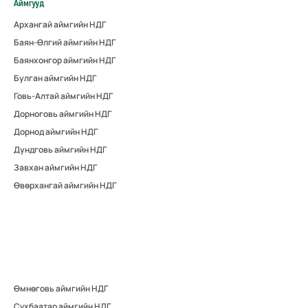
Аймгууд
Архангай аймгийн НДГ
Баян-Өлгий аймгийн НДГ
Баянхонгор аймгийн НДГ
Булган аймгийн НДГ
Говь-Алтай аймгийн НДГ
Дорноговь аймгийн НДГ
Дорнод аймгийн НДГ
Дундговь аймгийн НДГ
Завхан аймгийн НДГ
Өвөрхангай аймгийн НДГ
Өмнөговь аймгийн НДГ
Сүхбаатар аймгийн НДГ