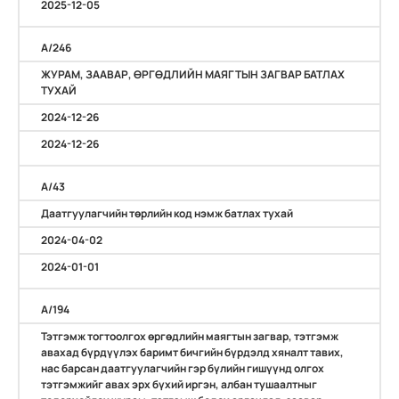
2025-12-05
A/246
ЖУРАМ, ЗААВАР, ӨРГӨДЛИЙН МАЯГТЫН ЗАГВАР БАТЛАХ
ТУХАЙ
2024-12-26
2024-12-26
A/43
Даатгуулагчийн төрлийн код нэмж батлах тухай
2024-04-02
2024-01-01
А/194
Тэтгэмж тогтоолгох өргөдлийн маягтын загвар, тэтгэмж
авахад бүрдүүлэх баримт бичгийн бүрдэлд хяналт тавих,
нас барсан даатгуулагчийн гэр бүлийн гишүүнд олгох
тэтгэмжийг авах эрх бүхий иргэн, албан тушаалтныг