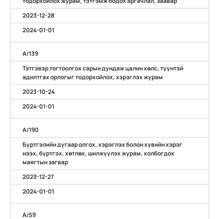
тодорхойлох журам, тэтгэмж бодох аргачлал, заавар
2023-12-28
2024-01-01
А/139
Тэтгэвэр тогтоолгох сарын дундаж цалин хөлс, түүнтэй
адилтгах орлогыг тодорхойлох, хэрэглэх журам
2023-10-24
2024-01-01
А/190
Бүртгэлийн дугаар олгох, хэрэглэх болон хувийн хэрэг
нээх, бүртгэх, хөтлөх, шилжүүлэх журам, холбогдох
маягтын загвар
2023-12-27
2024-01-01
А/59