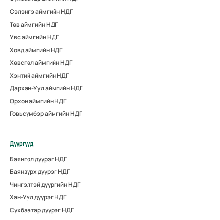
Сэлэнгэ аймгийн НДГ
Төв аймгийн НДГ
Увс аймгийн НДГ
Ховд аймгийн НДГ
Хөвсгөл аймгийн НДГ
Хэнтий аймгийн НДГ
Дархан-Уул аймгийн НДГ
Орхон аймгийн НДГ
Говьсүмбэр аймгийн НДГ
Дүүргүүд
Баянгол дүүрэг НДГ
Баянзүрх дүүрэг НДГ
Чингэлтэй дүүргийн НДГ
Хан-Уул дүүрэг НДГ
Сүхбаатар дүүрэг НДГ