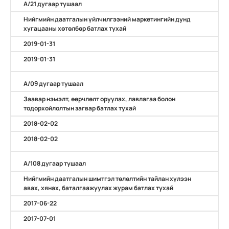
А/21 дугаар тушаал
Нийгмийн даатгалын үйлчилгээний маркетингийн дунд
хугацааны хөтөлбөр батлах тухай
2019-01-31
2019-01-31
А/09 дугаар тушаал
Заавар нэмэлт, өөрчлөлт оруулах, лавлагаа болон
тодорхойлолтын загвар батлах тухай
2018-02-02
2018-02-02
А/108 дугаар тушаал
Нийгмийн даатгалын шимтгэл төлөлтийн тайлан хүлээн
авах, хянах, баталгаажуулах журам батлах тухай
2017-06-22
2017-07-01