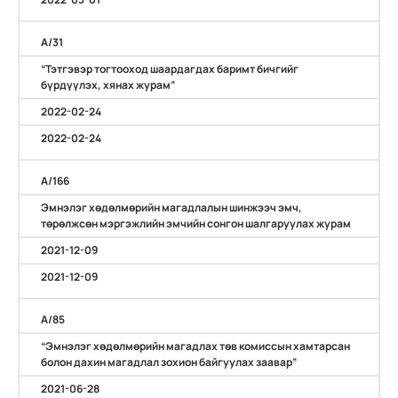
А/31
“Тэтгэвэр тогтооход шаардагдах баримт бичгийг
бүрдүүлэх, хянах журам”
2022-02-24
2022-02-24
А/166
Эмнэлэг хөдөлмөрийн магадлалын шинжээч эмч,
төрөлжсөн мэргэжлийн эмчийн сонгон шалгаруулах журам
2021-12-09
2021-12-09
А/85
“Эмнэлэг хөдөлмөрийн магадлах төв комиссын хамтарсан
болон дахин магадлал зохион байгуулах заавар”
2021-06-28