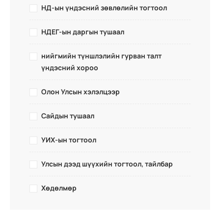
НД-ын үндэсний зөвлөлийн тогтоол
НДЕГ-ын даргын тушаал
нийгмийн түншлэлийн гурван талт
үндэсний хороо
Олон Улсын хэлэлцээр
Сайдын тушаал
УИХ-ын тогтоол
Улсын дээд шүүхийн тогтоол, тайлбар
Хөдөлмөр