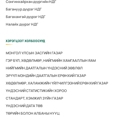
Сонгинхайрхан дүүргийн НДГ
Багануур дүүрэг НДГ
Багахангай дүүрэг НДГ
Налайх дүүрэг НДГ
ХЭРЭГЦЭЭТ ХОЛБООСУУД
МОНГОЛ УЛСЫН ЗАСГИЙН ГАЗАР
ГЭР БҮЛ, ХӨДӨЛМӨР, НИЙГМИЙН ХАМГААЛЛЫН ЯАМ
НИЙГМИЙН ДААТГАЛЫН ҮНДЭСНИЙ ЗӨВЛӨЛ
ЭРҮҮЛ МЭНДИЙН ДААТГАЛЫН ЕРӨНХИЙ ГАЗАР
ХӨДӨЛМӨР, ХАЛАМЖИЙН ҮЙЛЧИЛГЭЭНИЙ ЕРӨНХИЙ ГАЗАР
ҮНДЭСНИЙ СТАТИСТИКИЙН ХОРОО
СТАНДАРТ, ХЭМЖИЛ ЗҮЙН ГАЗАР
ҮНДЭСНИЙ ДАТА ТӨВ
ТӨРИЙН БОЛОН АЛБАНЫ НУУЦ