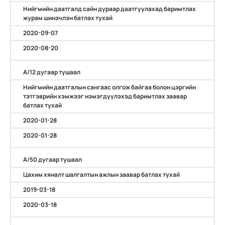
Нийгмийн даатгалд сайн дураар даатгуулахад баримтлах
журам шинэчлэн батлах тухай
2020-09-07
2020-08-20
А/12 дугаар тушаал
Нийгмийн даатгалын сангаас олгож байгаа болон цэргийн
тэтгэврийн хэмжээг нэмэгдүүлэхэд баримтлах заавар
батлах тухай
2020-01-28
2020-01-28
А/50 дугаар тушаал
Цахим хяналт шалгалтын ажлын заавар батлах тухай
2019-03-18
2020-03-18