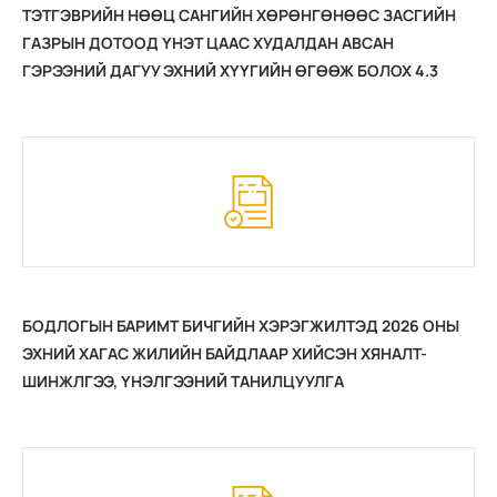
ТЭТГЭВРИЙН НӨӨЦ САНГИЙН ХӨРӨНГӨНӨӨС ЗАСГИЙН
ГАЗРЫН ДОТООД ҮНЭТ ЦААС ХУДАЛДАН АВСАН
ГЭРЭЭНИЙ ДАГУУ ЭХНИЙ ХҮҮГИЙН ӨГӨӨЖ БОЛОХ 4.3
ТЭРБУМ ТӨГРӨГИЙГ 2026 ОНЫ 07 САРД ХҮЛЭЭН АВЧ,
НӨӨЦ САНГИЙН ХӨРӨНГИЙГ ӨСГӨӨД БАЙНА.
(2025.08.03)
БОДЛОГЫН БАРИМТ БИЧГИЙН ХЭРЭГЖИЛТЭД 2026 ОНЫ
ЭХНИЙ ХАГАС ЖИЛИЙН БАЙДЛААР ХИЙСЭН ХЯНАЛТ-
ШИНЖЛГЭЭ, ҮНЭЛГЭЭНИЙ ТАНИЛЦУУЛГА