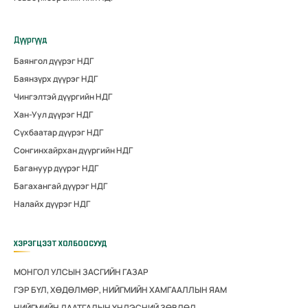
Дүүргүүд
Баянгол дүүрэг НДГ
Баянзүрх дүүрэг НДГ
Чингэлтэй дүүргийн НДГ
Хан-Уул дүүрэг НДГ
Сүхбаатар дүүрэг НДГ
Сонгинхайрхан дүүргийн НДГ
Багануур дүүрэг НДГ
Багахангай дүүрэг НДГ
Налайх дүүрэг НДГ
ХЭРЭГЦЭЭТ ХОЛБООСУУД
МОНГОЛ УЛСЫН ЗАСГИЙН ГАЗАР
ГЭР БҮЛ, ХӨДӨЛМӨР, НИЙГМИЙН ХАМГААЛЛЫН ЯАМ
НИЙГМИЙН ДААТГАЛЫН ҮНДЭСНИЙ ЗӨВЛӨЛ