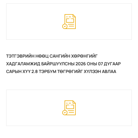
ТЭТГЭВРИЙН НӨӨЦ САНГИЙН ХӨРӨНГИЙГ
ХАДГАЛАМЖИД БАЙРШУУЛСНЫ 2026 ОНЫ 07 ДУГААР
САРЫН ХҮҮ 2.8 ТЭРБУМ ТӨГРӨГИЙГ ХҮЛЭЭН АВЛАА
(2026.08.03)