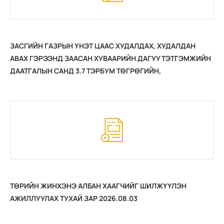
ЗАСГИЙН ГАЗРЫН ҮНЭТ ЦААС ХУДАЛДАХ, ХУДАЛДАН
АВАХ ГЭРЭЭНД ЗААСАН ХУВААРИЙН ДАГУУ ТЭТГЭМЖИЙН
ДААТГАЛЫН САНД 3.7 ТЭРБУМ ТӨГРӨГИЙН,
ҮЙЛДВЭРЛЭЛИЙН ОСОЛ, МЭРГЭЖЛЭЭС ШАЛТГААЛСАН
ӨВЧНИЙ ДААТГАЛЫН САНД 3.9 ТЭРБУМ ТӨГРӨГИЙН
ХҮҮГИЙН ОРЛОГЫГ ТУС ТУС ХҮЛЭЭН АВЧ НИЙТДЭЭ 7.6
ТЭРБУМ ТӨГРӨГӨӨР НИЙГМИЙН ДААТГАЛЫН САНГИЙН
ХӨРӨНГИЙГ ӨСГӨӨД БАЙНА /2026.08.06/
ТӨРИЙН ЖИНХЭНЭ АЛБАН ХААГЧИЙГ ШИЛЖҮҮЛЭН
АЖИЛЛУУЛАХ ТУХАЙ ЗАР 2026.08.03