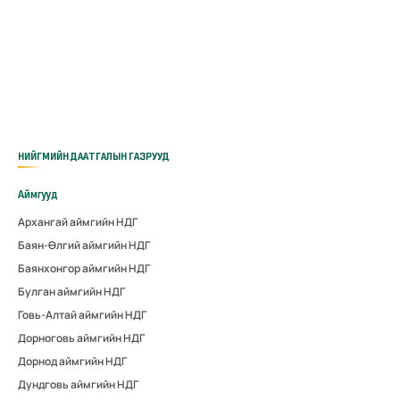
НИЙГМИЙН ДААТГАЛЫН ГАЗРУУД
Аймгууд
Архангай аймгийн НДГ
Баян-Өлгий аймгийн НДГ
Баянхонгор аймгийн НДГ
Булган аймгийн НДГ
Говь-Алтай аймгийн НДГ
Дорноговь аймгийн НДГ
Дорнод аймгийн НДГ
Дундговь аймгийн НДГ