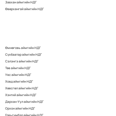
Завхан аймгийн НДГ
Өвөрхангай аймгийн НДГ
Өмнөговь аймгийн НДГ
Сүхбаатар аймгийн НДГ
Сэлэнгэ аймгийн НДГ
Төв аймгийн НДГ
Увс аймгийн НДГ
Ховд аймгийн НДГ
Хөвсгөл аймгийн НДГ
Хэнтий аймгийн НДГ
Дархан-Уул аймгийн НДГ
Орхон аймгийн НДГ
Говьсүмбэр аймгийн НДГ