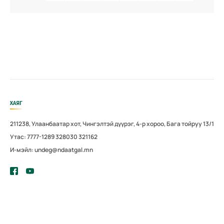
ХАЯГ
211238, Улаанбаатар хот, Чингэлтэй дүүрэг, 4-р хороо, Бага тойруу 13/1
Утас: 7777-1289 328030 321162
И-мэйл: undeg@ndaatgal.mn