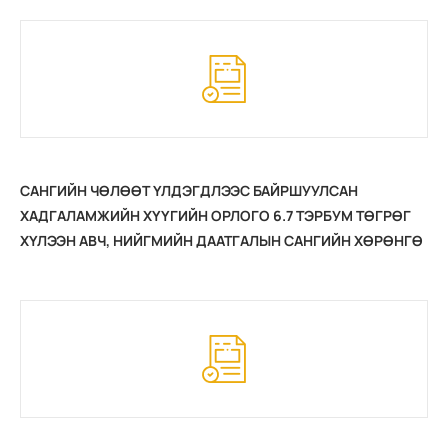
САНГИЙН ЧӨЛӨӨТ ҮЛДЭГДЛЭЭС БАЙРШУУЛСАН
ХАДГАЛАМЖИЙН ХҮҮГИЙН ОРЛОГО 6.7 ТЭРБУМ ТӨГРӨГ
ХҮЛЭЭН АВЧ, НИЙГМИЙН ДААТГАЛЫН САНГИЙН ХӨРӨНГӨ
АРВИЖЛАА. /2026.07.02/