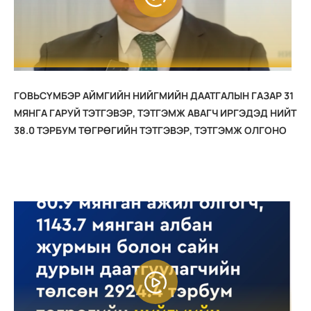
ГОВЬСҮМБЭР АЙМГИЙН НИЙГМИЙН ДААТГАЛЫН ГАЗАР 31
МЯНГА ГАРУЙ ТЭТГЭВЭР, ТЭТГЭМЖ АВАГЧ ИРГЭДЭД НИЙТ
38.0 ТЭРБУМ ТӨГРӨГИЙН ТЭТГЭВЭР, ТЭТГЭМЖ ОЛГОНО