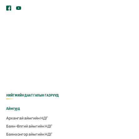
НИЙГМИЙН ДААТГАЛЫН ГАЗРУУД
Аймгууд
Архангай аймгийн НДГ
Баян-Өлгий аймгийн НДГ
Баянхонгор аймгийн НДГ