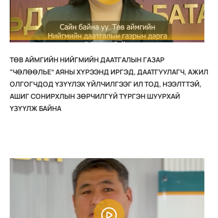
ТӨВ АЙМГИЙН НИЙГМИЙН ДААТГАЛЫН ГАЗАР
“ЧӨЛӨӨЛЬЕ” АЯНЫ ХҮРЭЭНД ИРГЭД, ДААТГУУЛАГЧ, АЖИЛ
ОЛГОГЧДОД ҮЗҮҮЛЭХ ҮЙЛЧИЛГЭЭГ ИЛ ТОД, НЭЭЛТТЭЙ,
АШИГ СОНИРХЛЫН ЗӨРЧИЛГҮЙ ТҮРГЭН ШУУРХАЙ
ҮЗҮҮЛЖ БАЙНА