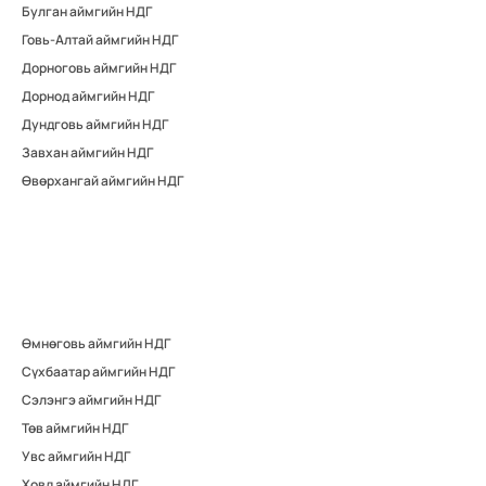
Булган аймгийн НДГ
Говь-Алтай аймгийн НДГ
Дорноговь аймгийн НДГ
Дорнод аймгийн НДГ
Дундговь аймгийн НДГ
Завхан аймгийн НДГ
Өвөрхангай аймгийн НДГ
Өмнөговь аймгийн НДГ
Сүхбаатар аймгийн НДГ
Сэлэнгэ аймгийн НДГ
Төв аймгийн НДГ
Увс аймгийн НДГ
Ховд аймгийн НДГ