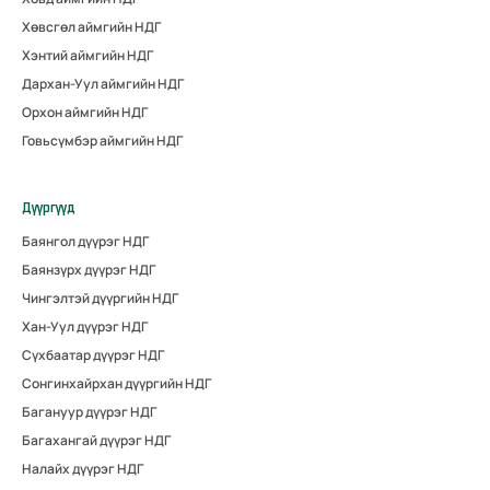
Хөвсгөл аймгийн НДГ
Хэнтий аймгийн НДГ
Дархан-Уул аймгийн НДГ
Орхон аймгийн НДГ
Говьсүмбэр аймгийн НДГ
Дүүргүүд
Баянгол дүүрэг НДГ
Баянзүрх дүүрэг НДГ
Чингэлтэй дүүргийн НДГ
Хан-Уул дүүрэг НДГ
Сүхбаатар дүүрэг НДГ
Сонгинхайрхан дүүргийн НДГ
Багануур дүүрэг НДГ
Багахангай дүүрэг НДГ
Налайх дүүрэг НДГ