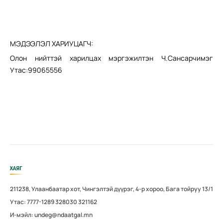
МЭДЭЭЛЭЛ ХАРИУЦАГЧ:
Олон нийттэй харилцах мэргэжилтэн Ч.Сансарчимэг
Утас:99065556
ХАЯГ
211238, Улаанбаатар хот, Чингэлтэй дүүрэг, 4-р хороо, Бага тойруу 13/1
Утас: 7777-1289 328030 321162
И-мэйл: undeg@ndaatgal.mn