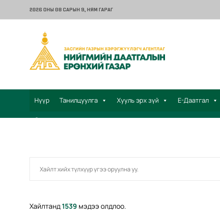
2026 ОНЫ 08 САРЫН 9
, НЯМ ГАРАГ
Нүүр
Танилцуулга
Хууль эрх зүй
Е-Даатгал
Санал хүсэлт
Хайлтанд
1539
мэдээ олдлоо.