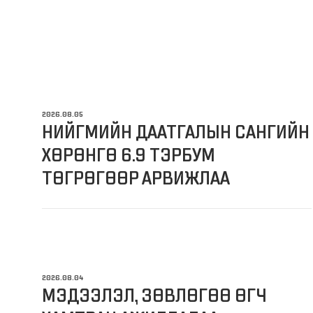
2026.08.05
НИЙГМИЙН ДААТГАЛЫН САНГИЙН
ХӨРӨНГӨ 6.9 ТЭРБУМ
ТӨГРӨГӨӨР АРВИЖЛАА
2026.08.04
МЭДЭЭЛЭЛ, ЗӨВЛӨГӨӨ ӨГЧ