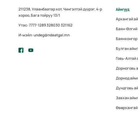
211238, Улаанбаатар хот, Чингэлтэй дүүрэг, 4-р
Аймгууд
хороо, Бага тойруу 13/1
Архангай а
Утас: 7777-1289 328030 321162
Баян-Өлгий
И-мэйл: undeg@ndaatgal.mn
Баянхонгор
Булган айм
Говь-Алтай 
Дорноговь 
Дорнод айм
Дундговь а
Завхан айм
Өвөрхангай