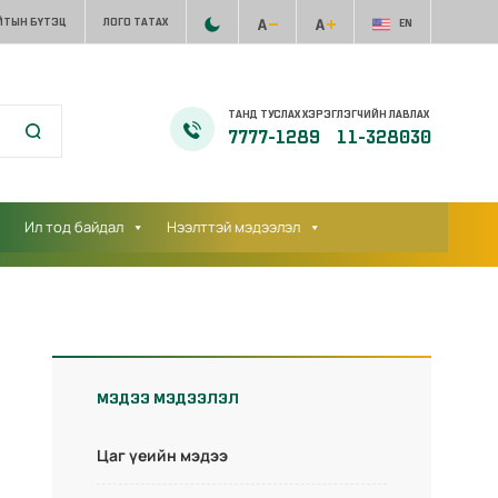
ЙТЫН БҮТЭЦ
ЛОГО ТАТАХ
EN
ТАНД ТУСЛАХ ХЭРЭГЛЭГЧИЙН ЛАВЛАХ
7777-1289
11-328030
Ил тод байдал
Нээлттэй мэдээлэл
МЭДЭЭ МЭДЭЭЛЭЛ
Цаг үеийн мэдээ