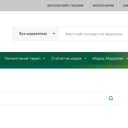
ХЭРЭГЛЭГЧИЙН ТУСЛАМЖ
ХОЛБОО БАРИХ
СА
Үйлчилгээний төрөл
Статистик мэдээ
Мэдээ, Мэдээлэл