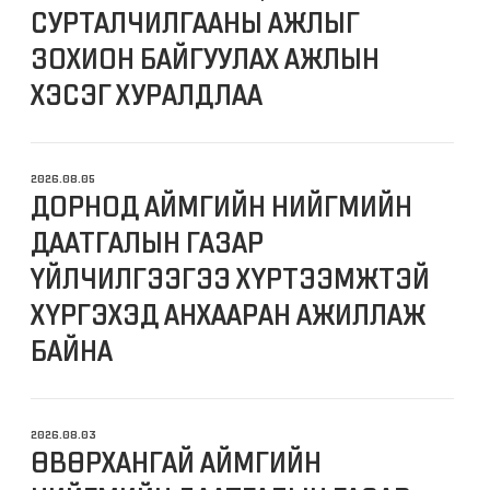
СУРТАЛЧИЛГААНЫ АЖЛЫГ
ЗОХИОН БАЙГУУЛАХ АЖЛЫН
ХЭСЭГ ХУРАЛДЛАА
2026.08.05
ДОРНОД АЙМГИЙН НИЙГМИЙН
ДААТГАЛЫН ГАЗАР
ҮЙЛЧИЛГЭЭГЭЭ ХҮРТЭЭМЖТЭЙ
ХҮРГЭХЭД АНХААРАН АЖИЛЛАЖ
БАЙНА
2026.08.03
ӨВӨРХАНГАЙ АЙМГИЙН