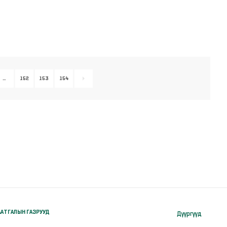
…
152
153
154
АТГАЛЫН ГАЗРУУД
Дүүргүүд