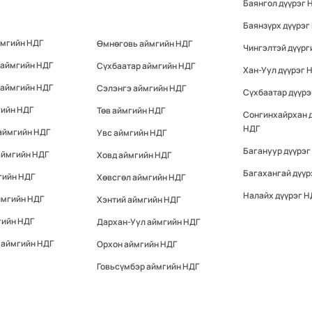
Баянгол дүүрэг 
Баянзүрх дүүрэг
ймгийн НДГ
Өмнөговь аймгийн НДГ
Чингэлтэй дүүрг
 аймгийн НДГ
Сүхбаатар аймгийн НДГ
Хан-Уул дүүрэг 
 аймгийн НДГ
Сэлэнгэ аймгийн НДГ
Сүхбаатар дүүрэ
гийн НДГ
Төв аймгийн НДГ
Сонгинхайрхан 
НДГ
аймгийн НДГ
Увс аймгийн НДГ
Багануур дүүрэг
аймгийн НДГ
Ховд аймгийн НДГ
Багахангай дүүр
гийн НДГ
Хөвсгөл аймгийн НДГ
Налайх дүүрэг Н
ймгийн НДГ
Хэнтий аймгийн НДГ
гийн НДГ
Дархан-Уул аймгийн НДГ
 аймгийн НДГ
Орхон аймгийн НДГ
Говьсүмбэр аймгийн НДГ