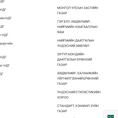
НДГ
МОНГОЛ УЛСЫН ЗАСГИЙН
 НДГ
ГАЗАР
ийн НДГ
ГЭР БҮЛ, ХӨДӨЛМӨР,
НДГ
НИЙГМИЙН ХАМГААЛЛЫН
ЯАМ
г НДГ
НИЙГМИЙН ДААТГАЛЫН
дүүргийн
ҮНДЭСНИЙ ЗӨВЛӨЛ
ЭРҮҮЛ МЭНДИЙН
 НДГ
ДААТГАЛЫН ЕРӨНХИЙ
ГАЗАР
эг НДГ
ХӨДӨЛМӨР, ХАЛАМЖИЙН
ДГ
ҮЙЛЧИЛГЭЭНИЙ ЕРӨНХИЙ
ГАЗАР
ҮНДЭСНИЙ СТАТИСТИКИЙН
ХОРОО
СТАНДАРТ, ХЭМЖИЛ ЗҮЙН
ГАЗАР