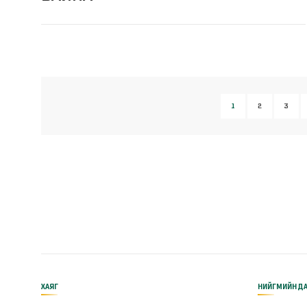
1
2
3
ХАЯГ
НИЙГМИЙН ДА