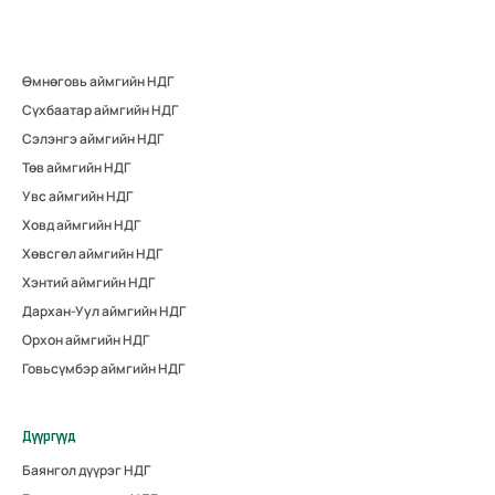
Өмнөговь аймгийн НДГ
Сүхбаатар аймгийн НДГ
Сэлэнгэ аймгийн НДГ
Төв аймгийн НДГ
Увс аймгийн НДГ
Ховд аймгийн НДГ
Хөвсгөл аймгийн НДГ
Хэнтий аймгийн НДГ
Дархан-Уул аймгийн НДГ
Орхон аймгийн НДГ
Говьсүмбэр аймгийн НДГ
Дүүргүүд
Баянгол дүүрэг НДГ