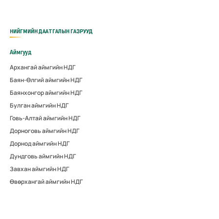
НИЙГМИЙН ДААТГАЛЫН ГАЗРУУД
Аймгууд
Архангай аймгийн НДГ
Баян-Өлгий аймгийн НДГ
Баянхонгор аймгийн НДГ
Булган аймгийн НДГ
Говь-Алтай аймгийн НДГ
Дорноговь аймгийн НДГ
Дорнод аймгийн НДГ
Дундговь аймгийн НДГ
Завхан аймгийн НДГ
Өвөрхангай аймгийн НДГ