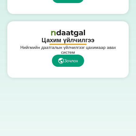
Цахим үйлчилгээ
Нийгмийн даатгалын үйлчилгээг цахимаар авах
систем
Зочлох