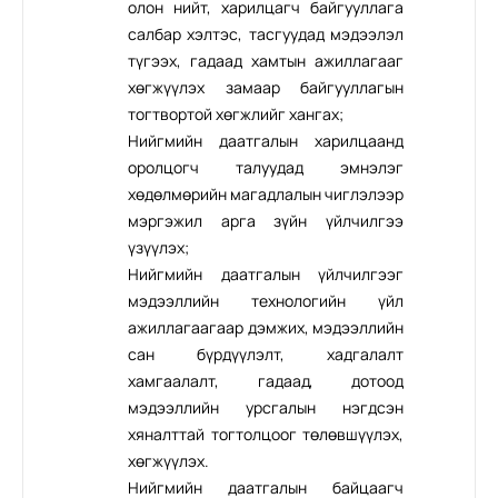
олон нийт, харилцагч байгууллага
салбар хэлтэс, тасгуудад мэдээлэл
түгээх, гадаад хамтын ажиллагааг
хөгжүүлэх замаар байгууллагын
тогтвортой хөгжлийг хангах;
Нийгмийн даатгалын харилцаанд
оролцогч талуудад эмнэлэг
хөдөлмөрийн магадлалын чиглэлээр
мэргэжил арга зүйн үйлчилгээ
үзүүлэх;
Нийгмийн даатгалын үйлчилгээг
мэдээллийн технологийн үйл
ажиллагаагаар дэмжих, мэдээллийн
сан бүрдүүлэлт, хадгалалт
хамгаалалт, гадаад, дотоод
мэдээллийн урсгалын нэгдсэн
хяналттай тогтолцоог төлөвшүүлэх,
хөгжүүлэх.
Нийгмийн даатгалын байцаагч