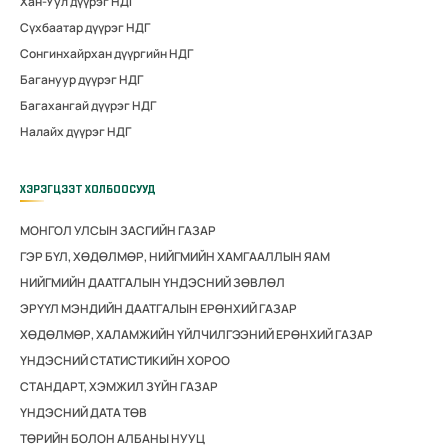
Хан-Уул дүүрэг НДГ
Сүхбаатар дүүрэг НДГ
Сонгинхайрхан дүүргийн НДГ
Багануур дүүрэг НДГ
Багахангай дүүрэг НДГ
Налайх дүүрэг НДГ
ХЭРЭГЦЭЭТ ХОЛБООСУУД
МОНГОЛ УЛСЫН ЗАСГИЙН ГАЗАР
ГЭР БҮЛ, ХӨДӨЛМӨР, НИЙГМИЙН ХАМГААЛЛЫН ЯАМ
НИЙГМИЙН ДААТГАЛЫН ҮНДЭСНИЙ ЗӨВЛӨЛ
ЭРҮҮЛ МЭНДИЙН ДААТГАЛЫН ЕРӨНХИЙ ГАЗАР
ХӨДӨЛМӨР, ХАЛАМЖИЙН ҮЙЛЧИЛГЭЭНИЙ ЕРӨНХИЙ ГАЗАР
ҮНДЭСНИЙ СТАТИСТИКИЙН ХОРОО
СТАНДАРТ, ХЭМЖИЛ ЗҮЙН ГАЗАР
ҮНДЭСНИЙ ДАТА ТӨВ
ТӨРИЙН БОЛОН АЛБАНЫ НУУЦ