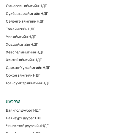
Өмнөговь аймгийн НДГ
Сүхбаатар аймгийн НДГ
Сэлэнгэ аймгийн НДГ
Төв аймгийн НДГ
Увс аймгийн НДГ
Ховд аймгийн НДГ
Хөвсгөл аймгийн НДГ
Хэнтий аймгийн НДГ
Дархан-Уул аймгийн НДГ
Орхон аймгийн НДГ
Говьсүмбэр аймгийн НДГ
Дүүргүүд
Баянгол дүүрэг НДГ
Баянзүрх дүүрэг НДГ
Чингэлтэй дүүргийн НДГ