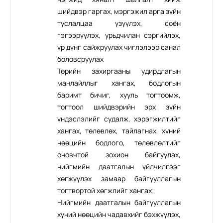
шийдвэр гаргах, мэргэжил арга зүйн
туслалцаа үзүүлэх, соён
гэгээрүүлэх, урьдчилан сэргийлэх,
үр дүнг сайжруулах чиглэлээр санал
боловсруулах
Төрийн захиргааны удирдлагын
манлайллыг хангах, бодлогын
баримт бичиг, хууль тогтоомж,
тогтоол шийдвэрийн эрх зүйн
үндэслэлийг судалж, хэрэгжилтийг
хангах, төлөвлөх, тайлагнах, хүний
нөөцийн бодлого, төлөвлөлтийг
оновчтой зохион байгуулах,
нийгмийн даатгалын үйлчилгээг
хөгжүүлэх замаар байгууллагын
тогтвортой хөгжлийг хангах;
Нийгмийн даатгалын байгууллагын
хүний нөөцийн чадавхийг бэхжүүлэх,