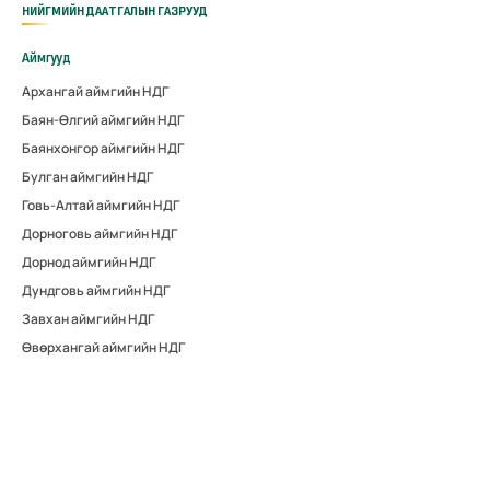
НИЙГМИЙН ДААТГАЛЫН ГАЗРУУД
Аймгууд
Архангай аймгийн НДГ
Баян-Өлгий аймгийн НДГ
Баянхонгор аймгийн НДГ
Булган аймгийн НДГ
Говь-Алтай аймгийн НДГ
Дорноговь аймгийн НДГ
Дорнод аймгийн НДГ
Дундговь аймгийн НДГ
Завхан аймгийн НДГ
Өвөрхангай аймгийн НДГ