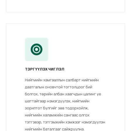
ТЭРГҮҮЛЭХ ЧИГЛЭЛ
Нийгмийн хамгааллын салбарт нийгмийн
даатгалын оновчтой тогтолцоог бий
болгох, төрийн албан хаагчдын цалинг үе
шаттайгаар нэмэгдүүлэх, нийгмийн
зорилтот бүлгийг зөв тодорхойлж,
нийгмийн халамжийн сангаас олгох
тэтгэвэр, тэтгэмжийн хэмжээг нэмэгдүүлэн
нийгмийн баталгааг сайжруулна.