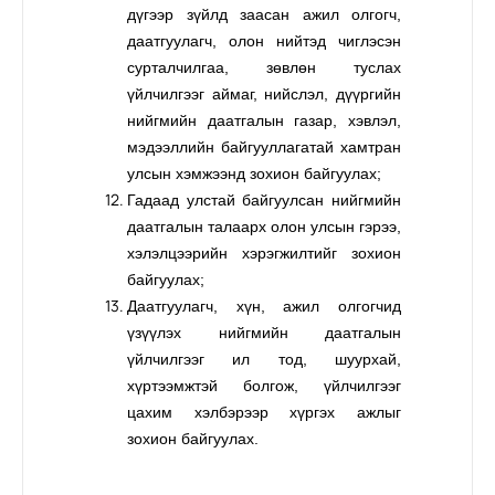
дүгээр зүйлд заасан ажил олгогч,
даатгуулагч, олон нийтэд чиглэсэн
сурталчилгаа, зөвлөн туслах
үйлчилгээг аймаг, нийслэл, дүүргийн
нийгмийн даатгалын газар, хэвлэл,
мэдээллийн байгууллагатай хамтран
улсын хэмжээнд зохион байгуулах;
Гадаад улстай байгуулсан нийгмийн
даатгалын талаарх олон улсын гэрээ,
хэлэлцээрийн хэрэгжилтийг зохион
байгуулах;
Даатгуулагч, хүн, ажил олгогчид
үзүүлэх нийгмийн даатгалын
үйлчилгээг ил тод, шуурхай,
хүртээмжтэй болгож, үйлчилгээг
цахим хэлбэрээр хүргэх ажлыг
зохион байгуулах.