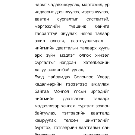
нарыг чадавхижуулах, мэргэжил, ур
чадварыг дээшлүүлэх, мэргэшүүлэх,
давтан сургалтыг системтэй,
мэргэжлийн түвшинд байнга
тасралтгүй явуулах, нөгөө талаар
ажил олгогч, даатгуулагчдад
нийгмийн даатгалын талаарх хууль
эрх зүйн мэдлэг олгох хичээл
сургалтыг нэгдсэн хөтөлбөрийн
дагуу зохион байгуулах;
Бүгд Найрамдах Солонгос Улсад
хөдөлмөрийн гэрээгээр ажиллаж
байгаа Монгол Улсын иргэдийг
нийгмийн даатгалын талаарх
мэдээллээр хангах, сургалт зохион
байгуулах, тэтгэврийн даатгалд
хамруулах, төлсөн шимтгэлийг
бүртгэх, тэтгэврийн даатгалын сан
бүрдүүлэх, төвлөрүүлэх,