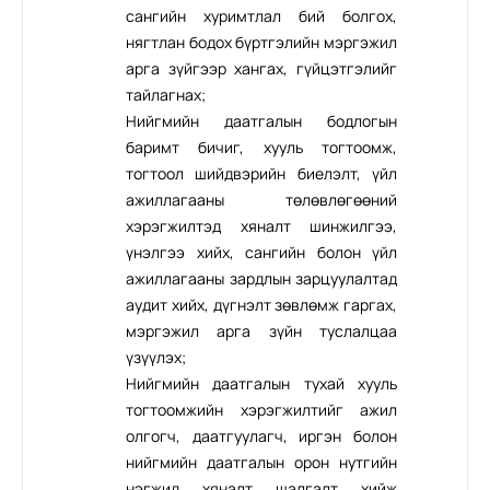
сангийн хуримтлал бий болгох,
нягтлан бодох бүртгэлийн мэргэжил
арга зүйгээр хангах, гүйцэтгэлийг
тайлагнах;
Нийгмийн даатгалын бодлогын
баримт бичиг, хууль тогтоомж,
тогтоол шийдвэрийн биелэлт, үйл
ажиллагааны төлөвлөгөөний
хэрэгжилтэд хяналт шинжилгээ,
үнэлгээ хийх, сангийн болон үйл
ажиллагааны зардлын зарцуулалтад
аудит хийх, дүгнэлт зөвлөмж гаргах,
мэргэжил арга зүйн туслалцаа
үзүүлэх;
Нийгмийн даатгалын тухай хууль
тогтоомжийн хэрэгжилтийг ажил
олгогч, даатгуулагч, иргэн болон
нийгмийн даатгалын орон нутгийн
нэгжид хяналт шалгалт хийж