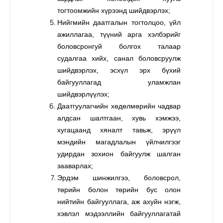
тогтоомжийн хүрээнд шийдвэрлэх;
Нийгмийн даатгалын тогтолцоо, үйл
ажиллагаа, түүний арга хэлбэрийг
боловсронгуй болгох талаар
судалгаа хийх, санал боловсруулж
шийдвэрлэх, эсхүл эрх бүхий
байгууллагад уламжлан
шийдвэрлүүлэх;
Даатгуулагчийн хөдөлмөрийн чадвар
алдсан шалтгаан, хувь хэмжээ,
хугацаанд хяналт тавьж, эрүүл
мэндийн магадлалын үйлчилгээг
удирдан зохион байгуулж шалган
зааварлах;
Эрдэм шинжилгээ, боловсрол,
төрийн болон төрийн бус олон
нийтийн байгууллага, аж ахуйн нэгж,
хэвлэл мэдээллийн байгууллагатай