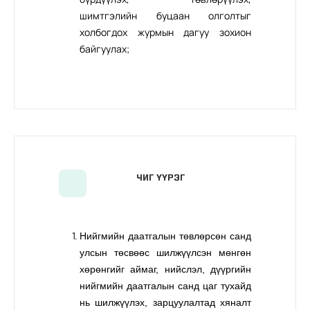
шимтгэлийн буцаан олголтыг
холбогдох журмын дагуу зохион
байгуулах;
ЧИГ ҮҮРЭГ
Нийгмийн даатгалын төвлөрсөн санд
улсын төсвөөс шилжүүлсэн мөнгөн
хөрөнгийг аймаг, нийслэл, дүүргийн
нийгмийн даатгалын санд цаг тухайд
нь шилжүүлэх, зарцуулалтад хяналт