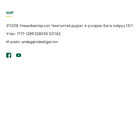
ХАЯГ
211238, Улаанбаатар хот, Чингэлтэй дүүрэг, 4-р хороо, Бага тойруу 13/1
Утас: 7777-1289 328030 321162
И-мэйл: undeg@ndaatgal.mn