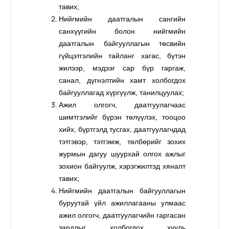
тавих;
Нийгмийн даатгалын сангийн
санхүүгийн болон нийгмийн
даатгалын байгууллагын төсвийн
гүйцэтгэлийн тайланг хагас, бүтэн
жилээр, мэдээг сар бүр гаргаж,
санал, дүгнэлтийн хамт холбогдох
байгууллагад хүргүүлж, танилцуулах;
Ажил олгогч, даатгуулагчаас
шимтгэлийг бүрэн төлүүлэх, тооцоо
хийх, бүртгэлд тусгах, даатгуулагчдад
тэтгэвэр, тэтгэмж, төлбөрийг зохих
журмын дагуу шуурхай олгох ажлыг
зохион байгуулж, хэрэгжилтэд хяналт
тавих;
Нийгмийн даатгалын байгууллагын
буруутай үйл ажиллагааны улмаас
ажил олгогч, даатгуулагчийн гаргасан
зардлыг холбогдох хууль