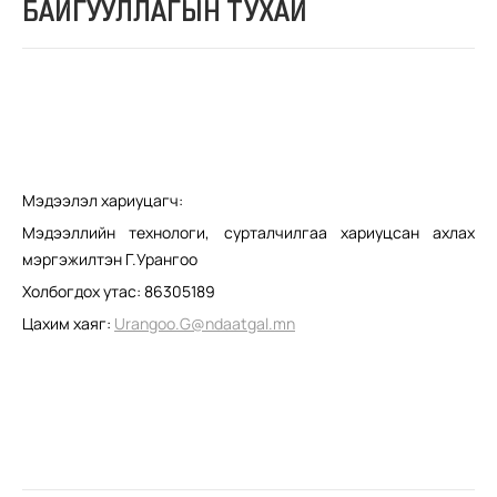
БАЙГУУЛЛАГЫН ТУХАЙ
Мэдээлэл хариуцагч:
Мэдээллийн технологи, сурталчилгаа хариуцсан ахлах
мэргэжилтэн Г.Урангоо
Холбогдох утас: 86305189
Цахим хаяг:
Urangoo.G@ndaatgal.mn