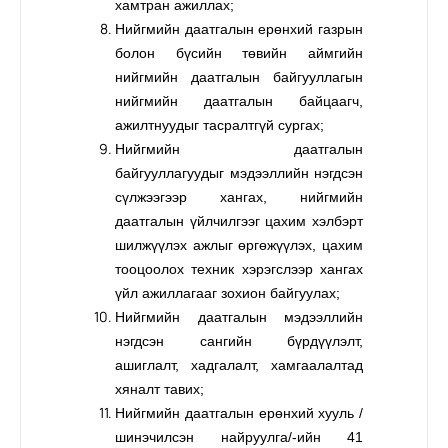
хамтран ажиллах;
Нийгмийн даатгалын ерөнхий газрын
болон бүсийн төвийн аймгийн
нийгмийн даатгалын байгууллагын
нийгмийн даатгалын байцаагч,
ажилтнуудыг тасралтгүй сургах;
Нийгмийн даатгалын
байгууллагуудыг мэдээллийн нэгдсэн
сүлжээгээр хангах, нийгмийн
даатгалын үйлчилгээг цахим хэлбэрт
шилжүүлэх ажлыг өргөжүүлэх, цахим
тооцоолох техник хэрэгслээр хангах
үйл ажиллагааг зохион байгуулах;
Нийгмийн даатгалын мэдээллийн
нэгдсэн сангийн бүрдүүлэлт,
ашиглалт, хадгалалт, хамгаалалтад
хяналт тавих;
Нийгмийн даатгалын ерөнхий хууль /
шинэчилсэн найруулга/-ийн 41