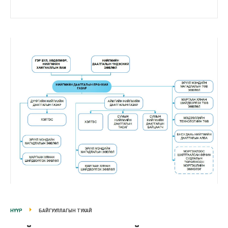
НҮҮР
БАЙГУУЛЛАГЫН ТУХАЙ