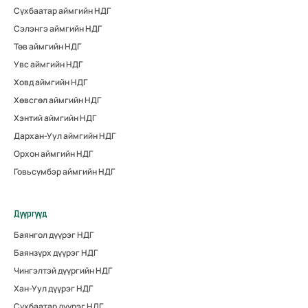
Сүхбаатар аймгийн НДГ
Сэлэнгэ аймгийн НДГ
Төв аймгийн НДГ
Увс аймгийн НДГ
Ховд аймгийн НДГ
Хөвсгөл аймгийн НДГ
Хэнтий аймгийн НДГ
Дархан-Уул аймгийн НДГ
Орхон аймгийн НДГ
Говьсүмбэр аймгийн НДГ
Дүүргүүд
Баянгол дүүрэг НДГ
Баянзүрх дүүрэг НДГ
Чингэлтэй дүүргийн НДГ
Хан-Уул дүүрэг НДГ
Сүхбаатар дүүрэг НДГ