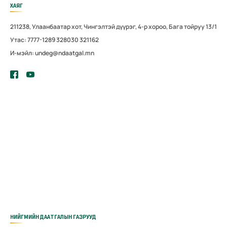
ХАЯГ
211238, Улаанбаатар хот, Чингэлтэй дүүрэг, 4-р хороо, Бага тойруу 13/1
Утас: 7777-1289 328030 321162
И-мэйл: undeg@ndaatgal.mn
НИЙГМИЙН ДААТГАЛЫН ГАЗРУУД