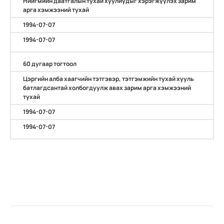
Нийгмийн даатгалын тухай хуулиудыг хэрэгжүүлэх зарим
арга хэмжээний тухай
1994-07-07
1994-07-07
60 дугаар тогтоол
Цэргийн алба хаагчийн тэтгэвэр, тэтгэмжийн тухай хууль
батлагдсантай холбогдуулж авах зарим арга хэмжээний
тухай
1994-07-07
1994-07-07