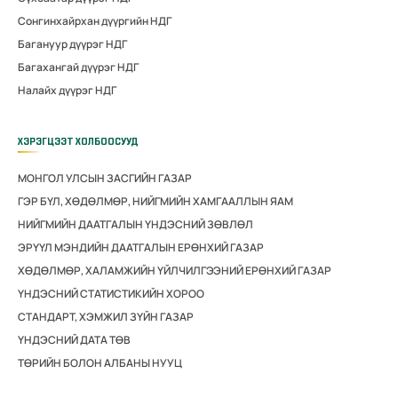
Сонгинхайрхан дүүргийн НДГ
Багануур дүүрэг НДГ
Багахангай дүүрэг НДГ
Налайх дүүрэг НДГ
ХЭРЭГЦЭЭТ ХОЛБООСУУД
МОНГОЛ УЛСЫН ЗАСГИЙН ГАЗАР
ГЭР БҮЛ, ХӨДӨЛМӨР, НИЙГМИЙН ХАМГААЛЛЫН ЯАМ
НИЙГМИЙН ДААТГАЛЫН ҮНДЭСНИЙ ЗӨВЛӨЛ
ЭРҮҮЛ МЭНДИЙН ДААТГАЛЫН ЕРӨНХИЙ ГАЗАР
ХӨДӨЛМӨР, ХАЛАМЖИЙН ҮЙЛЧИЛГЭЭНИЙ ЕРӨНХИЙ ГАЗАР
ҮНДЭСНИЙ СТАТИСТИКИЙН ХОРОО
СТАНДАРТ, ХЭМЖИЛ ЗҮЙН ГАЗАР
ҮНДЭСНИЙ ДАТА ТӨВ
ТӨРИЙН БОЛОН АЛБАНЫ НУУЦ