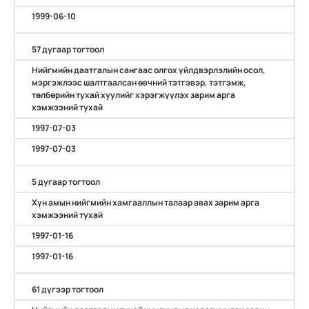
1999-06-10
57 дугаар тогтоол
Нийгмийн даатгалын сангаас олгох үйлдвэрлэлийн осол,
мэргэжлээс шалтгаалсан өвчний тэтгэвэр, тэтгэмж,
төлбөрийн тухай хуулийг хэрэгжүүлэх зарим арга
хэмжээний тухай
1997-07-03
1997-07-03
5 дугаар тогтоол
Хүн амын нийгмийн хамгааллын талаар авах зарим арга
хэмжээний тухай
1997-01-16
1997-01-16
61 дүгээр тогтоол