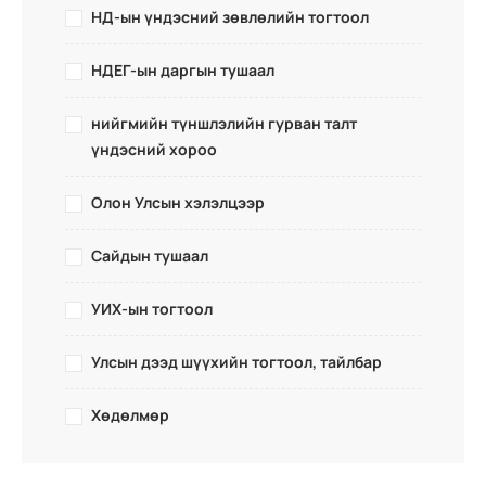
НД-ын үндэсний зөвлөлийн тогтоол
НДЕГ-ын даргын тушаал
нийгмийн түншлэлийн гурван талт
үндэсний хороо
Олон Улсын хэлэлцээр
Сайдын тушаал
УИХ-ын тогтоол
Улсын дээд шүүхийн тогтоол, тайлбар
Хөдөлмөр