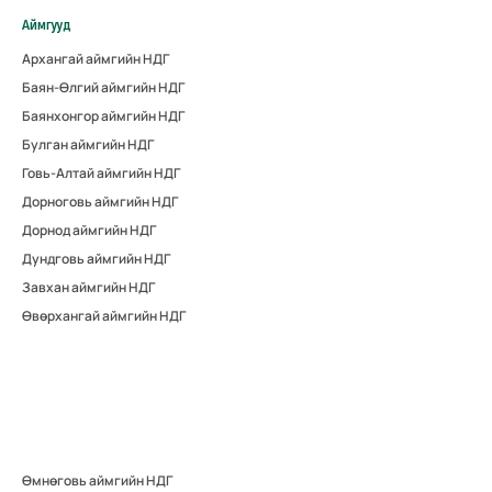
Аймгууд
Архангай аймгийн НДГ
Баян-Өлгий аймгийн НДГ
Баянхонгор аймгийн НДГ
Булган аймгийн НДГ
Говь-Алтай аймгийн НДГ
Дорноговь аймгийн НДГ
Дорнод аймгийн НДГ
Дундговь аймгийн НДГ
Завхан аймгийн НДГ
Өвөрхангай аймгийн НДГ
Өмнөговь аймгийн НДГ