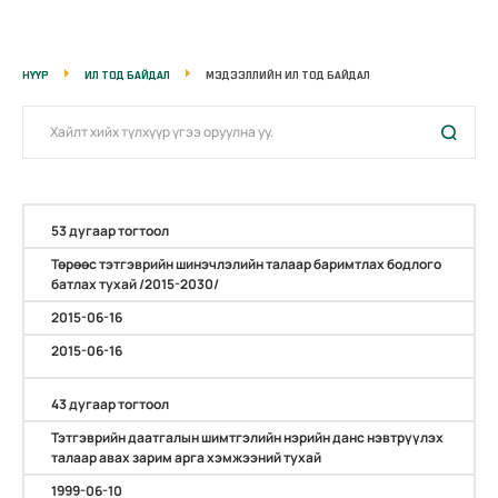
НҮҮР
ИЛ ТОД БАЙДАЛ
МЭДЭЭЛЛИЙН ИЛ ТОД БАЙДАЛ
53 дугаар тогтоол
Төрөөс тэтгэврийн шинэчлэлийн талаар баримтлах бодлого
батлах тухай /2015-2030/
2015-06-16
2015-06-16
43 дугаар тогтоол
Тэтгэврийн даатгалын шимтгэлийн нэрийн данс нэвтрүүлэх
талаар авах зарим арга хэмжээний тухай
1999-06-10