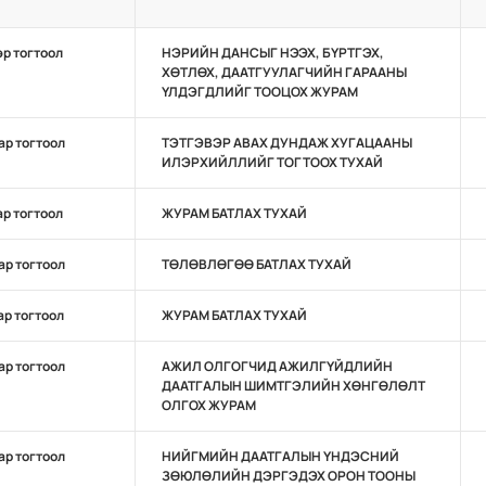
эр тогтоол
НЭРИЙН ДАНСЫГ НЭЭХ, БҮРТГЭХ,
ХӨТЛӨХ, ДААТГУУЛАГЧИЙН ГАРААНЫ
ҮЛДЭГДЛИЙГ ТООЦОХ ЖУРАМ
ар тогтоол
ТЭТГЭВЭР АВАХ ДУНДАЖ ХУГАЦААНЫ
ИЛЭРХИЙЛЛИЙГ ТОГТООХ ТУХАЙ
ар тогтоол
ЖУРАМ БАТЛАХ ТУХАЙ
ар тогтоол
ТӨЛӨВЛӨГӨӨ БАТЛАХ ТУХАЙ
ар тогтоол
ЖУРАМ БАТЛАХ ТУХАЙ
ар тогтоол
АЖИЛ ОЛГОГЧИД АЖИЛГҮЙДЛИЙН
ДААТГАЛЫН ШИМТГЭЛИЙН ХӨНГӨЛӨЛТ
ОЛГОХ ЖУРАМ
ар тогтоол
НИЙГМИЙН ДААТГАЛЫН ҮНДЭСНИЙ
ЗӨЮЛӨЛИЙН ДЭРГЭДЭХ ОРОН ТООНЫ