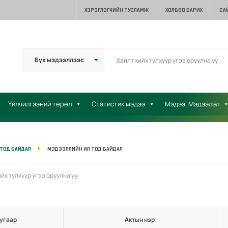
ХЭРЭГЛЭГЧИЙН ТУСЛАМЖ
ХОЛБОО БАРИХ
СА
Үйлчилгээний төрөл
Статистик мэдээ
Мэдээ, Мэдээлэл
 ТОД БАЙДАЛ
МЭДЭЭЛЛИЙН ИЛ ТОД БАЙДАЛ
угаар
Актын нэр