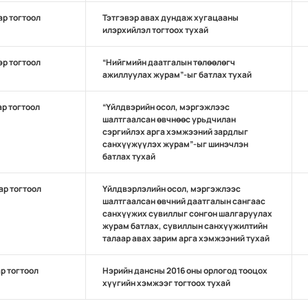
ар тогтоол
Тэтгэвэр авах дундаж хугацааны
илэрхийлэл тогтоох тухай
эр тогтоол
“Нийгмийн даатгалын төлөөлөгч
ажиллуулах журам”-ыг батлах тухай
ар тогтоол
“Үйлдвэрийн осол, мэргэжлээс
шалтгаалсан өвчнөөс урьдчилан
сэргийлэх арга хэмжээний зардлыг
санхүүжүүлэх журам”-ыг шинэчлэн
батлах тухай
ар тогтоол
Үйлдвэрлэлийн осол, мэргэжлээс
шалтгаалсан өвчний даатгалын сангаас
санхүүжих сувиллыг сонгон шалгаруулах
журам батлах, сувиллын санхүүжилтийн
талаар авах зарим арга хэмжээний тухай
ар тогтоол
Нэрийн дансны 2016 оны орлогод тооцох
хүүгийн хэмжээг тогтоох тухай