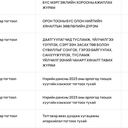
БУС МЭРГЭЖЛИЙН ХОРООНЫ АЖИЛЛАХ
ЖУРАМ
ар тогтоол
ОРОН ТООНЫ БУС ОЛОН НИЙТИЙН
ХЯНАЛТЫН ЗӨВЛӨЛИЙН ДҮРЭМ
ар тогтоол
ДААТГУУЛАГЧИД ТУСЛАМЖ, ҮЙЛЧИЛГЭЭ
ҮЗҮҮЛЭХ, СЭРГЭЭН ЗАСАХ ТӨВ БОЛОН
СУВИЛЛЫГ СОНГОХ, ГЭРЭЭ БАЙГУУЛАХ,
САНХҮҮЖҮҮЛЭХ, ТУСЛАМЖ
ҮЙЛЧИЛГЭЭНИЙ ЧАНАРТ ХЯНАЛТ ТАВИХ
ЖУРАМ
ар тогтоол
Нэрийн дансны 2023 оны орлогод тооцох
хүүгийн хэмжээг тогтоох тухай
ар тогтоол
Нэрийн дансны 2023 оны орлогод тооцох
хүүгийн хэмжээг тогтоох тухай
ар тогтоол
Тэтгэвэр авах дундаж хугацааны
илэрхийлэл тогтоох тухай