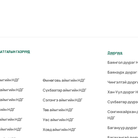
АТГАЛЫН ГАЗРУУД
Дүүргүүд
Баянгол дүүрэг 
Баянзүрх дүүрэг
ймгийн НДГ
Өмнөговь аймгийн НДГ
Чингэлтэй дүүрг
 аймгийн НДГ
Сүхбаатар аймгийн НДГ
Хан-Уул дүүрэг 
 аймгийн НДГ
Сэлэнгэ аймгийн НДГ
Сүхбаатар дүүрэ
гийн НДГ
Төв аймгийн НДГ
Сонгинхайрхан 
НДГ
аймгийн НДГ
Увс аймгийн НДГ
Багануур дүүрэг
аймгийн НДГ
Ховд аймгийн НДГ
Багахангай дүүр