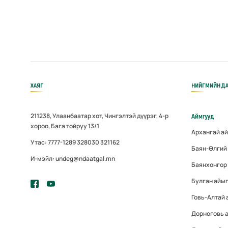
ХАЯГ
НИЙГМИЙН ДА
211238, Улаанбаатар хот, Чингэлтэй дүүрэг, 4-р
Аймгууд
хороо, Бага тойруу 13/1
Архангай а
Утас: 7777-1289 328030 321162
Баян-Өлгий
И-мэйл: undeg@ndaatgal.mn
Баянхонгор
Булган айм
Говь-Алтай 
Дорноговь 