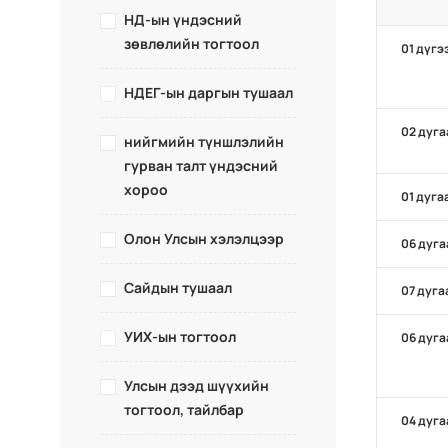
НД-ын үндэсний
зөвлөлийн тогтоол
01 дүгэ
НДЕГ-ын даргын тушаал
02 дуга
нийгмийн түншлэлийн
гурван талт үндэсний
хороо
01 дуга
Олон Улсын хэлэлцээр
06 дуга
Сайдын тушаал
07 дуга
УИХ-ын тогтоол
06 дуга
Улсын дээд шүүхийн
тогтоол, тайлбар
04 дуга