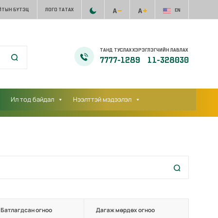
ЙТЫН БҮТЭЦ
ЛОГО ТАТАХ
EN
ТАНД ТУСЛАХ ХЭРЭГЛЭГЧИЙН ЛАВЛАХ
7777-1289
11-328030
Ил тод байдал
Нээлттэй мэдээлэл
Батлагдсан огноо
Дагаж мөрдөх огноо