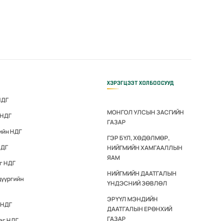
ХЭРЭГЦЭЭТ ХОЛБООСУУД
НДГ
МОНГОЛ УЛСЫН ЗАСГИЙН
 НДГ
ГАЗАР
ийн НДГ
ГЭР БҮЛ, ХӨДӨЛМӨР,
НДГ
НИЙГМИЙН ХАМГААЛЛЫН
ЯАМ
г НДГ
НИЙГМИЙН ДААТГАЛЫН
дүүргийн
ҮНДЭСНИЙ ЗӨВЛӨЛ
ЭРҮҮЛ МЭНДИЙН
 НДГ
ДААТГАЛЫН ЕРӨНХИЙ
ГАЗАР
эг НДГ