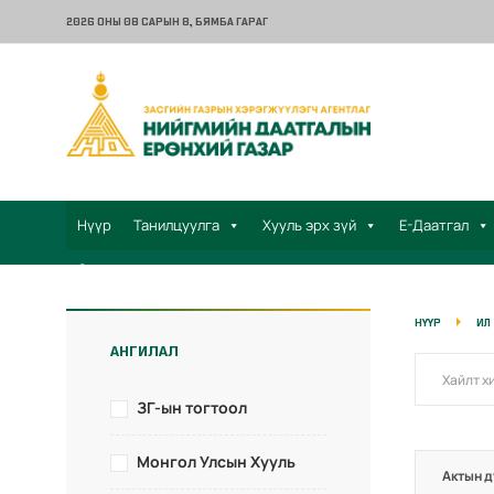
2026 ОНЫ 08 САРЫН 8
, БЯМБА ГАРАГ
Нүүр
Танилцуулга
Хууль эрх зүй
Е-Даатгал
Санал хүсэлт
НҮҮР
ИЛ
АНГИЛАЛ
ЗГ-ын тогтоол
Монгол Улсын Хууль
Актын д