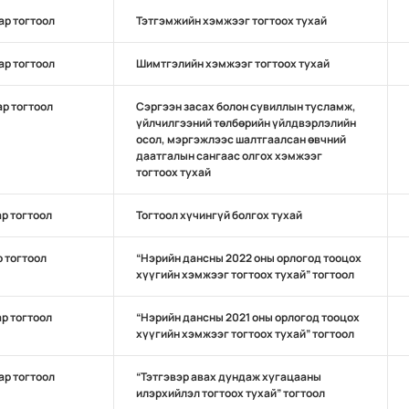
ар тогтоол
Тэтгэмжийн хэмжээг тогтоох тухай
ар тогтоол
Шимтгэлийн хэмжээг тогтоох тухай
ар тогтоол
Сэргээн засах болон сувиллын тусламж,
үйлчилгээний төлбөрийн үйлдвэрлэлийн
осол, мэргэжлээс шалтгаалсан өвчний
даатгалын сангаас олгох хэмжээг
тогтоох тухай
ар тогтоол
Тогтоол хүчингүй болгох тухай
р тогтоол
“Нэрийн дансны 2022 оны орлогод тооцох
хүүгийн хэмжээг тогтоох тухай” тогтоол
ар тогтоол
“Нэрийн дансны 2021 оны орлогод тооцох
хүүгийн хэмжээг тогтоох тухай” тогтоол
ар тогтоол
“Тэтгэвэр авах дундаж хугацааны
илэрхийлэл тогтоох тухай” тогтоол