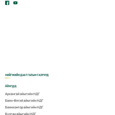
НИЙГМИЙН ДААТГАЛЫН ГАЗРУУД
Аймгууд
Архангай аймгийн НДГ
Баян-Өлгий аймгийн НДГ
Баянхонгор аймгийн НДГ
Булган аймгийн НДГ