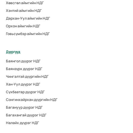
Хөвсгөл аймгийн НДГ
Хэнтий аймгийн НДГ
Дархан-Уул аймгийн НДГ
Орхон аймгийн НДГ
Говьсүмбэр аймгийн НДГ
Дүүргүүд
Баянгол дүүрэг НДГ
Баянзүрх дүүрэг НДГ
Чингэлтэй дүүргийн НДГ
Хан-Уул дүүрэг НДГ
Сүхбаатар дүүрэг НДГ
Сонгинхайрхан дүүргийн НДГ
Багануур дүүрэг НДГ
Багахангай дүүрэг НДГ
Налайх дүүрэг НДГ