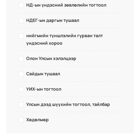
НД-ын үндэсний зөвлөлийн тогтоол
НДЕГ-ын даргын тушаал
нийгмийн түншлэлийн гурван талт
үндэсний хороо
Олон Улсын хэлэлцээр
Сайдын тушаал
УИХ-ын тогтоол
Улсын дээд шүүхийн тогтоол, тайлбар
Хөдөлмөр