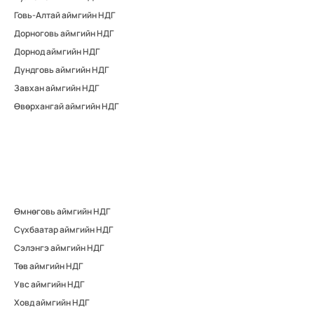
Говь-Алтай аймгийн НДГ
Дорноговь аймгийн НДГ
Дорнод аймгийн НДГ
Дундговь аймгийн НДГ
Завхан аймгийн НДГ
Өвөрхангай аймгийн НДГ
Өмнөговь аймгийн НДГ
Сүхбаатар аймгийн НДГ
Сэлэнгэ аймгийн НДГ
Төв аймгийн НДГ
Увс аймгийн НДГ
Ховд аймгийн НДГ