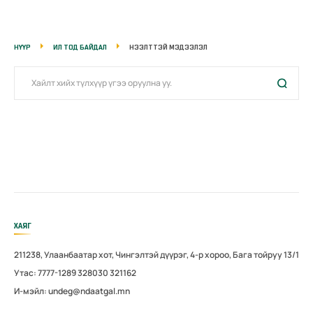
НҮҮР
ИЛ ТОД БАЙДАЛ
НЭЭЛТТЭЙ МЭДЭЭЛЭЛ
ХАЯГ
211238, Улаанбаатар хот, Чингэлтэй дүүрэг, 4-р хороо, Бага тойруу 13/1
Утас: 7777-1289 328030 321162
И-мэйл: undeg@ndaatgal.mn