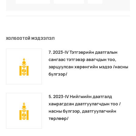
ХОЛБООТОЙ МЭДЭЭЛЭЛ
7. 2023-IV Тэтгэврийн даатгалын
сангаас тэтгэвэр авагчдын тоо,
зарцуулсан хөрөнгийн мэдээ /насны
бүлгээр/
5. 2023-IV Нийгмийн даатгалд
хамрагдсан даатгуулагчдын тоо /
насны бүлгээр, даатгуулагчийн
төрлөөр/