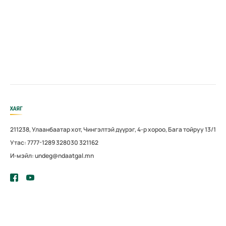
ХАЯГ
211238, Улаанбаатар хот, Чингэлтэй дүүрэг, 4-р хороо, Бага тойруу 13/1
Утас: 7777-1289 328030 321162
И-мэйл: undeg@ndaatgal.mn