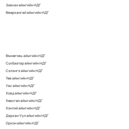
Завхан аймгийн НДГ
Өвөрхангай аймгийн НДГ
Өмнөговь аймгийн НДГ
Сүхбаатар аймгийн НДГ
Сэлэнгэ аймгийн НДГ
Төв аймгийн НДГ
Увс аймгийн НДГ
Ховд аймгийн НДГ
Хөвсгөл аймгийн НДГ
Хэнтий аймгийн НДГ
Дархан-Уул аймгийн НДГ
Орхон аймгийн НДГ