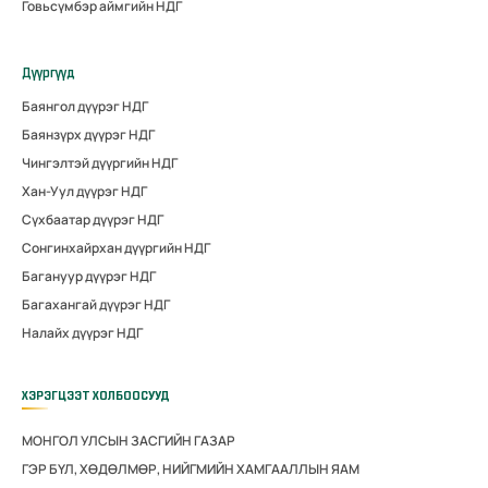
Говьсүмбэр аймгийн НДГ
Дүүргүүд
Баянгол дүүрэг НДГ
Баянзүрх дүүрэг НДГ
Чингэлтэй дүүргийн НДГ
Хан-Уул дүүрэг НДГ
Сүхбаатар дүүрэг НДГ
Сонгинхайрхан дүүргийн НДГ
Багануур дүүрэг НДГ
Багахангай дүүрэг НДГ
Налайх дүүрэг НДГ
ХЭРЭГЦЭЭТ ХОЛБООСУУД
МОНГОЛ УЛСЫН ЗАСГИЙН ГАЗАР
ГЭР БҮЛ, ХӨДӨЛМӨР, НИЙГМИЙН ХАМГААЛЛЫН ЯАМ