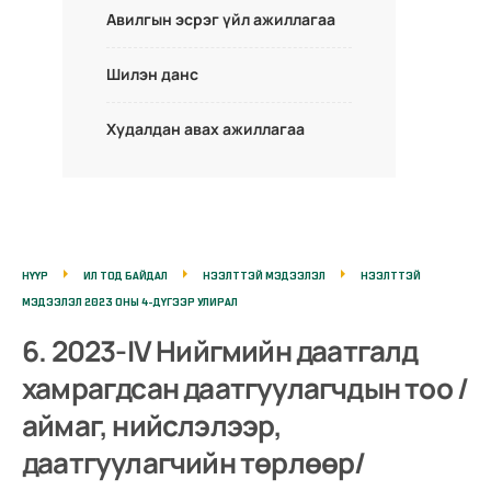
Авилгын эсрэг үйл ажиллагаа
Шилэн данс
Худалдан авах ажиллагаа
НҮҮР
ИЛ ТОД БАЙДАЛ
НЭЭЛТТЭЙ МЭДЭЭЛЭЛ
НЭЭЛТТЭЙ
МЭДЭЭЛЭЛ 2023 ОНЫ 4-ДҮГЭЭР УЛИРАЛ
6. 2023-IV Нийгмийн даатгалд
хамрагдсан даатгуулагчдын тоо /
аймаг, нийслэлээр,
даатгуулагчийн төрлөөр/