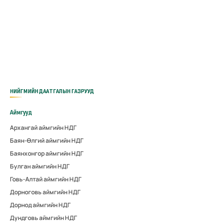
НИЙГМИЙН ДААТГАЛЫН ГАЗРУУД
Аймгууд
Архангай аймгийн НДГ
Баян-Өлгий аймгийн НДГ
Баянхонгор аймгийн НДГ
Булган аймгийн НДГ
Говь-Алтай аймгийн НДГ
Дорноговь аймгийн НДГ
Дорнод аймгийн НДГ
Дундговь аймгийн НДГ