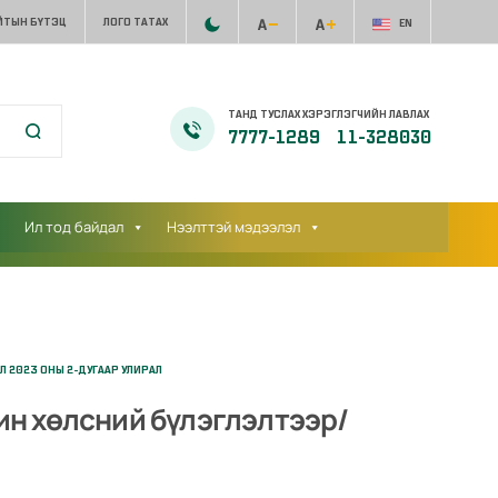
ЙТЫН БҮТЭЦ
ЛОГО ТАТАХ
EN
ТАНД ТУСЛАХ ХЭРЭГЛЭГЧИЙН ЛАВЛАХ
7777-1289
11-328030
Ил тод байдал
Нээлттэй мэдээлэл
 2023 ОНЫ 2-ДУГААР УЛИРАЛ
лин хөлсний бүлэглэлтээр/