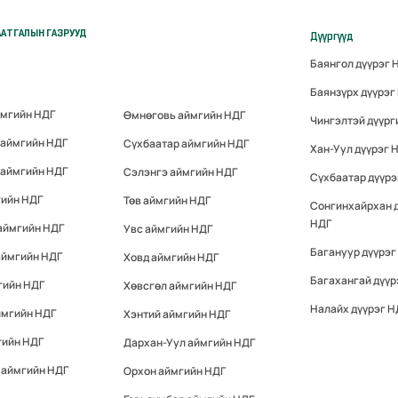
АТГАЛЫН ГАЗРУУД
Дүүргүүд
Баянгол дүүрэг 
Баянзүрх дүүрэг
ймгийн НДГ
Өмнөговь аймгийн НДГ
Чингэлтэй дүүрг
 аймгийн НДГ
Сүхбаатар аймгийн НДГ
Хан-Уул дүүрэг 
 аймгийн НДГ
Сэлэнгэ аймгийн НДГ
Сүхбаатар дүүрэ
гийн НДГ
Төв аймгийн НДГ
Сонгинхайрхан 
НДГ
аймгийн НДГ
Увс аймгийн НДГ
Багануур дүүрэг
аймгийн НДГ
Ховд аймгийн НДГ
Багахангай дүүр
гийн НДГ
Хөвсгөл аймгийн НДГ
Налайх дүүрэг Н
ймгийн НДГ
Хэнтий аймгийн НДГ
гийн НДГ
Дархан-Уул аймгийн НДГ
 аймгийн НДГ
Орхон аймгийн НДГ