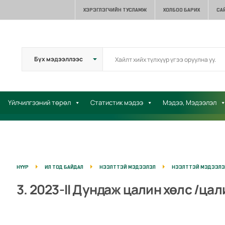
ХЭРЭГЛЭГЧИЙН ТУСЛАМЖ
ХОЛБОО БАРИХ
СА
Үйлчилгээний төрөл
Статистик мэдээ
Мэдээ, Мэдээлэл
НҮҮР
ИЛ ТОД БАЙДАЛ
НЭЭЛТТЭЙ МЭДЭЭЛЭЛ
НЭЭЛТТЭЙ МЭДЭЭЛЭЛ
3. 2023-II Дундаж цалин хөлс /ца