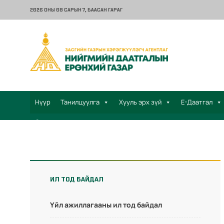
2026 ОНЫ 08 САРЫН 7
, БААСАН ГАРАГ
Нүүр
Танилцуулга
Хууль эрх зүй
Е-Даатгал
Санал хүсэлт
ИЛ ТОД БАЙДАЛ
Үйл ажиллагааны ил тод байдал