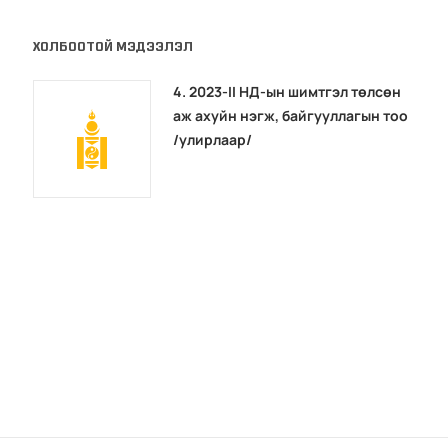
ХОЛБООТОЙ МЭДЭЭЛЭЛ
4. 2023-II НД-ын шимтгэл төлсөн
аж ахуйн нэгж, байгууллагын тоо
/улирлаар/