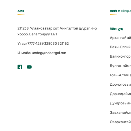
ХАЯГ
НИЙГМИЙН ДА
211238, Улаанбаатар хот, Чингэлтэй дүүрэг, 4-р
Аймгууд
хороо, Бага тойруу 13/1
Архангай а
Утас: 7777-1289 328030 321162
Баян-Өлгий
И-мэйл: undeg@ndaatgal.mn
Баянхонгор
Булган айм
Говь-Алтай 
Дорноговь 
Дорнод айм
Дундговь а
Завхан айм
Өвөрхангай