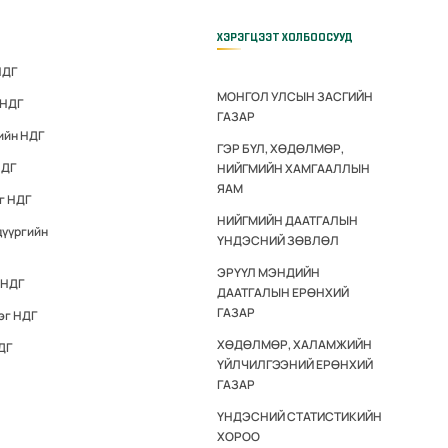
ХЭРЭГЦЭЭТ ХОЛБООСУУД
НДГ
МОНГОЛ УЛСЫН ЗАСГИЙН
 НДГ
ГАЗАР
ийн НДГ
ГЭР БҮЛ, ХӨДӨЛМӨР,
НДГ
НИЙГМИЙН ХАМГААЛЛЫН
ЯАМ
г НДГ
НИЙГМИЙН ДААТГАЛЫН
дүүргийн
ҮНДЭСНИЙ ЗӨВЛӨЛ
ЭРҮҮЛ МЭНДИЙН
 НДГ
ДААТГАЛЫН ЕРӨНХИЙ
ГАЗАР
эг НДГ
ХӨДӨЛМӨР, ХАЛАМЖИЙН
ДГ
ҮЙЛЧИЛГЭЭНИЙ ЕРӨНХИЙ
ГАЗАР
ҮНДЭСНИЙ СТАТИСТИКИЙН
ХОРОО