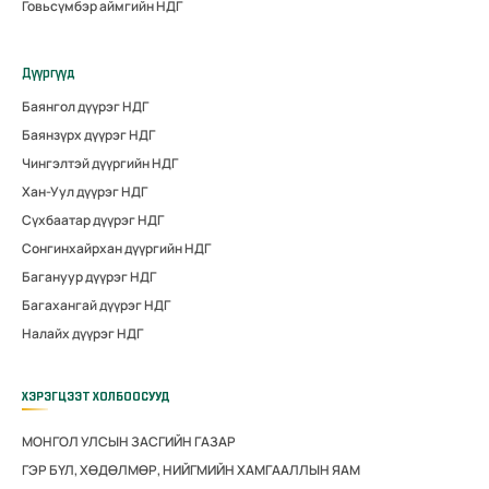
Говьсүмбэр аймгийн НДГ
Дүүргүүд
Баянгол дүүрэг НДГ
Баянзүрх дүүрэг НДГ
Чингэлтэй дүүргийн НДГ
Хан-Уул дүүрэг НДГ
Сүхбаатар дүүрэг НДГ
Сонгинхайрхан дүүргийн НДГ
Багануур дүүрэг НДГ
Багахангай дүүрэг НДГ
Налайх дүүрэг НДГ
ХЭРЭГЦЭЭТ ХОЛБООСУУД
МОНГОЛ УЛСЫН ЗАСГИЙН ГАЗАР
ГЭР БҮЛ, ХӨДӨЛМӨР, НИЙГМИЙН ХАМГААЛЛЫН ЯАМ