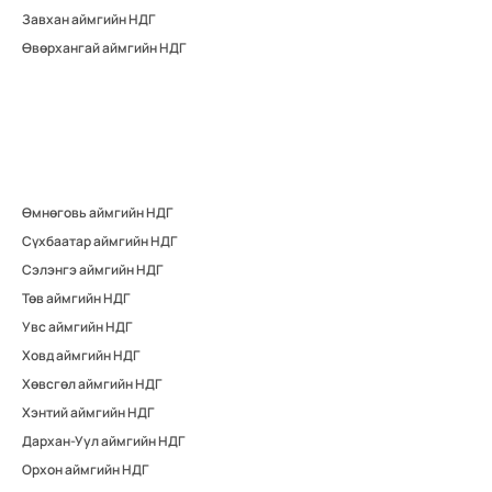
Завхан аймгийн НДГ
Өвөрхангай аймгийн НДГ
Өмнөговь аймгийн НДГ
Сүхбаатар аймгийн НДГ
Сэлэнгэ аймгийн НДГ
Төв аймгийн НДГ
Увс аймгийн НДГ
Ховд аймгийн НДГ
Хөвсгөл аймгийн НДГ
Хэнтий аймгийн НДГ
Дархан-Уул аймгийн НДГ
Орхон аймгийн НДГ