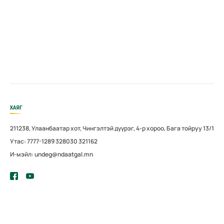
ХАЯГ
211238, Улаанбаатар хот, Чингэлтэй дүүрэг, 4-р хороо, Бага тойруу 13/1
Утас: 7777-1289 328030 321162
И-мэйл: undeg@ndaatgal.mn