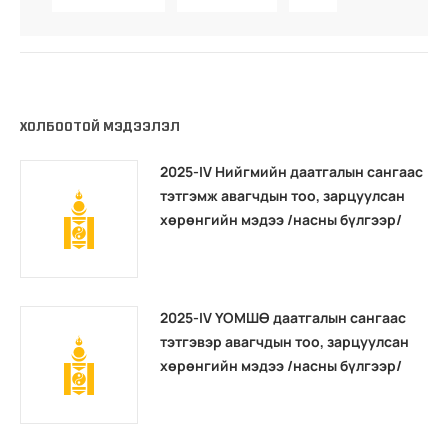
ХОЛБООТОЙ МЭДЭЭЛЭЛ
2025-IV Нийгмийн даатгалын сангаас
тэтгэмж авагчдын тоо, зарцуулсан
хөрөнгийн мэдээ /насны бүлгээр/
2025-IV ҮОМШӨ даатгалын сангаас
тэтгэвэр авагчдын тоо, зарцуулсан
хөрөнгийн мэдээ /насны бүлгээр/