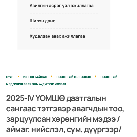
Авилгын эсрэг үйл ажиллагаа
Шилэн данс
Худалдан авах ажиллагаа
НҮҮР
ИЛ ТОД БАЙДАЛ
НЭЭЛТТЭЙ МЭДЭЭЛЭЛ
НЭЭЛТТЭЙ
МЭДЭЭЛЭЛ 2025 ОНЫ 4-ДҮГЭЭР УЛИРАЛ
2025-IV ҮОМШӨ даатгалын
сангаас тэтгэвэр авагчдын тоо,
зарцуулсан хөрөнгийн мэдээ /
аймаг, нийслэл, сум, дүүргээр/