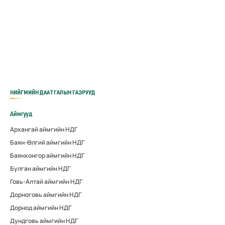
НИЙГМИЙН ДААТГАЛЫН ГАЗРУУД
Аймгууд
Архангай аймгийн НДГ
Баян-Өлгий аймгийн НДГ
Баянхонгор аймгийн НДГ
Булган аймгийн НДГ
Говь-Алтай аймгийн НДГ
Дорноговь аймгийн НДГ
Дорнод аймгийн НДГ
Дундговь аймгийн НДГ