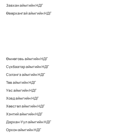
Завхан аймгийн НДГ
Өвөрхангай аймгийн НДГ
Өмнөговь аймгийн НДГ
Сүхбаатар аймгийн НДГ
Сэлэнгэ аймгийн НДГ
Төв аймгийн НДГ
Увс аймгийн НДГ
Ховд аймгийн НДГ
Хөвсгөл аймгийн НДГ
Хэнтий аймгийн НДГ
Дархан-Уул аймгийн НДГ
Орхон аймгийн НДГ