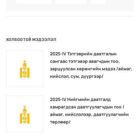
ХОЛБООТОЙ МЭДЭЭЛЭЛ
2025-IV Тэтгэврийн даатгалын
сангаас тэтгэвэр авагчдын тоо,
зарцуулсан хөрөнгийн мэдээ /аймаг,
нийслэл, сум, дүүргээр/
2025-IV Нийгмийн даатгалд
хамрагдсан даатгуулагчдын тоо /
аймаг, нийслэлээр, даатгуулагчийн
төрлөөр/