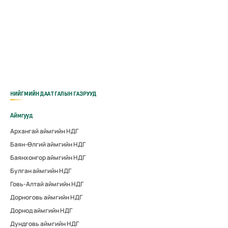
НИЙГМИЙН ДААТГАЛЫН ГАЗРУУД
Аймгууд
Архангай аймгийн НДГ
Баян-Өлгий аймгийн НДГ
Баянхонгор аймгийн НДГ
Булган аймгийн НДГ
Говь-Алтай аймгийн НДГ
Дорноговь аймгийн НДГ
Дорнод аймгийн НДГ
Дундговь аймгийн НДГ