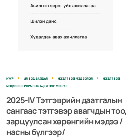
Авилгын эсрэг үйл ажиллагаа
Шилэн данс
Худалдан авах ажиллагаа
НҮҮР
ИЛ ТОД БАЙДАЛ
НЭЭЛТТЭЙ МЭДЭЭЛЭЛ
НЭЭЛТТЭЙ
МЭДЭЭЛЭЛ 2025 ОНЫ 4-ДҮГЭЭР УЛИРАЛ
2025-IV Тэтгэврийн даатгалын
сангаас тэтгэвэр авагчдын тоо,
зарцуулсан хөрөнгийн мэдээ /
насны бүлгээр/