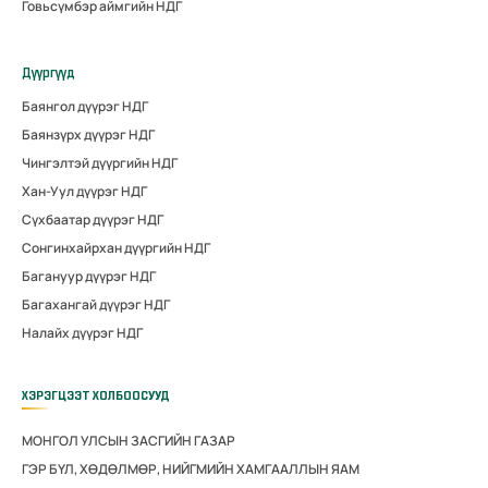
Говьсүмбэр аймгийн НДГ
Дүүргүүд
Баянгол дүүрэг НДГ
Баянзүрх дүүрэг НДГ
Чингэлтэй дүүргийн НДГ
Хан-Уул дүүрэг НДГ
Сүхбаатар дүүрэг НДГ
Сонгинхайрхан дүүргийн НДГ
Багануур дүүрэг НДГ
Багахангай дүүрэг НДГ
Налайх дүүрэг НДГ
ХЭРЭГЦЭЭТ ХОЛБООСУУД
МОНГОЛ УЛСЫН ЗАСГИЙН ГАЗАР
ГЭР БҮЛ, ХӨДӨЛМӨР, НИЙГМИЙН ХАМГААЛЛЫН ЯАМ