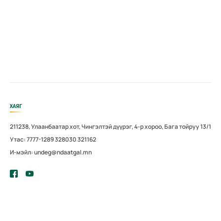
ХАЯГ
211238, Улаанбаатар хот, Чингэлтэй дүүрэг, 4-р хороо, Бага тойруу 13/1
Утас: 7777-1289 328030 321162
И-мэйл: undeg@ndaatgal.mn