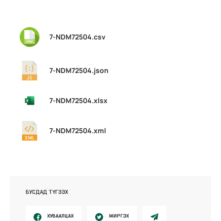
7-NDM72504.csv
7-NDM72504.json
7-NDM72504.xlsx
7-NDM72504.xml
БУСДАД ТҮГЭЭХ
ХУВААЛЦАХ
ЖИРГЭХ