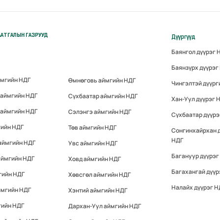
АТГАЛЫН ГАЗРУУД
Дүүргүүд
Баянгол дүүрэг 
Баянзүрх дүүрэг
ймгийн НДГ
Өмнөговь аймгийн НДГ
Чингэлтэй дүүрг
 аймгийн НДГ
Сүхбаатар аймгийн НДГ
Хан-Уул дүүрэг 
 аймгийн НДГ
Сэлэнгэ аймгийн НДГ
Сүхбаатар дүүрэ
гийн НДГ
Төв аймгийн НДГ
Сонгинхайрхан 
НДГ
аймгийн НДГ
Увс аймгийн НДГ
Багануур дүүрэг
аймгийн НДГ
Ховд аймгийн НДГ
Багахангай дүүр
гийн НДГ
Хөвсгөл аймгийн НДГ
Налайх дүүрэг Н
ймгийн НДГ
Хэнтий аймгийн НДГ
гийн НДГ
Дархан-Уул аймгийн НДГ