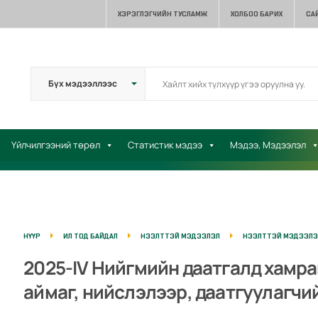
ХЭРЭГЛЭГЧИЙН ТУСЛАМЖ
ХОЛБОО БАРИХ
СА
Үйлчилгээний төрөл
Статистик мэдээ
Мэдээ, Мэдээлэл
НҮҮР
ИЛ ТОД БАЙДАЛ
НЭЭЛТТЭЙ МЭДЭЭЛЭЛ
НЭЭЛТТЭЙ МЭДЭЭЛЭЛ
2025-IV Нийгмийн даатгалд хамра
аймаг, нийслэлээр, даатгуулагчи