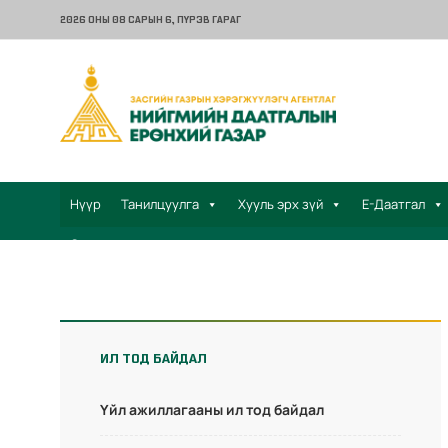
2026 ОНЫ 08 САРЫН 6
, ПҮРЭВ ГАРАГ
Нүүр
Танилцуулга
Хууль эрх зүй
Е-Даатгал
Санал хүсэлт
ИЛ ТОД БАЙДАЛ
Үйл ажиллагааны ил тод байдал