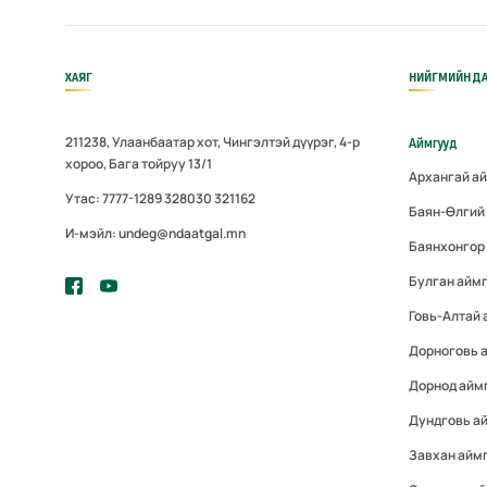
ХАЯГ
НИЙГМИЙН ДА
211238, Улаанбаатар хот, Чингэлтэй дүүрэг, 4-р
Аймгууд
хороо, Бага тойруу 13/1
Архангай а
Утас: 7777-1289 328030 321162
Баян-Өлгий
И-мэйл: undeg@ndaatgal.mn
Баянхонгор
Булган айм
Говь-Алтай 
Дорноговь 
Дорнод айм
Дундговь а
Завхан айм