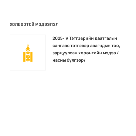
ХОЛБООТОЙ МЭДЭЭЛЭЛ
2025-IV Тэтгэврийн даатгалын
сангаас тэтгэвэр авагчдын тоо,
зарцуулсан хөрөнгийн мэдээ /
насны бүлгээр/