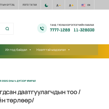
ЙТЫН БҮТЭЦ
ЛОГО ТАТАХ
EN
ТАНД ТУСЛАХ ХЭРЭГЛЭГЧИЙН ЛАВЛАХ
7777-1289
11-328030
Ил тод байдал
Нээлттэй мэдээлэл
 2025 ОНЫ 4-ДҮГЭЭР УЛИРАЛ
гдсан даатгуулагчдын тоо /
йн төрлөөр/