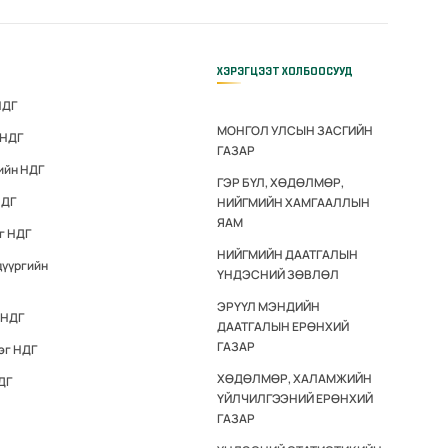
ХЭРЭГЦЭЭТ ХОЛБООСУУД
НДГ
МОНГОЛ УЛСЫН ЗАСГИЙН
 НДГ
ГАЗАР
ийн НДГ
ГЭР БҮЛ, ХӨДӨЛМӨР,
НДГ
НИЙГМИЙН ХАМГААЛЛЫН
ЯАМ
г НДГ
НИЙГМИЙН ДААТГАЛЫН
дүүргийн
ҮНДЭСНИЙ ЗӨВЛӨЛ
ЭРҮҮЛ МЭНДИЙН
 НДГ
ДААТГАЛЫН ЕРӨНХИЙ
ГАЗАР
эг НДГ
ХӨДӨЛМӨР, ХАЛАМЖИЙН
ДГ
ҮЙЛЧИЛГЭЭНИЙ ЕРӨНХИЙ
ГАЗАР