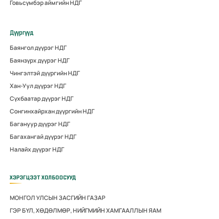
Говьсүмбэр аймгийн НДГ
Дүүргүүд
Баянгол дүүрэг НДГ
Баянзүрх дүүрэг НДГ
Чингэлтэй дүүргийн НДГ
Хан-Уул дүүрэг НДГ
Сүхбаатар дүүрэг НДГ
Сонгинхайрхан дүүргийн НДГ
Багануур дүүрэг НДГ
Багахангай дүүрэг НДГ
Налайх дүүрэг НДГ
ХЭРЭГЦЭЭТ ХОЛБООСУУД
МОНГОЛ УЛСЫН ЗАСГИЙН ГАЗАР
ГЭР БҮЛ, ХӨДӨЛМӨР, НИЙГМИЙН ХАМГААЛЛЫН ЯАМ