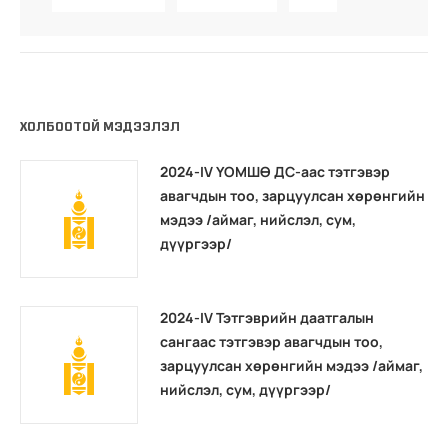
ХОЛБООТОЙ МЭДЭЭЛЭЛ
2024-IV ҮОМШӨ ДС-аас тэтгэвэр
авагчдын тоо, зарцуулсан хөрөнгийн
мэдээ /аймаг, нийслэл, сум,
дүүргээр/
2024-IV Тэтгэврийн даатгалын
сангаас тэтгэвэр авагчдын тоо,
зарцуулсан хөрөнгийн мэдээ /аймаг,
нийслэл, сум, дүүргээр/