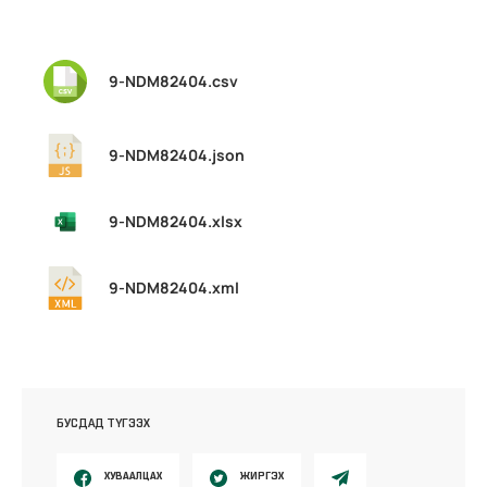
9-NDM82404.csv
9-NDM82404.json
9-NDM82404.xlsx
9-NDM82404.xml
БУСДАД ТҮГЭЭХ
ХУВААЛЦАХ
ЖИРГЭХ