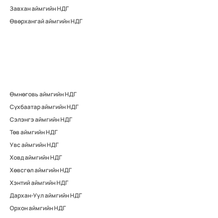
Завхан аймгийн НДГ
Өвөрхангай аймгийн НДГ
Өмнөговь аймгийн НДГ
Сүхбаатар аймгийн НДГ
Сэлэнгэ аймгийн НДГ
Төв аймгийн НДГ
Увс аймгийн НДГ
Ховд аймгийн НДГ
Хөвсгөл аймгийн НДГ
Хэнтий аймгийн НДГ
Дархан-Уул аймгийн НДГ
Орхон аймгийн НДГ