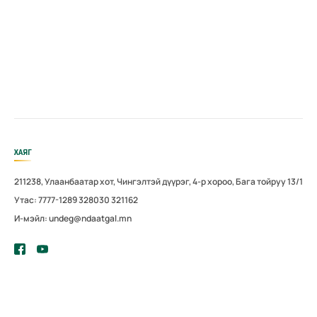
ХАЯГ
211238, Улаанбаатар хот, Чингэлтэй дүүрэг, 4-р хороо, Бага тойруу 13/1
Утас: 7777-1289 328030 321162
И-мэйл: undeg@ndaatgal.mn