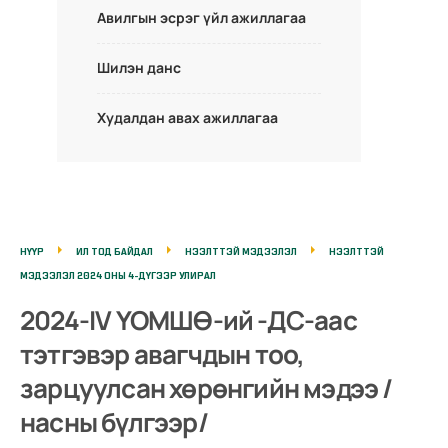
Авилгын эсрэг үйл ажиллагаа
Шилэн данс
Худалдан авах ажиллагаа
НҮҮР
ИЛ ТОД БАЙДАЛ
НЭЭЛТТЭЙ МЭДЭЭЛЭЛ
НЭЭЛТТЭЙ
МЭДЭЭЛЭЛ 2024 ОНЫ 4-ДҮГЭЭР УЛИРАЛ
2024-IV ҮОМШӨ-ий -ДС-аас
тэтгэвэр авагчдын тоо,
зарцуулсан хөрөнгийн мэдээ /
насны бүлгээр/