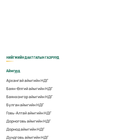
НИЙГМИЙН ДААТГАЛЫН ГАЗРУУД
Аймгууд
Архангай аймгийн НДГ
Баян-Өлгий аймгийн НДГ
Баянхонгор аймгийн НДГ
Булган аймгийн НДГ
Говь-Алтай аймгийн НДГ
Дорноговь аймгийн НДГ
Дорнод аймгийн НДГ
Дундговь аймгийн НДГ