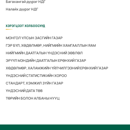
Багахангай дүүрэг НДГ
Налайх дүүрэг НДГ
ХЭРЭГЦЭЭТ ХОЛБООСУУД
МОНГОЛ УЛСЫН ЗАСГИЙН ГАЗАР
ГЭР БҮЛ, ХӨДӨЛМӨР, НИЙГМИЙН ХАМГААЛЛЫН ЯАМ
НИЙГМИЙН ДААТГАЛЫН ҮНДЭСНИЙ ЗӨВЛӨЛ
ЭРҮҮЛ МЭНДИЙН ДААТГАЛЫН ЕРӨНХИЙ ГАЗАР
ХӨДӨЛМӨР, ХАЛАМЖИЙН ҮЙЛЧИЛГЭЭНИЙ ЕРӨНХИЙ ГАЗАР
ҮНДЭСНИЙ СТАТИСТИКИЙН ХОРОО
СТАНДАРТ, ХЭМЖИЛ ЗҮЙН ГАЗАР
ҮНДЭСНИЙ ДАТА ТӨВ
ТӨРИЙН БОЛОН АЛБАНЫ НУУЦ