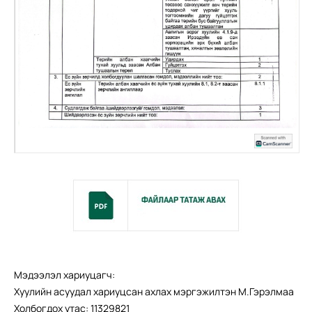
Мэдээлэл хариуцагч:
Хуулийн асуудал хариуцсан ахлах мэргэжилтэн М.Гэрэлмаа
Холбогдох утас: 11329821