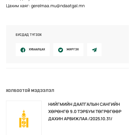
Цахим хаяг: gerelmaa.mu@ndaatgal.mn
БУСДАД ТҮГЭЭХ
ХУВААЛЦАХ
ЖИРГЭХ
ХОЛБООТОЙ МЭДЭЭЛЭЛ
НИЙГМИЙН ДААТГАЛЫН САНГИЙН
ХӨРӨНГӨ 9.0 ТЭРБУМ ТӨГРӨГӨӨР
ДАХИН АРВИЖЛАА /2025.10.31/