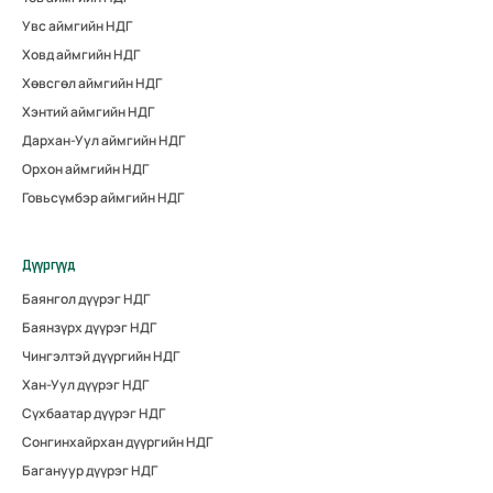
Увс аймгийн НДГ
Ховд аймгийн НДГ
Хөвсгөл аймгийн НДГ
Хэнтий аймгийн НДГ
Дархан-Уул аймгийн НДГ
Орхон аймгийн НДГ
Говьсүмбэр аймгийн НДГ
Дүүргүүд
Баянгол дүүрэг НДГ
Баянзүрх дүүрэг НДГ
Чингэлтэй дүүргийн НДГ
Хан-Уул дүүрэг НДГ
Сүхбаатар дүүрэг НДГ
Сонгинхайрхан дүүргийн НДГ
Багануур дүүрэг НДГ