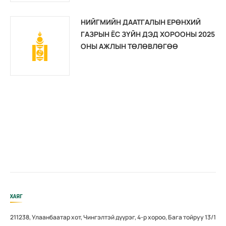
НИЙГМИЙН ДААТГАЛЫН ЕРӨНХИЙ
ГАЗРЫН ЁС ЗҮЙН ДЭД ХОРООНЫ 2025
ОНЫ АЖЛЫН ТӨЛӨВЛӨГӨӨ
ХАЯГ
211238, Улаанбаатар хот, Чингэлтэй дүүрэг, 4-р хороо, Бага тойруу 13/1