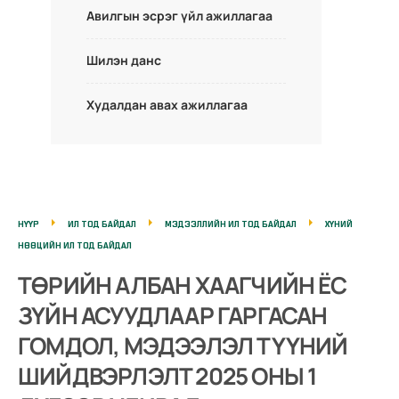
Авилгын эсрэг үйл ажиллагаа
Шилэн данс
Худалдан авах ажиллагаа
НҮҮР
ИЛ ТОД БАЙДАЛ
МЭДЭЭЛЛИЙН ИЛ ТОД БАЙДАЛ
ХҮНИЙ
НӨӨЦИЙН ИЛ ТОД БАЙДАЛ
ТӨРИЙН АЛБАН ХААГЧИЙН ЁС
ЗҮЙН АСУУДЛААР ГАРГАСАН
ГОМДОЛ, МЭДЭЭЛЭЛ ТҮҮНИЙ
ШИЙДВЭРЛЭЛТ 2025 ОНЫ 1