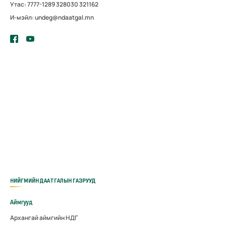
Утас: 7777-1289 328030 321162
И-мэйл: undeg@ndaatgal.mn
НИЙГМИЙН ДААТГАЛЫН ГАЗРУУД
Аймгууд
Архангай аймгийн НДГ