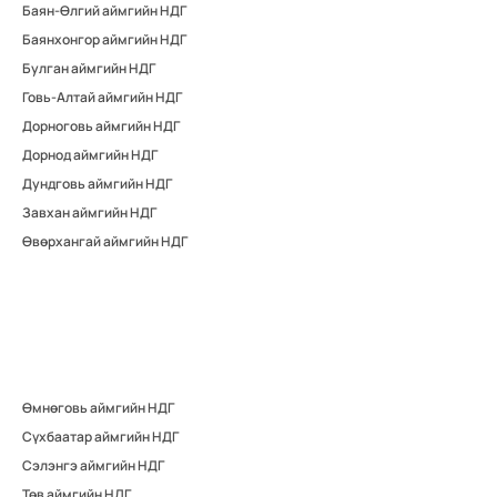
Баян-Өлгий аймгийн НДГ
Баянхонгор аймгийн НДГ
Булган аймгийн НДГ
Говь-Алтай аймгийн НДГ
Дорноговь аймгийн НДГ
Дорнод аймгийн НДГ
Дундговь аймгийн НДГ
Завхан аймгийн НДГ
Өвөрхангай аймгийн НДГ
Өмнөговь аймгийн НДГ
Сүхбаатар аймгийн НДГ
Сэлэнгэ аймгийн НДГ
Төв аймгийн НДГ