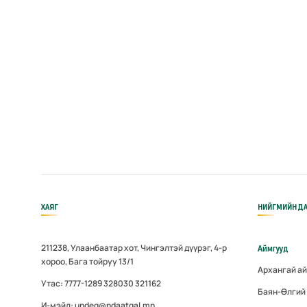
ХАЯГ
НИЙГМИЙН ДА
211238, Улаанбаатар хот, Чингэлтэй дүүрэг, 4-р
Аймгууд
хороо, Бага тойруу 13/1
Архангай а
Утас: 7777-1289 328030 321162
Баян-Өлгий
И-мэйл: undeg@ndaatgal.mn