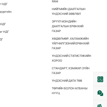
ЯАМ
г НДГ
НИЙГМИЙН ДААТГАЛЫН
дүүргийн
ҮНДЭСНИЙ ЗӨВЛӨЛ
ЭРҮҮЛ МЭНДИЙН
 НДГ
ДААТГАЛЫН ЕРӨНХИЙ
ГАЗАР
эг НДГ
ХӨДӨЛМӨР, ХАЛАМЖИЙН
ДГ
ҮЙЛЧИЛГЭЭНИЙ ЕРӨНХИЙ
ГАЗАР
ҮНДЭСНИЙ СТАТИСТИКИЙН
ХОРОО
СТАНДАРТ, ХЭМЖИЛ ЗҮЙН
ГАЗАР
ҮНДЭСНИЙ ДАТА ТӨВ
ТӨРИЙН БОЛОН АЛБАНЫ
НУУЦ