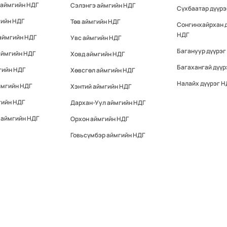
 аймгийн НДГ
Сэлэнгэ аймгийн НДГ
Сүхбаатар дүүрэ
гийн НДГ
Төв аймгийн НДГ
Сонгинхайрхан 
НДГ
аймгийн НДГ
Увс аймгийн НДГ
Багануур дүүрэг
аймгийн НДГ
Ховд аймгийн НДГ
Багахангай дүүр
гийн НДГ
Хөвсгөл аймгийн НДГ
Налайх дүүрэг Н
ймгийн НДГ
Хэнтий аймгийн НДГ
гийн НДГ
Дархан-Уул аймгийн НДГ
 аймгийн НДГ
Орхон аймгийн НДГ
Говьсүмбэр аймгийн НДГ