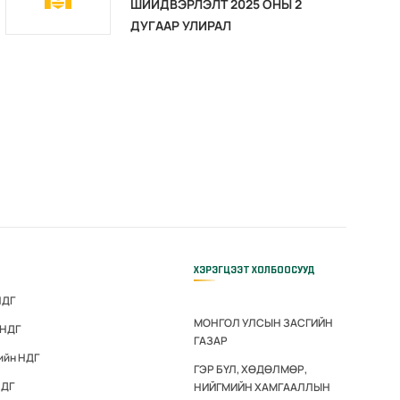
ШИЙДВЭРЛЭЛТ 2025 ОНЫ 2
ДУГААР УЛИРАЛ
ХЭРЭГЦЭЭТ ХОЛБООСУУД
НДГ
МОНГОЛ УЛСЫН ЗАСГИЙН
 НДГ
ГАЗАР
ийн НДГ
ГЭР БҮЛ, ХӨДӨЛМӨР,
НДГ
НИЙГМИЙН ХАМГААЛЛЫН