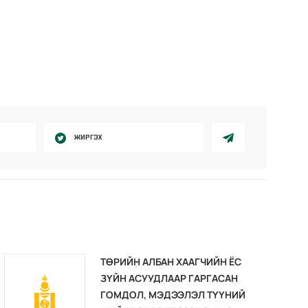
ЖИРГЭХ
ТӨРИЙН АЛБАН ХААГЧИЙН ЁС
ЗҮЙН АСУУДЛААР ГАРГАСАН
ГОМДОЛ, МЭДЭЭЛЭЛ ТҮҮНИЙ