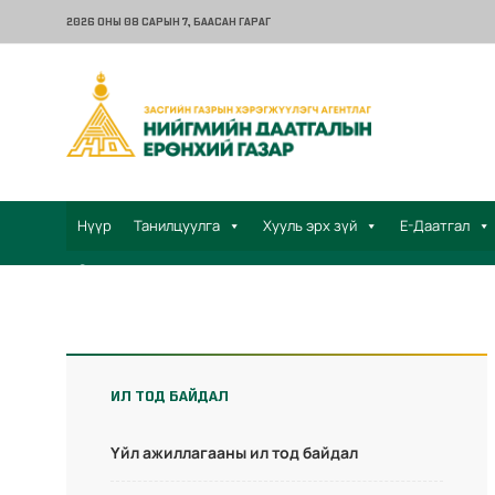
2026 ОНЫ 08 САРЫН 7
, БААСАН ГАРАГ
Нүүр
Танилцуулга
Хууль эрх зүй
Е-Даатгал
Санал хүсэлт
ИЛ ТОД БАЙДАЛ
Үйл ажиллагааны ил тод байдал