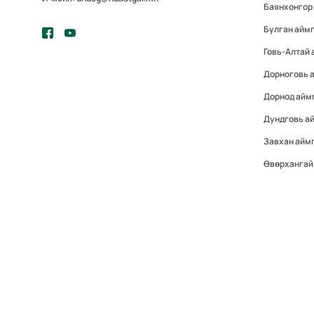
Баянхонгор
Булган айм
Говь-Алтай 
Дорноговь 
Дорнод айм
Дундговь а
Завхан айм
Өвөрхангай