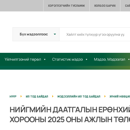
ХЭРЭГЛЭГЧИЙН ТУСЛАМЖ
ХОЛБОО БАРИХ
СА
Үйлчилгээний төрөл
Статистик мэдээ
Мэдээ, Мэдээлэл
НҮҮР
ИЛ ТОД БАЙДАЛ
МЭДЭЭЛЛИЙН ИЛ ТОД БАЙДАЛ
ХҮНИЙ НӨӨЦИ
НИЙГМИЙН ДААТГАЛЫН ЕРӨНХИЙ
ХОРООНЫ 2025 ОНЫ АЖЛЫН ТӨ