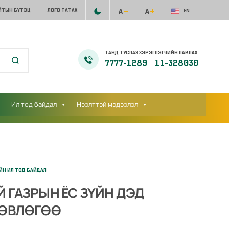
ЙТЫН БҮТЭЦ
ЛОГО ТАТАХ
EN
ТАНД ТУСЛАХ ХЭРЭГЛЭГЧИЙН ЛАВЛАХ
7777-1289
11-328030
Ил тод байдал
Нээлттэй мэдээлэл
ЙН ИЛ ТОД БАЙДАЛ
 ГАЗРЫН ЁС ЗҮЙН ДЭД
ЛӨВЛӨГӨӨ