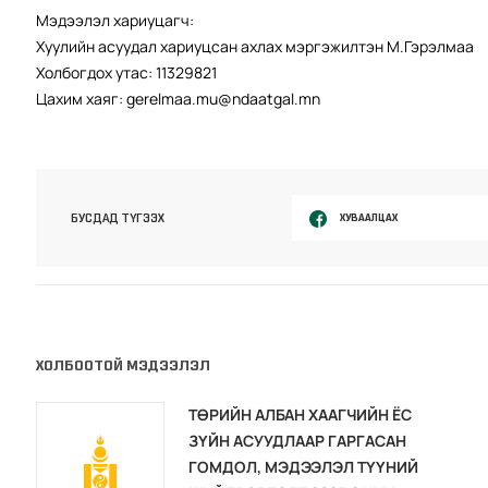
Мэдээлэл хариуцагч:
Хуулийн асуудал хариуцсан ахлах мэргэжилтэн М.Гэрэлмаа
Холбогдох утас: 11329821
Цахим хаяг: gerelmaa.mu@ndaatgal.mn
ХУВААЛЦАХ
БУСДАД ТҮГЭЭХ
ХОЛБООТОЙ МЭДЭЭЛЭЛ
ТӨРИЙН АЛБАН ХААГЧИЙН ЁС
ЗҮЙН АСУУДЛААР ГАРГАСАН
ГОМДОЛ, МЭДЭЭЛЭЛ ТҮҮНИЙ