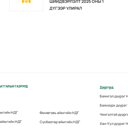
ШИЙДВЭРЛЭЛТ 2025 ОНЫ 1
ДҮГЭЭР УЛИРАЛ
АТГАЛЫН ГАЗРУУД
Дүүргүүд
Баянгол дүүрэг 
Баянзүрх дүүрэг
ймгийн НДГ
Өмнөговь аймгийн НДГ
Чингэлтэй дүүрг
 аймгийн НДГ
Сүхбаатар аймгийн НДГ
Хан-Уул дүүрэг 