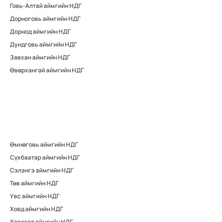
Говь-Алтай аймгийн НДГ
Дорноговь аймгийн НДГ
Дорнод аймгийн НДГ
Дундговь аймгийн НДГ
Завхан аймгийн НДГ
Өвөрхангай аймгийн НДГ
Өмнөговь аймгийн НДГ
Сүхбаатар аймгийн НДГ
Сэлэнгэ аймгийн НДГ
Төв аймгийн НДГ
Увс аймгийн НДГ
Ховд аймгийн НДГ
Хөвсгөл аймгийн НДГ