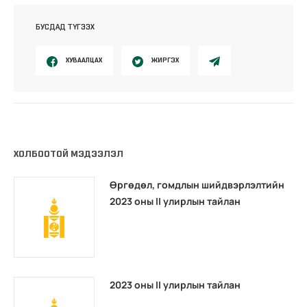
БУСДАД ТҮГЭЭХ
ХУВААЛЦАХ
ЖИРГЭХ
ХОЛБООТОЙ МЭДЭЭЛЭЛ
Өргөдөл, гомдлын шийдвэрлэлтийн
2023 оны II улирлын тайлан
2023 оны II улирлын тайлан