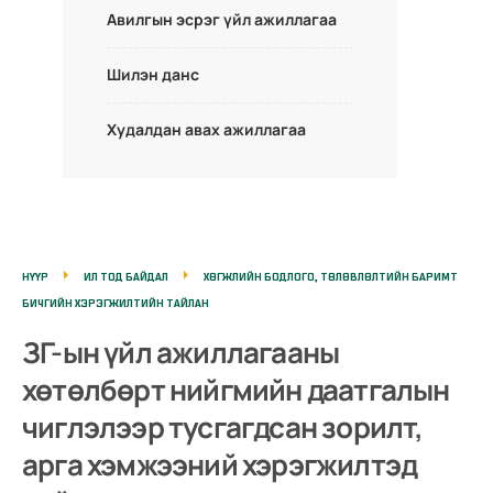
Авилгын эсрэг үйл ажиллагаа
Шилэн данс
Худалдан авах ажиллагаа
НҮҮР
ИЛ ТОД БАЙДАЛ
ХӨГЖЛИЙН БОДЛОГО, ТӨЛӨВЛӨЛТИЙН БАРИМТ
БИЧГИЙН ХЭРЭГЖИЛТИЙН ТАЙЛАН
ЗГ-ын үйл ажиллагааны
хөтөлбөрт нийгмийн даатгалын
чиглэлээр тусгагдсан зорилт,
арга хэмжээний хэрэгжилтэд