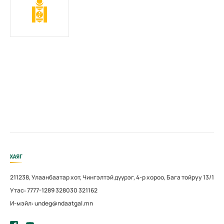
ХАЯГ
211238, Улаанбаатар хот, Чингэлтэй дүүрэг, 4-р хороо, Бага тойруу 13/1
Утас: 7777-1289 328030 321162
И-мэйл: undeg@ndaatgal.mn