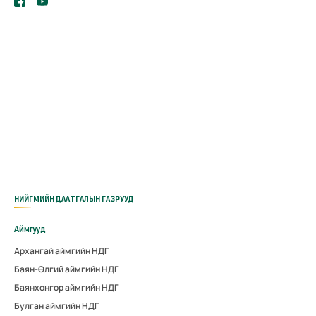
НИЙГМИЙН ДААТГАЛЫН ГАЗРУУД
Аймгууд
Архангай аймгийн НДГ
Баян-Өлгий аймгийн НДГ
Баянхонгор аймгийн НДГ
Булган аймгийн НДГ