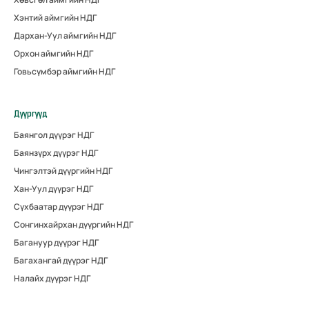
Хэнтий аймгийн НДГ
Дархан-Уул аймгийн НДГ
Орхон аймгийн НДГ
Говьсүмбэр аймгийн НДГ
Дүүргүүд
Баянгол дүүрэг НДГ
Баянзүрх дүүрэг НДГ
Чингэлтэй дүүргийн НДГ
Хан-Уул дүүрэг НДГ
Сүхбаатар дүүрэг НДГ
Сонгинхайрхан дүүргийн НДГ
Багануур дүүрэг НДГ
Багахангай дүүрэг НДГ
Налайх дүүрэг НДГ