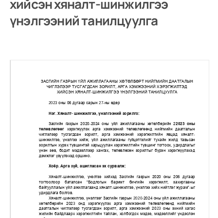
хийсэн хяналт-шинжилгээ
үнэлгээний танилцуулга