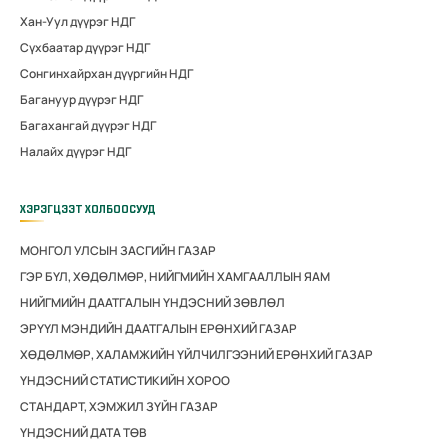
Хан-Уул дүүрэг НДГ
Сүхбаатар дүүрэг НДГ
Сонгинхайрхан дүүргийн НДГ
Багануур дүүрэг НДГ
Багахангай дүүрэг НДГ
Налайх дүүрэг НДГ
ХЭРЭГЦЭЭТ ХОЛБООСУУД
МОНГОЛ УЛСЫН ЗАСГИЙН ГАЗАР
ГЭР БҮЛ, ХӨДӨЛМӨР, НИЙГМИЙН ХАМГААЛЛЫН ЯАМ
НИЙГМИЙН ДААТГАЛЫН ҮНДЭСНИЙ ЗӨВЛӨЛ
ЭРҮҮЛ МЭНДИЙН ДААТГАЛЫН ЕРӨНХИЙ ГАЗАР
ХӨДӨЛМӨР, ХАЛАМЖИЙН ҮЙЛЧИЛГЭЭНИЙ ЕРӨНХИЙ ГАЗАР
ҮНДЭСНИЙ СТАТИСТИКИЙН ХОРОО
СТАНДАРТ, ХЭМЖИЛ ЗҮЙН ГАЗАР
ҮНДЭСНИЙ ДАТА ТӨВ