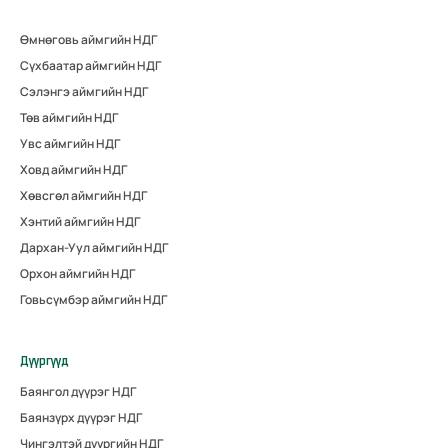
Өмнөговь аймгийн НДГ
Сүхбаатар аймгийн НДГ
Сэлэнгэ аймгийн НДГ
Төв аймгийн НДГ
Увс аймгийн НДГ
Ховд аймгийн НДГ
Хөвсгөл аймгийн НДГ
Хэнтий аймгийн НДГ
Дархан-Уул аймгийн НДГ
Орхон аймгийн НДГ
Говьсүмбэр аймгийн НДГ
Дүүргүүд
Баянгол дүүрэг НДГ
Баянзүрх дүүрэг НДГ
Чингэлтэй дүүргийн НДГ