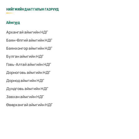
НИЙГМИЙН ДААТГАЛЫН ГАЗРУУД
Аймгууд
Архангай аймгийн НДГ
Баян-Өлгий аймгийн НДГ
Баянхонгор аймгийн НДГ
Булган аймгийн НДГ
Говь-Алтай аймгийн НДГ
Дорноговь аймгийн НДГ
Дорнод аймгийн НДГ
Дундговь аймгийн НДГ
Завхан аймгийн НДГ
Өвөрхангай аймгийн НДГ