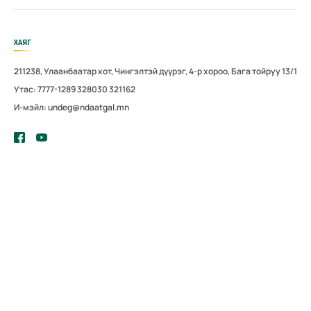
ХАЯГ
211238, Улаанбаатар хот, Чингэлтэй дүүрэг, 4-р хороо, Бага тойруу 13/1
Утас: 7777-1289 328030 321162
И-мэйл: undeg@ndaatgal.mn