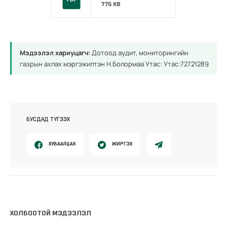
775 KB
Мэдээлэл хариуцагч:
Дотоод аудит, мониторингийн
газрын ахлах мэргэжилтэн Н.Болормаа Утас: Утас:72721289
БУСДАД ТҮГЭЭХ
ХУВААЛЦАХ
ЖИРГЭХ
ХОЛБООТОЙ МЭДЭЭЛЭЛ