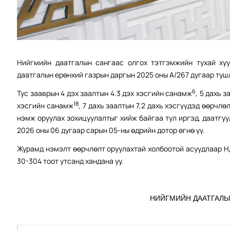
Нийгмийн даатгалын сангаас олгох тэтгэмжийн тухай хуу
даатгалын ерөнхий газрын даргын 2025 оны А/267 дугаар туш
6
Тус зааврын 4 дэх заалтын 4.3 дэх хэсгийн санамж
, 5 дахь 
18
хэсгийн санамж
, 7 дахь заалтын 7,2 дахь хэсгүүдэд өөрчлө
нэмж оруулах зохицуулалтыг хийж байгаа тул иргэд, даатгу
2026 оны 06 дугаар сарын 05-ны өдрийн дотор өгнө үү.
Журамд нэмэлт өөрчлөлт оруулахтай холбоотой асуудлаар Н
30-304 тоот утсанд хандана уу.
НИЙГМИЙН ДААТГАЛЫ