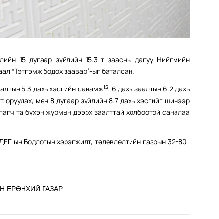
лийн 15 дугаар зүйлийн 15.3-т заасны дагуу Нийгмийн
аал “Тэтгэмж бодох заавар”-ыг баталсан.
12
заалтын 5.3 дахь хэсгийн санамж
, 6 дахь заалтын 6.2 дахь
лт оруулах, мөн 8 дугаар зүйлийн 8.7 дахь хэсгийг шинээр
улагч та бүхэн журмын дээрх заалттай холбоотой саналаа
ДЕГ-ын Бодлогын хэрэгжилт, төлөвлөлтийн газрын 32-80-
Н ЕРӨНХИЙ ГАЗАР