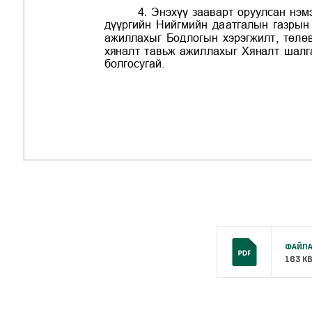
ФАЙЛА
163 K