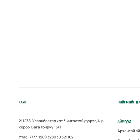
ХАЯГ
НИЙГМИЙН ДА
211238, Улаанбаатар хот, Чингэлтэй дүүрэг, 4-р
Аймгууд
хороо, Бага тойруу 13/1
Архангай а
Утас: 7777-1289 328030 321162