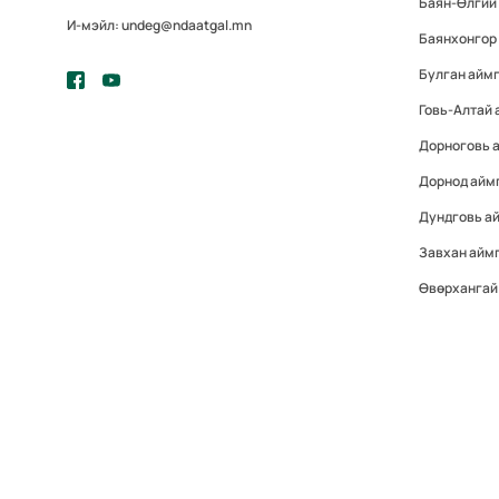
Баян-Өлгий
И-мэйл: undeg@ndaatgal.mn
Баянхонгор
Булган айм
Говь-Алтай 
Дорноговь 
Дорнод айм
Дундговь а
Завхан айм
Өвөрхангай