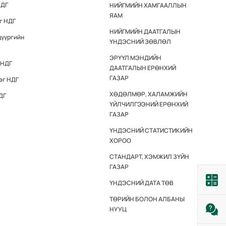
НДГ
НИЙГМИЙН ХАМГААЛЛЫН
ЯАМ
г НДГ
НИЙГМИЙН ДААТГАЛЫН
дүүргийн
ҮНДЭСНИЙ ЗӨВЛӨЛ
ЭРҮҮЛ МЭНДИЙН
 НДГ
ДААТГАЛЫН ЕРӨНХИЙ
ГАЗАР
эг НДГ
ХӨДӨЛМӨР, ХАЛАМЖИЙН
ДГ
ҮЙЛЧИЛГЭЭНИЙ ЕРӨНХИЙ
ГАЗАР
ҮНДЭСНИЙ СТАТИСТИКИЙН
ХОРОО
СТАНДАРТ, ХЭМЖИЛ ЗҮЙН
ГАЗАР
ҮНДЭСНИЙ ДАТА ТӨВ
ТӨРИЙН БОЛОН АЛБАНЫ
НУУЦ