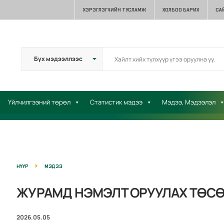
ХЭРЭГЛЭГЧИЙН ТУСЛАМЖ
ХОЛБОО БАРИХ
СА
Үйлчилгээний төрөл
Статистик мэдээ
Мэдээ, Мэдээлэл
НҮҮР
МЭДЭЭ
ЖУРАМД НЭМЭЛТ ОРУУЛАХ ТӨСӨ
2026.05.05