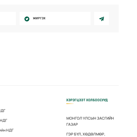
ЖИРГЭХ
ХЭРЭГЦЭЭТ ХОЛБООСУУД
НДГ
МОНГОЛ УЛСЫН ЗАСГИЙН
 НДГ
ГАЗАР
ийн НДГ
ГЭР БҮЛ, ХӨДӨЛМӨР,