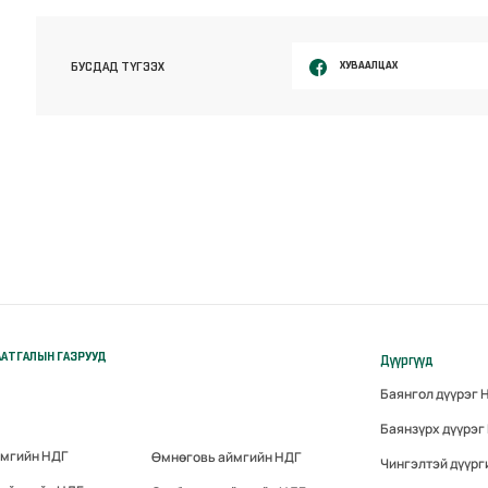
ХУВААЛЦАХ
БУСДАД ТҮГЭЭХ
АТГАЛЫН ГАЗРУУД
Дүүргүүд
Баянгол дүүрэг 
Баянзүрх дүүрэг
ймгийн НДГ
Өмнөговь аймгийн НДГ
Чингэлтэй дүүрг