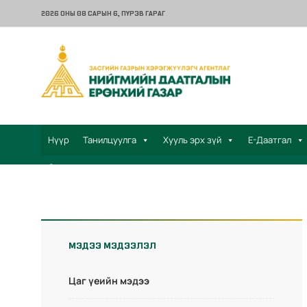
2026 ОНЫ 08 САРЫН 6
, ПҮРЭВ ГАРАГ
Нүүр
Танилцуулга
Хууль эрх зүй
Е-Даатгал
Санал хүсэлт
МЭДЭЭ МЭДЭЭЛЭЛ
Цаг үеийн мэдээ