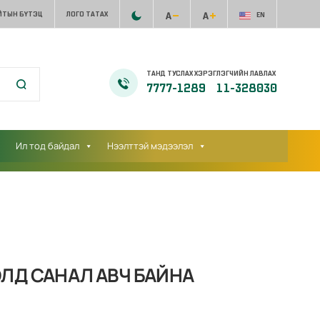
ЙТЫН БҮТЭЦ
ЛОГО ТАТАХ
EN
ТАНД ТУСЛАХ ХЭРЭГЛЭГЧИЙН ЛАВЛАХ
7777-1289
11-328030
Ил тод байдал
Нээлттэй мэдээлэл
ЛД САНАЛ АВЧ БАЙНА