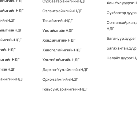
 аймгийн НДГ
Сүхбаатар аймгийн НДГ
Хан-Уул дүүрэг 
 аймгийн НДГ
Сэлэнгэ аймгийн НДГ
Сүхбаатар дүүрэ
гийн НДГ
Төв аймгийн НДГ
Сонгинхайрхан 
НДГ
аймгийн НДГ
Увс аймгийн НДГ
Багануур дүүрэг
аймгийн НДГ
Ховд аймгийн НДГ
Багахангай дүүр
гийн НДГ
Хөвсгөл аймгийн НДГ
Налайх дүүрэг Н
ймгийн НДГ
Хэнтий аймгийн НДГ
гийн НДГ
Дархан-Уул аймгийн НДГ
 аймгийн НДГ
Орхон аймгийн НДГ
Говьсүмбэр аймгийн НДГ