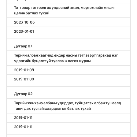
Тэтгэвэр тогтоолгох үндэсний ажил, мэргэжлийн жишиг
цалин батлах тухай
2023-10-06
2023-01-01
Дугаар 07
Төрийн албан хаагчид өндөр насны тэтгэвэрт гарахад нэг
удаагийн буцалтгүй тусламж олгох журам
2019-01-09
2019-01-09
Дугаар 02
Төрийн жинхэнэ албаны удирдах, гүйцэтгэх албан тушаалд
тавигдах тусгай шаардлагыг батлах тухай
2019-01-11
2019-01-11