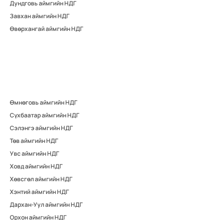
Дундговь аймгийн НДГ
Завхан аймгийн НДГ
Өвөрхангай аймгийн НДГ
Өмнөговь аймгийн НДГ
Сүхбаатар аймгийн НДГ
Сэлэнгэ аймгийн НДГ
Төв аймгийн НДГ
Увс аймгийн НДГ
Ховд аймгийн НДГ
Хөвсгөл аймгийн НДГ
Хэнтий аймгийн НДГ
Дархан-Уул аймгийн НДГ
Орхон аймгийн НДГ