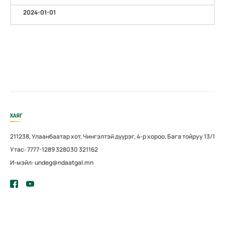
2024-01-01
ХАЯГ
211238, Улаанбаатар хот, Чингэлтэй дүүрэг, 4-р хороо, Бага тойруу 13/1
Утас: 7777-1289 328030 321162
И-мэйл: undeg@ndaatgal.mn