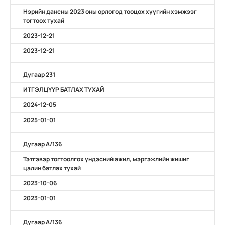
Нэрийн дансны 2023 оны орлогод тооцох хүүгийн хэмжээг
тогтоох тухай
2023-12-21
2023-12-21
Дугаар 231
ИТГЭЛЦҮҮР БАТЛАХ ТУХАЙ
2024-12-05
2025-01-01
Дугаар А/136
Тэтгэвэр тогтоолгох үндэсний ажил, мэргэжлийн жишиг
цалин батлах тухай
2023-10-06
2023-01-01
Дугаар А/136