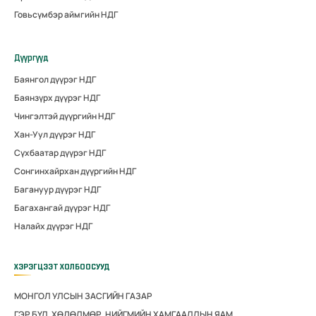
Говьсүмбэр аймгийн НДГ
Дүүргүүд
Баянгол дүүрэг НДГ
Баянзүрх дүүрэг НДГ
Чингэлтэй дүүргийн НДГ
Хан-Уул дүүрэг НДГ
Сүхбаатар дүүрэг НДГ
Сонгинхайрхан дүүргийн НДГ
Багануур дүүрэг НДГ
Багахангай дүүрэг НДГ
Налайх дүүрэг НДГ
ХЭРЭГЦЭЭТ ХОЛБООСУУД
МОНГОЛ УЛСЫН ЗАСГИЙН ГАЗАР
ГЭР БҮЛ, ХӨДӨЛМӨР, НИЙГМИЙН ХАМГААЛЛЫН ЯАМ