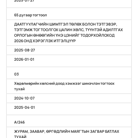
2025-01-27
65 дугаар тогтоол
ДААТГУУЛАГЧИЙН ШИМТГЭЛ ТӨЛӨХ БОЛОН ТЭТГЭВЭР,
ТЭТГЭМЖ ТОГТООЛГОХ ЦАЛИН ХӨЛС, ТҮҮНТЭЙ АДИЛТГАХ
ОРЛОГЫН ӨНӨӨГИЙН ҮНЭ ЦЭНИЙГ ТОДОРХОЙЛОХОД
2026 ОНД ХЭРЭГЛЭХ ИТГЭЛЦҮҮР
2025-08-27
2026-01-01
03
Хөдөлмөрийн хөлсний доод хэмжээг шинэчлэн тогтоох
тухай
2024-10-07
2025-04-01
A/246
ЖУРАМ, ЗААВАР, ӨРГӨДЛИЙН МАЯГТЫН ЗАГВАР БАТЛАХ
ТУХАЙ