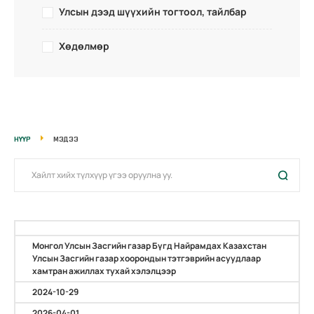
Улсын дээд шүүхийн тогтоол, тайлбар
Хөдөлмөр
НҮҮР
МЭДЭЭ
Монгол Улсын Засгийн газар Бүгд Найрамдах Казахстан
Улсын Засгийн газар хоорондын тэтгэврийн асуудлаар
хамтран ажиллах тухай хэлэлцээр
2024-10-29
2026-04-01