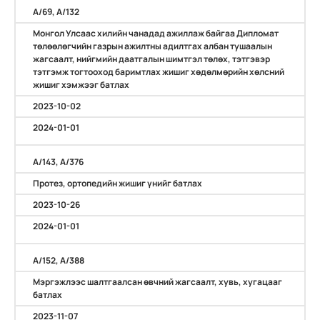
А/69, А/132
Монгол Улсаас хилийн чанадад ажиллаж байгаа Дипломат
төлөөлөгчийн газрын ажилтны адилтгах албан тушаалын
жагсаалт, нийгмийн даатгалын шимтгэл төлөх, тэтгэвэр
тэтгэмж тогтооход баримтлах жишиг хөдөлмөрийн хөлсний
жишиг хэмжээг батлах
2023-10-02
2024-01-01
А/143, А/376
Протез, ортопедийн жишиг үнийг батлах
2023-10-26
2024-01-01
А/152, А/388
Мэргэжлээс шалтгаалсан өвчний жагсаалт, хувь, хугацааг
батлах
2023-11-07