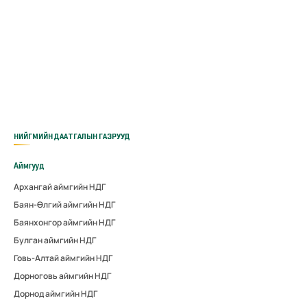
НИЙГМИЙН ДААТГАЛЫН ГАЗРУУД
Аймгууд
Архангай аймгийн НДГ
Баян-Өлгий аймгийн НДГ
Баянхонгор аймгийн НДГ
Булган аймгийн НДГ
Говь-Алтай аймгийн НДГ
Дорноговь аймгийн НДГ
Дорнод аймгийн НДГ