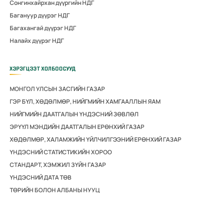
Сонгинхайрхан дүүргийн НДГ
Багануур дүүрэг НДГ
Багахангай дүүрэг НДГ
Налайх дүүрэг НДГ
ХЭРЭГЦЭЭТ ХОЛБООСУУД
МОНГОЛ УЛСЫН ЗАСГИЙН ГАЗАР
ГЭР БҮЛ, ХӨДӨЛМӨР, НИЙГМИЙН ХАМГААЛЛЫН ЯАМ
НИЙГМИЙН ДААТГАЛЫН ҮНДЭСНИЙ ЗӨВЛӨЛ
ЭРҮҮЛ МЭНДИЙН ДААТГАЛЫН ЕРӨНХИЙ ГАЗАР
ХӨДӨЛМӨР, ХАЛАМЖИЙН ҮЙЛЧИЛГЭЭНИЙ ЕРӨНХИЙ ГАЗАР
ҮНДЭСНИЙ СТАТИСТИКИЙН ХОРОО
СТАНДАРТ, ХЭМЖИЛ ЗҮЙН ГАЗАР
ҮНДЭСНИЙ ДАТА ТӨВ
ТӨРИЙН БОЛОН АЛБАНЫ НУУЦ