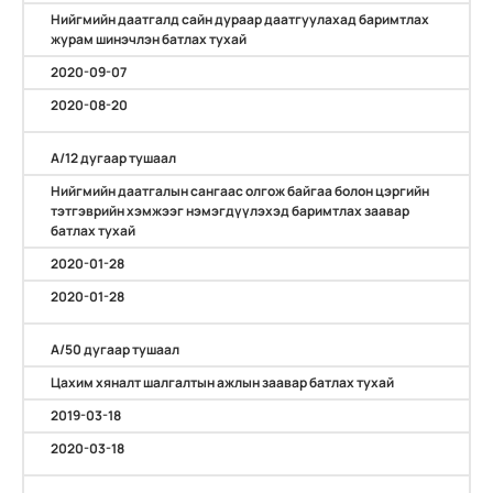
Нийгмийн даатгалд сайн дураар даатгуулахад баримтлах
журам шинэчлэн батлах тухай
2020-09-07
2020-08-20
А/12 дугаар тушаал
Нийгмийн даатгалын сангаас олгож байгаа болон цэргийн
тэтгэврийн хэмжээг нэмэгдүүлэхэд баримтлах заавар
батлах тухай
2020-01-28
2020-01-28
А/50 дугаар тушаал
Цахим хяналт шалгалтын ажлын заавар батлах тухай
2019-03-18
2020-03-18