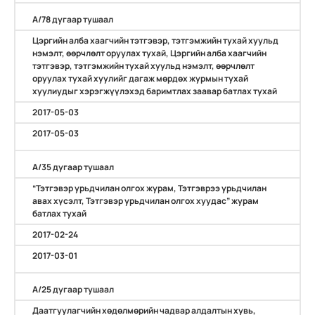
А/78 дугаар тушаал
Цэргийн алба хаагчийн тэтгэвэр, тэтгэмжийн тухай хуульд
нэмэлт, өөрчлөлт оруулах тухай, Цэргийн алба хаагчийн
тэтгэвэр, тэтгэмжийн тухай хуульд нэмэлт, өөрчлөлт
оруулах тухай хуулийг дагаж мөрдөх журмын тухай
хуулиудыг хэрэгжүүлэхэд баримтлах заавар батлах тухай
2017-05-03
2017-05-03
А/35 дугаар тушаал
“Тэтгэвэр урьдчилан олгох журам, Тэтгэврээ урьдчилан
авах хүсэлт, Тэтгэвэр урьдчилан олгох хуудас” журам
батлах тухай
2017-02-24
2017-03-01
А/25 дугаар тушаал
Даатгуулагчийн хөдөлмөрийн чадвар алдалтын хувь,