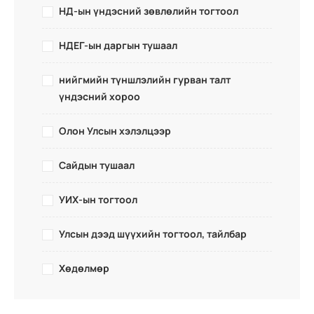
НД-ын үндэсний зөвлөлийн тогтоол
НДЕГ-ын даргын тушаал
нийгмийн түншлэлийн гурван талт
үндэсний хороо
Олон Улсын хэлэлцээр
Сайдын тушаал
УИХ-ын тогтоол
Улсын дээд шүүхийн тогтоол, тайлбар
Хөдөлмөр