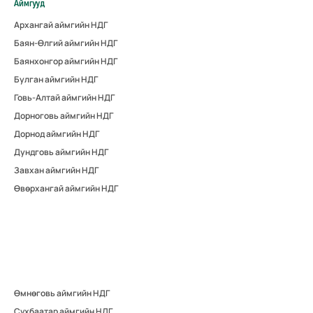
Аймгууд
Архангай аймгийн НДГ
Баян-Өлгий аймгийн НДГ
Баянхонгор аймгийн НДГ
Булган аймгийн НДГ
Говь-Алтай аймгийн НДГ
Дорноговь аймгийн НДГ
Дорнод аймгийн НДГ
Дундговь аймгийн НДГ
Завхан аймгийн НДГ
Өвөрхангай аймгийн НДГ
Өмнөговь аймгийн НДГ
Сүхбаатар аймгийн НДГ