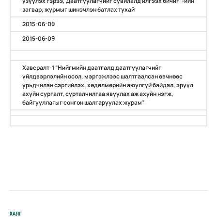
үзүүлэх гэрээ, Даатгуулагчийг сувилалд илгээх бичиг”-ийн
загвар, журмыг шинэчлэн батлах тухай
2015-06-09
2015-06-09
Хавсралт-1 “Нийгмийн даатгалд даатгуулагчийг
үйлдвэрлэлийн осол, мэргэжлээс шалтгаалсан өвчнөөс
урьдчилан сэргийлэх, хөдөлмөрийн аюулгүй байдал, эрүүл
ахуйн сургалт, сурталчилгаа явуулах аж ахуйн нэгж,
байгууллагыг сонгон шалгаруулах журам”
ХАЯГ