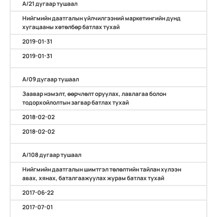
А/21 дугаар тушаал
Нийгмийн даатгалын үйлчилгээний маркетингийн дунд
хугацааны хөтөлбөр батлах тухай
2019-01-31
2019-01-31
А/09 дугаар тушаал
Заавар нэмэлт, өөрчлөлт оруулах, лавлагаа болон
тодорхойлолтын загвар батлах тухай
2018-02-02
2018-02-02
А/108 дугаар тушаал
Нийгмийн даатгалын шимтгэл төлөлтийн тайлан хүлээн
авах, хянах, баталгаажуулах журам батлах тухай
2017-06-22
2017-07-01