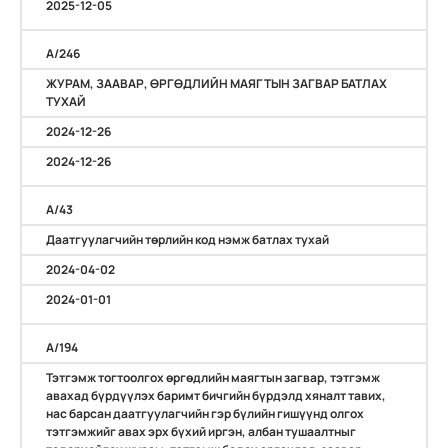
2025-12-05
A/246
ЖУРАМ, ЗААВАР, ӨРГӨДЛИЙН МАЯГТЫН ЗАГВАР БАТЛАХ
ТУХАЙ
2024-12-26
2024-12-26
A/43
Даатгуулагчийн төрлийн код нэмж батлах тухай
2024-04-02
2024-01-01
А/194
Тэтгэмж тогтоолгох өргөдлийн маягтын загвар, тэтгэмж
авахад бүрдүүлэх баримт бичгийн бүрдэлд хяналт тавих,
нас барсан даатгуулагчийн гэр бүлийн гишүүнд олгох
тэтгэмжийг авах эрх бүхий иргэн, албан тушаалтныг