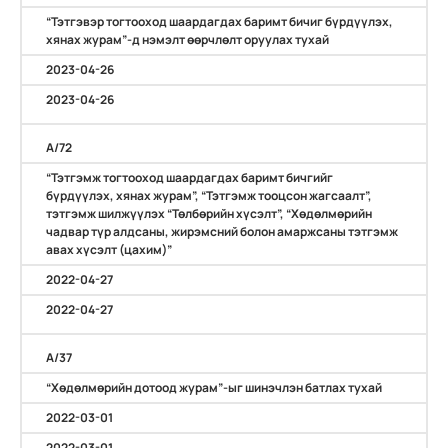
“Тэтгэвэр тогтооход шаардагдах баримт бичиг бүрдүүлэх,
хянах журам”-д нэмэлт өөрчлөлт оруулах тухай
2023-04-26
2023-04-26
А/72
“Тэтгэмж тогтооход шаардагдах баримт бичгийг
бүрдүүлэх, хянах журам”, “Тэтгэмж тооцсон жагсаалт”,
тэтгэмж шилжүүлэх “Төлбөрийн хүсэлт”, “Хөдөлмөрийн
чадвар түр алдсаны, жирэмсний болон амаржсаны тэтгэмж
авах хүсэлт (цахим)”
2022-04-27
2022-04-27
А/37
“Хөдөлмөрийн дотоод журам”-ыг шинэчлэн батлах тухай
2022-03-01
2022-03-01