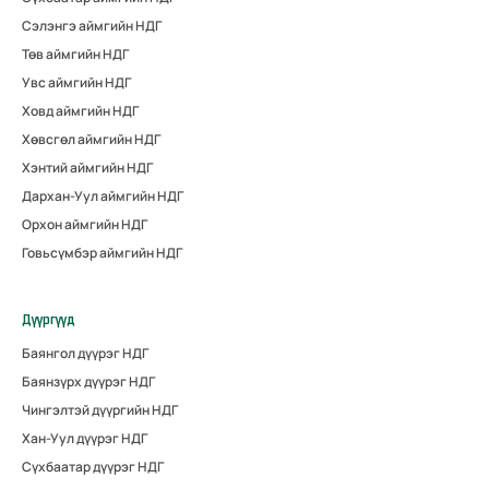
Сэлэнгэ аймгийн НДГ
Төв аймгийн НДГ
Увс аймгийн НДГ
Ховд аймгийн НДГ
Хөвсгөл аймгийн НДГ
Хэнтий аймгийн НДГ
Дархан-Уул аймгийн НДГ
Орхон аймгийн НДГ
Говьсүмбэр аймгийн НДГ
Дүүргүүд
Баянгол дүүрэг НДГ
Баянзүрх дүүрэг НДГ
Чингэлтэй дүүргийн НДГ
Хан-Уул дүүрэг НДГ
Сүхбаатар дүүрэг НДГ