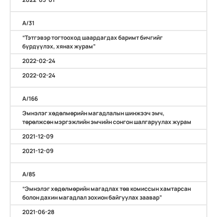
А/31
“Тэтгэвэр тогтооход шаардагдах баримт бичгийг
бүрдүүлэх, хянах журам”
2022-02-24
2022-02-24
А/166
Эмнэлэг хөдөлмөрийн магадлалын шинжээч эмч,
төрөлжсөн мэргэжлийн эмчийн сонгон шалгаруулах журам
2021-12-09
2021-12-09
А/85
“Эмнэлэг хөдөлмөрийн магадлах төв комиссын хамтарсан
болон дахин магадлал зохион байгуулах заавар”
2021-06-28