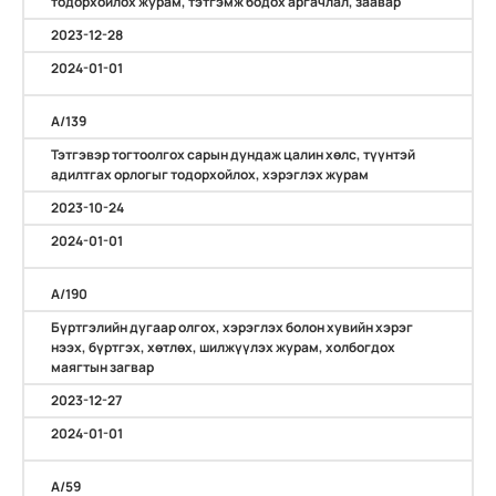
тодорхойлох журам, тэтгэмж бодох аргачлал, заавар
2023-12-28
2024-01-01
А/139
Тэтгэвэр тогтоолгох сарын дундаж цалин хөлс, түүнтэй
адилтгах орлогыг тодорхойлох, хэрэглэх журам
2023-10-24
2024-01-01
А/190
Бүртгэлийн дугаар олгох, хэрэглэх болон хувийн хэрэг
нээх, бүртгэх, хөтлөх, шилжүүлэх журам, холбогдох
маягтын загвар
2023-12-27
2024-01-01
А/59