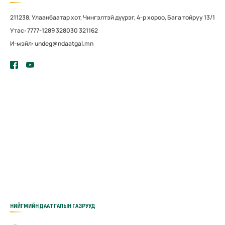
211238, Улаанбаатар хот, Чингэлтэй дүүрэг, 4-р хороо, Бага тойруу 13/1
Утас: 7777-1289 328030 321162
И-мэйл: undeg@ndaatgal.mn
НИЙГМИЙН ДААТГАЛЫН ГАЗРУУД