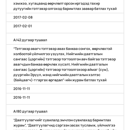
хэмжээ, хугацаанд өөрчлөлт орсон иргэдэд тахир
дутуугийн тэтгэвэр олгоход баримтлах заавар батлах тухай
2017-02-08
2017-02-01
А/42 дугаар тушаал
“Тэтгэвэр авагч тэтгэвэр авах банкаа сонгох, өөрчлөхтэй
холбоотой үйлчилгээ үзүүлэх, Нийгмийн даатгалын
сангаас (цэргийн) тэтгэвэр тогтоолгон авч байгаа тэтгэвэр
авагчдын банкаа өөрчлөх хүсэлт, Нийгмийн даатгалын
сангаас (цэргийн) тэтгэвэр тогтоолгохоор аймаг (сум),
дүүргийн Эрүүл, мэнд нийгмийн даатгалын хэлтэс
(байцаагч)-т гаргах өргөдөл”-ийн журам батлах тухай
2016-11-11
2016-11-11
А/80 дугаар тушаал
“Даатгуулагчийг сувилалд эмчлэн сувилахад баримтлах
журам”, “Даатгуулагчид сэргээн засах тусламж, үйлчилгээ