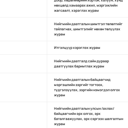
доор, хөдөлмөрийн хортой, халуун, хүнд
нөхцөлд хамаарах ажил, мэргэжлийн
жагсаалт, хэрэглэх журам
Нийгмийн даатгалын шимтгэл төлөлтийг
тайлагнах, шимтгэлийг нөхөн төлүүлэх
журам
Итгэлцүүр хэрэглэх журам
Нийгмийн даатгалд сайн дураар
даатгуулах баримтлах журам
Нийгмийн даатгалын байцаагчид
мэргэшлийн зэргийг тогтоох,
түдгэлзүүлэх, зэргийн нэмэгдэл олгох
журам
Нийгмийн даатгалын улсын /ахлах/
байцаагчийн эрх олгох, эрх
баталгаажуулах, эрх сэргээх шалгалтын
журам