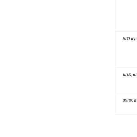
А/77 ду
А/45, А
05/06 д