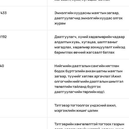
/433
Эмнэлгийн хуудасны маягтын загвар,
даатгуулагчид эмнэлгийн хуудас олгох
журам
/192
Даатгуулагч, хүний хөдөлмөрийн чадвар
алдалтын хувь, хугацаа, шалтгааныг
магадлах, хөдөлмөр зохицуулалт хийхэд
баримтлах өвчний жагсаалт батлах
/40
Нийгмийн даатгалын сангийн нягтлан
бодох бүртгэлийн анхан шатны маягтын
загвар, түүнийг хөтлөх аргачлал \Ажил
олгогчийн нийгмийн даатгалын шимтгэл
төлөлтийн тайланд бүртгэх
даатгуулагчийн төрлийн код\
Тэтгэвэр тогтоолгох үндэсний ажил,
мэргэжлийн жишиг цалин
Тэтгэврийн хөнгөлөлттэй тогтоох газрын