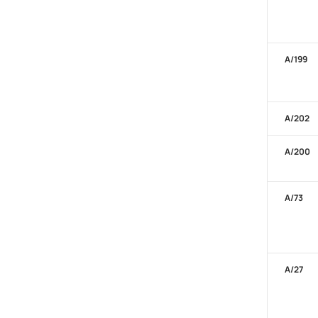
А/199
А/202
А/200
А/73
А/27