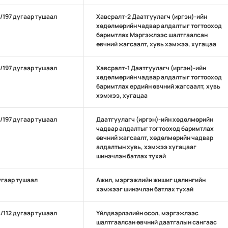
А/197 дугаар тушаал
Хавсралт-2 Даатгуулагч (иргэн)-ийн
хөдөлмөрийн чадвар алдалтыг тогтооход
баримтлах Мэргэжлээс шалтгаалсан
өвчний жагсаалт, хувь хэмжээ, хугацаа
А/197 дугаар тушаал
Хавсралт-1 Даатгуулагч (иргэн)-ийн
хөдөлмөрийн чадвар алдалтыг тогтооход
баримтлах ердийн өвчний жагсаалт, хувь
хэмжээ, хугацаа
А/197 дугаар тушаал
Даатгуулагч (иргэн)-ийн хөдөлмөрийн
чадвар алдалтыг тогтооход баримтлах
өвчний жагсаалт, хөдөлмөрийн чадвар
алдалтын хувь, хэмжээ хугацааг
шинэчлэн батлах тухай
угаар тушаал
Ажил, мэргэжлийн жишиг цалингийн
хэмжээг шинэчлэн батлах тухай
А/112 дугаар тушаал
Үйлдвэрлэлийн осол, мэргэжлээс
шалтгаалсан өвчний даатгалын сангаас