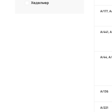
Хөдөлмөр
А/177, А
А/441, А
А/44, А
А/136
А/221