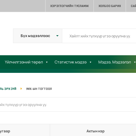
ХЭРЭГЛЭГЧИЙН ТУСЛАМЖ
ХОЛБОО БАРИХ
СА
Үйлчилгээний төрөл
Статистик мэдээ
Мэдээ, Мэдээлэл
УЛЬ ЭРХ ЗҮЙ
УИХ-ЫН ТОГТООЛ
угаар
Актын нэр