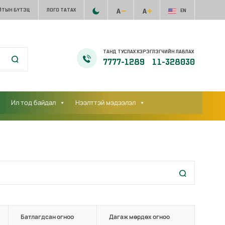
ЙТЫН БҮТЭЦ
ЛОГО ТАТАХ
EN
ТАНД ТУСЛАХ ХЭРЭГЛЭГЧИЙН ЛАВЛАХ
7777-1289
11-328030
Ил тод байдал
Нээлттэй мэдээлэл
Батлагдсан огноо
Дагаж мөрдөх огноо