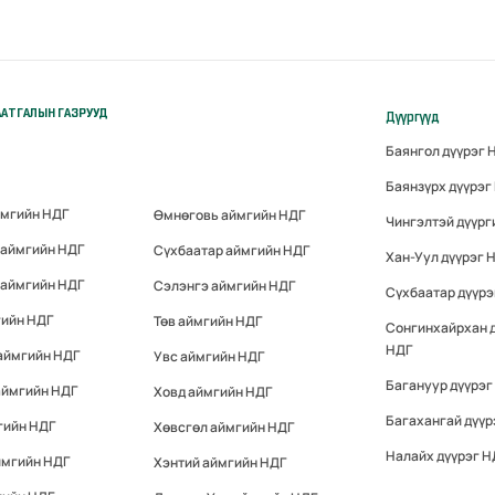
АТГАЛЫН ГАЗРУУД
Дүүргүүд
Баянгол дүүрэг 
Баянзүрх дүүрэг
ймгийн НДГ
Өмнөговь аймгийн НДГ
Чингэлтэй дүүрг
 аймгийн НДГ
Сүхбаатар аймгийн НДГ
Хан-Уул дүүрэг 
 аймгийн НДГ
Сэлэнгэ аймгийн НДГ
Сүхбаатар дүүрэ
гийн НДГ
Төв аймгийн НДГ
Сонгинхайрхан 
НДГ
аймгийн НДГ
Увс аймгийн НДГ
Багануур дүүрэг
аймгийн НДГ
Ховд аймгийн НДГ
Багахангай дүүр
гийн НДГ
Хөвсгөл аймгийн НДГ
Налайх дүүрэг Н
ймгийн НДГ
Хэнтий аймгийн НДГ