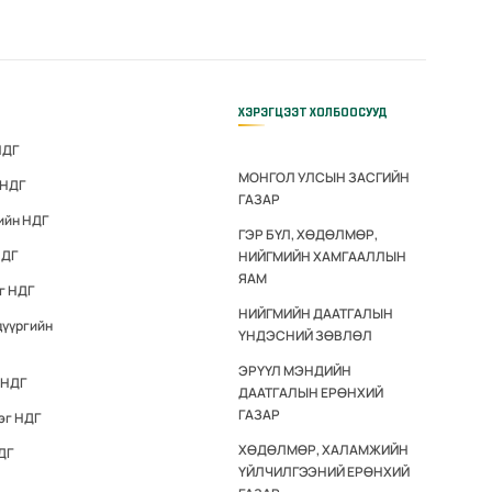
ХЭРЭГЦЭЭТ ХОЛБООСУУД
НДГ
МОНГОЛ УЛСЫН ЗАСГИЙН
 НДГ
ГАЗАР
ийн НДГ
ГЭР БҮЛ, ХӨДӨЛМӨР,
НДГ
НИЙГМИЙН ХАМГААЛЛЫН
ЯАМ
г НДГ
НИЙГМИЙН ДААТГАЛЫН
дүүргийн
ҮНДЭСНИЙ ЗӨВЛӨЛ
ЭРҮҮЛ МЭНДИЙН
 НДГ
ДААТГАЛЫН ЕРӨНХИЙ
ГАЗАР
эг НДГ
ХӨДӨЛМӨР, ХАЛАМЖИЙН
ДГ
ҮЙЛЧИЛГЭЭНИЙ ЕРӨНХИЙ