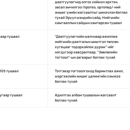
даатгуулагчид олгох хиймэл эрхтэн,
засал эмчилгээ /протез, ортопед/-ний
жишиг үнийн жагсаалтыг шинэчлэн батлах
тухай Эрүүл мэндийн сайд, Нийгмийн
хамгааллын сайдын хамтарсан тушаал
гаар тушаал
“Даатгуулагчийн малчнаар ажиллаж
нийгмийн даатгалын шимтгэл төлсөн
хугацааг тодорхойлох дүрэм”-ийг
нэгдүгээр хавсралтаар, “Зөвлөлийн
тогтоол”-ын загварыг батлах тухай
/105 тушаал
Тэтгэвэр тогтоолгоход баримтлах ажил,
мэргэжлийн жишиг цалингийн хэмжээ
батлах тухай
угаар тушаал
Адилтгах албан тушаалын жагсаалт
батлах тухай