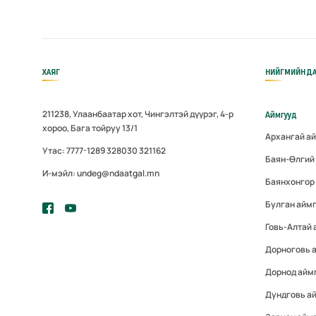
ХАЯГ
НИЙГМИЙН ДА
211238, Улаанбаатар хот, Чингэлтэй дүүрэг, 4-р
Аймгууд
хороо, Бага тойруу 13/1
Архангай а
Утас: 7777-1289 328030 321162
Баян-Өлгий
И-мэйл: undeg@ndaatgal.mn
Баянхонгор
Булган айм
Говь-Алтай 
Дорноговь 
Дорнод айм
Дундговь а