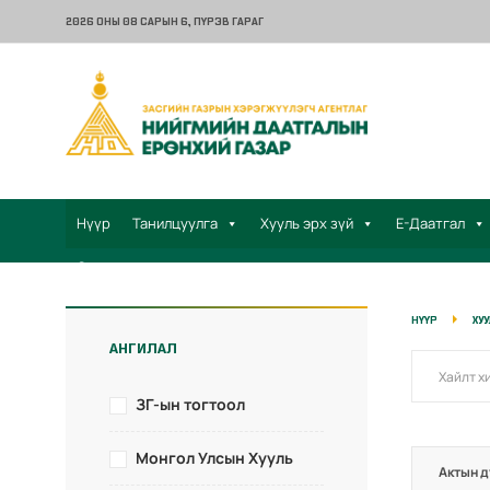
2026 ОНЫ 08 САРЫН 6
, ПҮРЭВ ГАРАГ
Нүүр
Танилцуулга
Хууль эрх зүй
Е-Даатгал
Санал хүсэлт
НҮҮР
ХУ
АНГИЛАЛ
ЗГ-ын тогтоол
Монгол Улсын Хууль
Актын д