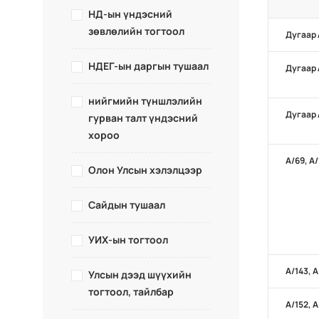
НД-ын үндэсний
зөвлөлийн тогтоол
Дугаар 
НДЕГ-ын даргын тушаал
Дугаар 
нийгмийн түншлэлийн
Дугаар 
гурван талт үндэсний
хороо
А/69, А
Олон Улсын хэлэлцээр
Сайдын тушаал
УИХ-ын тогтоол
А/143, 
Улсын дээд шүүхийн
тогтоол, тайлбар
А/152, 