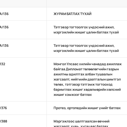
А/136
ЖУРАМ БАТЛАХ ТУХАЙ
А/136
Тэтгэвэр тогтоолгох үндэсний ажил,
мэргэжлийн жишиг цалин батлах тухай
А/136
Тэтгэвэр тогтоолгох үндэсний ажил,
мэргэжлийн жишиг цалин батлах тухай
/132
Монгол Улсаас хилийн чанадад ажиллаж
байгаа Дипломат төлөөлөгчийн газрын
ажилтны адилтгах албан тушаалын
жагсаалт, нийгмийн даатгалын шимтгэл
төлөх, тэтгэвэр тэтгэмж тогтооход
баримтлах жишиг хөдөлмөрийн хөлсний
жишиг хэмжээг батлах
А/376
Протез, ортопедийн жишиг үнийг батлах
А/388
Мэргэжлээс шалтгаалсан өвчний
жагсаалт, хувь, хугацааг батлах