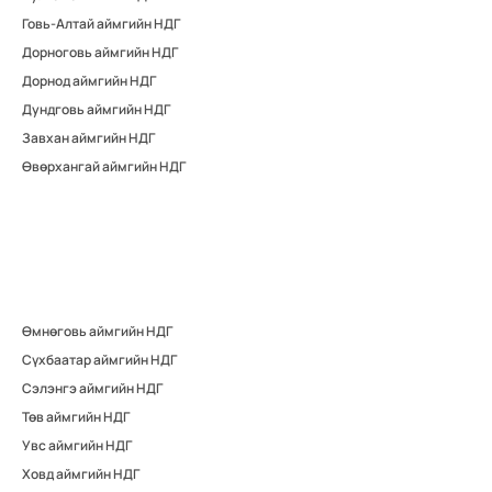
Говь-Алтай аймгийн НДГ
Дорноговь аймгийн НДГ
Дорнод аймгийн НДГ
Дундговь аймгийн НДГ
Завхан аймгийн НДГ
Өвөрхангай аймгийн НДГ
Өмнөговь аймгийн НДГ
Сүхбаатар аймгийн НДГ
Сэлэнгэ аймгийн НДГ
Төв аймгийн НДГ
Увс аймгийн НДГ
Ховд аймгийн НДГ