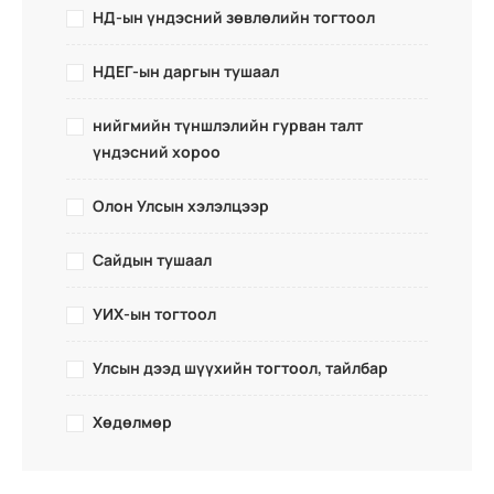
НД-ын үндэсний зөвлөлийн тогтоол
НДЕГ-ын даргын тушаал
нийгмийн түншлэлийн гурван талт
үндэсний хороо
Олон Улсын хэлэлцээр
Сайдын тушаал
УИХ-ын тогтоол
Улсын дээд шүүхийн тогтоол, тайлбар
Хөдөлмөр