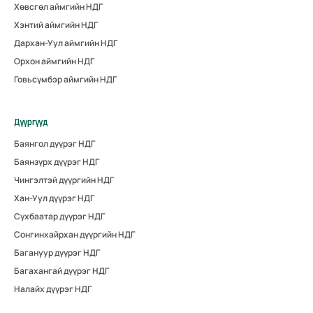
Хөвсгөл аймгийн НДГ
Хэнтий аймгийн НДГ
Дархан-Уул аймгийн НДГ
Орхон аймгийн НДГ
Говьсүмбэр аймгийн НДГ
Дүүргүүд
Баянгол дүүрэг НДГ
Баянзүрх дүүрэг НДГ
Чингэлтэй дүүргийн НДГ
Хан-Уул дүүрэг НДГ
Сүхбаатар дүүрэг НДГ
Сонгинхайрхан дүүргийн НДГ
Багануур дүүрэг НДГ
Багахангай дүүрэг НДГ
Налайх дүүрэг НДГ