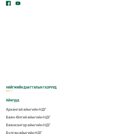
НИЙГМИЙН ДААТГАЛЫН ГАЗРУУД
Аймгууд
Архангай аймгийн НДГ
Баян-Өлгий аймгийн НДГ
Баянхонгор аймгийн НДГ
Булган аймгийн НДГ