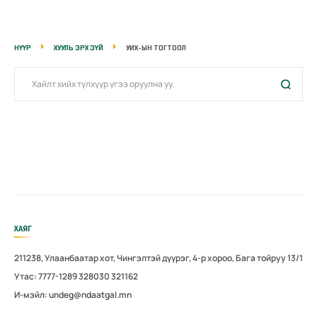
НҮҮР
ХУУЛЬ ЭРХ ЗҮЙ
УИХ-ЫН ТОГТООЛ
ХАЯГ
211238, Улаанбаатар хот, Чингэлтэй дүүрэг, 4-р хороо, Бага тойруу 13/1
Утас: 7777-1289 328030 321162
И-мэйл: undeg@ndaatgal.mn