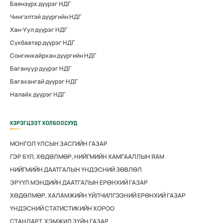
Баянзүрх дүүрэг НДГ
Чингэлтэй дүүргийн НДГ
Хан-Уул дүүрэг НДГ
Сүхбаатар дүүрэг НДГ
Сонгинхайрхан дүүргийн НДГ
Багануур дүүрэг НДГ
Багахангай дүүрэг НДГ
Налайх дүүрэг НДГ
ХЭРЭГЦЭЭТ ХОЛБООСУУД
МОНГОЛ УЛСЫН ЗАСГИЙН ГАЗАР
ГЭР БҮЛ, ХӨДӨЛМӨР, НИЙГМИЙН ХАМГААЛЛЫН ЯАМ
НИЙГМИЙН ДААТГАЛЫН ҮНДЭСНИЙ ЗӨВЛӨЛ
ЭРҮҮЛ МЭНДИЙН ДААТГАЛЫН ЕРӨНХИЙ ГАЗАР
ХӨДӨЛМӨР, ХАЛАМЖИЙН ҮЙЛЧИЛГЭЭНИЙ ЕРӨНХИЙ ГАЗАР
ҮНДЭСНИЙ СТАТИСТИКИЙН ХОРОО
СТАНДАРТ, ХЭМЖИЛ ЗҮЙН ГАЗАР