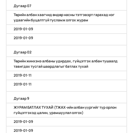
Дугаар 07
Төрийн албан хаагчид өндөр насны тэтгэвэрт гарахад нэг
удаагийн буцалтгүй тусламж олгох журам
2019-01-09
2019-01-09
Дугаар 02
Төрийн жинхэнэ албаны удирдах, гүйцэтгэх албан тушаалд
тавигдах тусгай шаардлагыг батлах тухай
2019-01-11
2019-01-11
Дугаар 9
ЖУРАМ БАТЛАХ ТУХАЙ (ТЖАХ-ийн албан үүргийг түр орлон
гүйцэтгэхэд цалин, урамшуулал олгох)
2019-01-09
2019-01-09