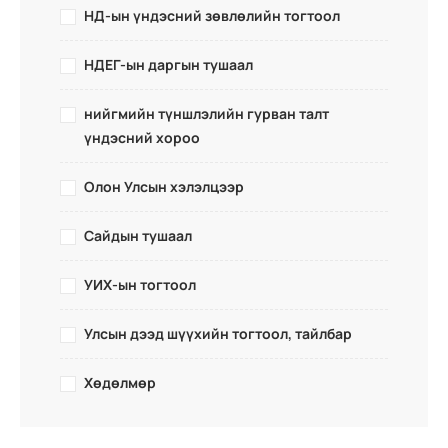
НД-ын үндэсний зөвлөлийн тогтоол
НДЕГ-ын даргын тушаал
нийгмийн түншлэлийн гурван талт
үндэсний хороо
Олон Улсын хэлэлцээр
Сайдын тушаал
УИХ-ын тогтоол
Улсын дээд шүүхийн тогтоол, тайлбар
Хөдөлмөр