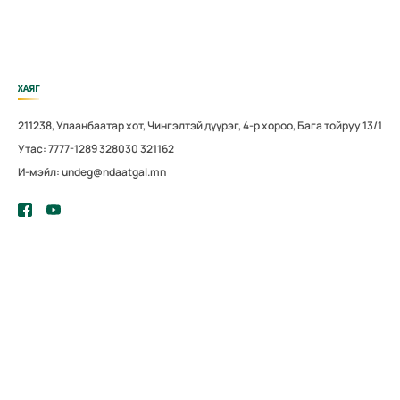
ХАЯГ
211238, Улаанбаатар хот, Чингэлтэй дүүрэг, 4-р хороо, Бага тойруу 13/1
Утас: 7777-1289 328030 321162
И-мэйл: undeg@ndaatgal.mn