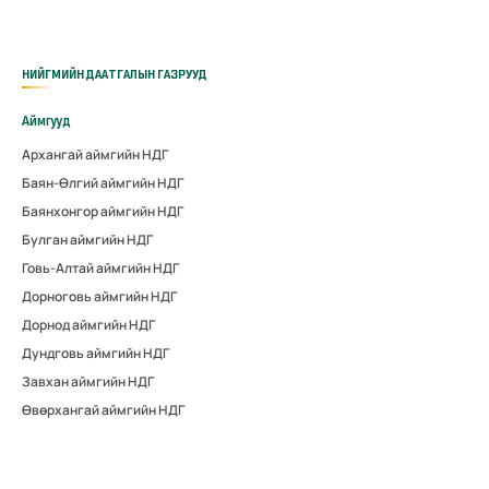
НИЙГМИЙН ДААТГАЛЫН ГАЗРУУД
Аймгууд
Архангай аймгийн НДГ
Баян-Өлгий аймгийн НДГ
Баянхонгор аймгийн НДГ
Булган аймгийн НДГ
Говь-Алтай аймгийн НДГ
Дорноговь аймгийн НДГ
Дорнод аймгийн НДГ
Дундговь аймгийн НДГ
Завхан аймгийн НДГ
Өвөрхангай аймгийн НДГ