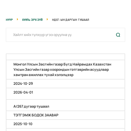
НҮҮР
ХУУЛЬ ЭРХ ЗҮЙ
НДЕГ-ЫН ДАРГЫН ТУШААЛ
Монгол Улсын Засгийн газар Бүгд Найрамдах Казахстан
Улсын Засгийн газар хоорондын тэтгэврийн асуудлаар
хамтран ажиллах тухай хэлэлцээр
2024-10-29
2026-04-01
А/267 дугаар тушаал
ТЭТГЭМЖ БОДОХ ЗААВАР
2025-10-10