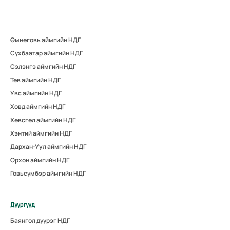
Өмнөговь аймгийн НДГ
Сүхбаатар аймгийн НДГ
Сэлэнгэ аймгийн НДГ
Төв аймгийн НДГ
Увс аймгийн НДГ
Ховд аймгийн НДГ
Хөвсгөл аймгийн НДГ
Хэнтий аймгийн НДГ
Дархан-Уул аймгийн НДГ
Орхон аймгийн НДГ
Говьсүмбэр аймгийн НДГ
Дүүргүүд
Баянгол дүүрэг НДГ