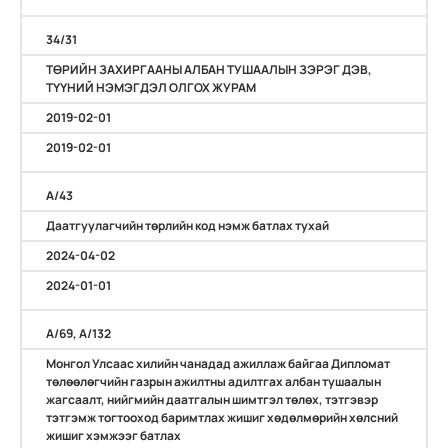
34/31
ТӨРИЙН ЗАХИРГААНЫ АЛБАН ТУШААЛЫН ЗЭРЭГ ДЭВ,
ТҮҮНИЙ НЭМЭГДЭЛ ОЛГОХ ЖУРАМ
2019-02-01
2019-02-01
A/43
Даатгуулагчийн төрлийн код нэмж батлах тухай
2024-04-02
2024-01-01
А/69, А/132
Монгол Улсаас хилийн чанадад ажиллаж байгаа Дипломат
төлөөлөгчийн газрын ажилтны адилтгах албан тушаалын
жагсаалт, нийгмийн даатгалын шимтгэл төлөх, тэтгэвэр
тэтгэмж тогтооход баримтлах жишиг хөдөлмөрийн хөлсний
жишиг хэмжээг батлах