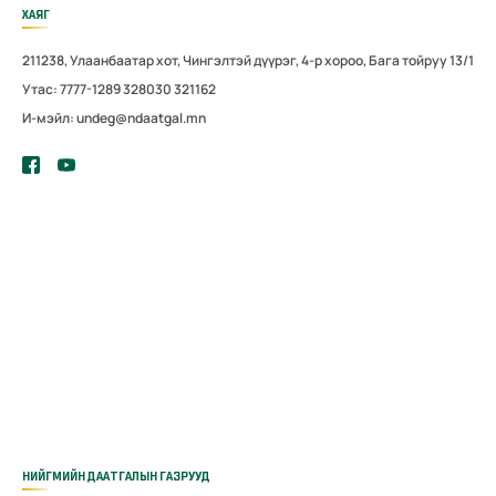
ХАЯГ
211238, Улаанбаатар хот, Чингэлтэй дүүрэг, 4-р хороо, Бага тойруу 13/1
Утас: 7777-1289 328030 321162
И-мэйл: undeg@ndaatgal.mn
НИЙГМИЙН ДААТГАЛЫН ГАЗРУУД