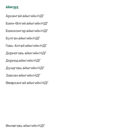
Аймгууд
Архангай аймгийн НДГ
Баян-Өлгий аймгийн НДГ
Баянхонгор аймгийн НДГ
Булган аймгийн НДГ
Говь-Алтай аймгийн НДГ
Дорноговь аймгийн НДГ
Дорнод аймгийн НДГ
Дундговь аймгийн НДГ
Завхан аймгийн НДГ
Өвөрхангай аймгийн НДГ
Өмнөговь аймгийн НДГ