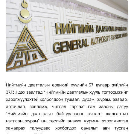
Нийгмийн даатгалын ерөнхий хуулийн 37 дугаар зүйлийн
37.13.1 дэх заалтад “Нийгмийн даатгалын хууль тогтоомжийг
хэрэгжүүлэхтэй холбогдсон тушаал, дүрэм, журам, заавар,
аргачлал, зөвлөмж, чиглэл гаргах” гэж заасны дагуу
“Нийгмийн даатгалын байгууллагын хяналт шалгалтын
нэгдсэн журам”-ын төслийг энэхүү журмын хэрэгжилтэд
хамаарах талуудаас холбогдох саналыг авч тусган