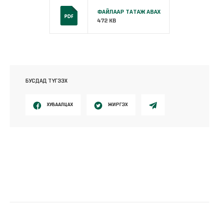
ФАЙЛААР ТАТАЖ АВАХ
472 KB
БУСДАД ТҮГЭЭХ
ХУВААЛЦАХ
ЖИРГЭХ