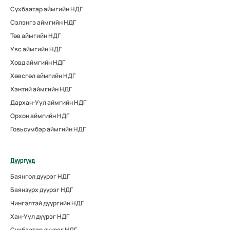
Сүхбаатар аймгийн НДГ
Сэлэнгэ аймгийн НДГ
Төв аймгийн НДГ
Увс аймгийн НДГ
Ховд аймгийн НДГ
Хөвсгөл аймгийн НДГ
Хэнтий аймгийн НДГ
Дархан-Уул аймгийн НДГ
Орхон аймгийн НДГ
Говьсүмбэр аймгийн НДГ
Дүүргүүд
Баянгол дүүрэг НДГ
Баянзүрх дүүрэг НДГ
Чингэлтэй дүүргийн НДГ
Хан-Уул дүүрэг НДГ
Сүхбаатар дүүрэг НДГ