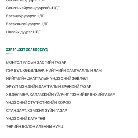
Сонгинхайрхан дүүргийн НДГ
Багануур дүүрэг НДГ
Багахангай дүүрэг НДГ
Налайх дүүрэг НДГ
ХЭРЭГЦЭЭТ ХОЛБООСУУД
МОНГОЛ УЛСЫН ЗАСГИЙН ГАЗАР
ГЭР БҮЛ, ХӨДӨЛМӨР, НИЙГМИЙН ХАМГААЛЛЫН ЯАМ
НИЙГМИЙН ДААТГАЛЫН ҮНДЭСНИЙ ЗӨВЛӨЛ
ЭРҮҮЛ МЭНДИЙН ДААТГАЛЫН ЕРӨНХИЙ ГАЗАР
ХӨДӨЛМӨР, ХАЛАМЖИЙН ҮЙЛЧИЛГЭЭНИЙ ЕРӨНХИЙ ГАЗАР
ҮНДЭСНИЙ СТАТИСТИКИЙН ХОРОО
СТАНДАРТ, ХЭМЖИЛ ЗҮЙН ГАЗАР
ҮНДЭСНИЙ ДАТА ТӨВ
ТӨРИЙН БОЛОН АЛБАНЫ НУУЦ