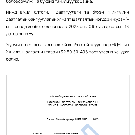
боловсруулж, Та бүхэнд танилцуулж байна.
Иймд ажил олгогч, даатгуулагч та бүхэн “Нийгмийн
даатгалын байгууллагын хяналт шалгалтын нэгдсэн журам”-
ын төсөлд холбогдох саналаа 2025 оны 06 дугаар сарын 16
дотор өгнө үү.
Журмын төсөлд санал өгөхтэй холбоотой асуудлаар НДЕГ-ын
Хяналт, шалгалтын газрын 32 80 30-406 тоот утсанд хандаж
болно.