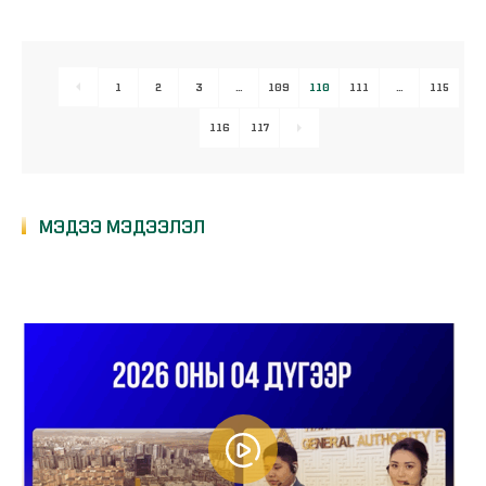
1
2
3
…
109
110
111
…
115
116
117
МЭДЭЭ МЭДЭЭЛЭЛ