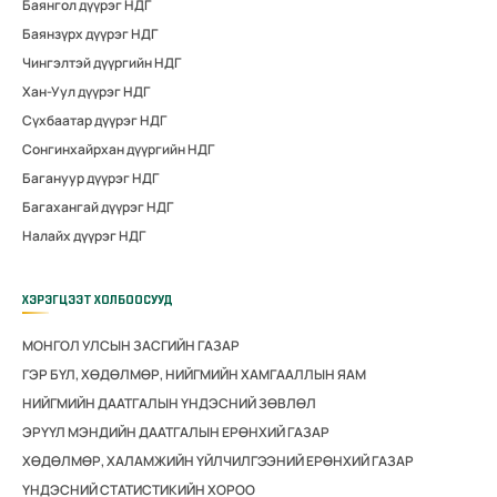
Баянгол дүүрэг НДГ
Баянзүрх дүүрэг НДГ
Чингэлтэй дүүргийн НДГ
Хан-Уул дүүрэг НДГ
Сүхбаатар дүүрэг НДГ
Сонгинхайрхан дүүргийн НДГ
Багануур дүүрэг НДГ
Багахангай дүүрэг НДГ
Налайх дүүрэг НДГ
ХЭРЭГЦЭЭТ ХОЛБООСУУД
МОНГОЛ УЛСЫН ЗАСГИЙН ГАЗАР
ГЭР БҮЛ, ХӨДӨЛМӨР, НИЙГМИЙН ХАМГААЛЛЫН ЯАМ
НИЙГМИЙН ДААТГАЛЫН ҮНДЭСНИЙ ЗӨВЛӨЛ
ЭРҮҮЛ МЭНДИЙН ДААТГАЛЫН ЕРӨНХИЙ ГАЗАР
ХӨДӨЛМӨР, ХАЛАМЖИЙН ҮЙЛЧИЛГЭЭНИЙ ЕРӨНХИЙ ГАЗАР
ҮНДЭСНИЙ СТАТИСТИКИЙН ХОРОО