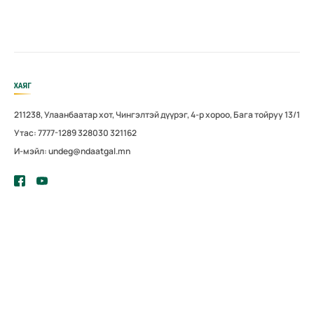
ХАЯГ
211238, Улаанбаатар хот, Чингэлтэй дүүрэг, 4-р хороо, Бага тойруу 13/1
Утас: 7777-1289 328030 321162
И-мэйл: undeg@ndaatgal.mn