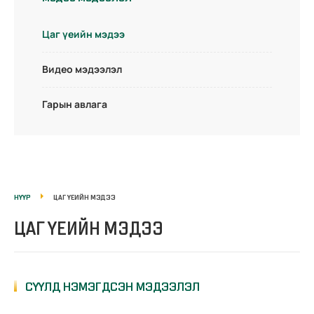
Цаг үеийн мэдээ
Видео мэдээлэл
Гарын авлага
НҮҮР
ЦАГ ҮЕИЙН МЭДЭЭ
ЦАГ ҮЕИЙН МЭДЭЭ
СҮҮЛД НЭМЭГДСЭН МЭДЭЭЛЭЛ