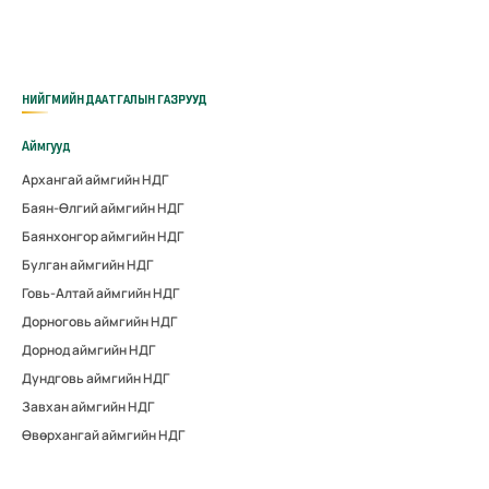
НИЙГМИЙН ДААТГАЛЫН ГАЗРУУД
Аймгууд
Архангай аймгийн НДГ
Баян-Өлгий аймгийн НДГ
Баянхонгор аймгийн НДГ
Булган аймгийн НДГ
Говь-Алтай аймгийн НДГ
Дорноговь аймгийн НДГ
Дорнод аймгийн НДГ
Дундговь аймгийн НДГ
Завхан аймгийн НДГ
Өвөрхангай аймгийн НДГ