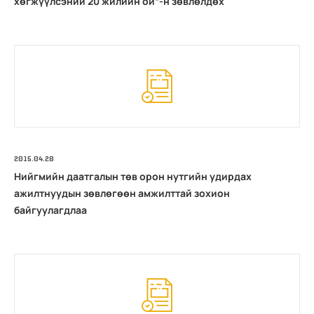
хөгжүүлсэний 20 жилийн ой”-н зөвлөлдөх
2015.04.28
Нийгмийн даатгалын төв орон нутгийн удирдах
ажилтнуудын зөвлөгөөн амжилттай зохион
байгуулагдлаа