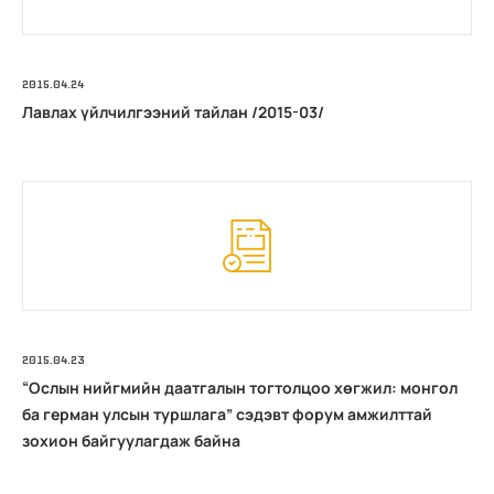
2015.04.24
Лавлах үйлчилгээний тайлан /2015-03/
2015.04.23
“Ослын нийгмийн даатгалын тогтолцоо хөгжил: монгол
ба герман улсын туршлага” сэдэвт форум амжилттай
зохион байгуулагдаж байна