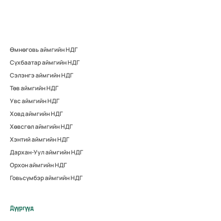
Өмнөговь аймгийн НДГ
Сүхбаатар аймгийн НДГ
Сэлэнгэ аймгийн НДГ
Төв аймгийн НДГ
Увс аймгийн НДГ
Ховд аймгийн НДГ
Хөвсгөл аймгийн НДГ
Хэнтий аймгийн НДГ
Дархан-Уул аймгийн НДГ
Орхон аймгийн НДГ
Говьсүмбэр аймгийн НДГ
Дүүргүүд