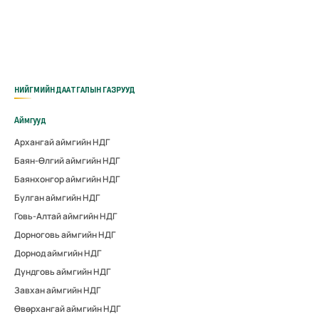
НИЙГМИЙН ДААТГАЛЫН ГАЗРУУД
Аймгууд
Архангай аймгийн НДГ
Баян-Өлгий аймгийн НДГ
Баянхонгор аймгийн НДГ
Булган аймгийн НДГ
Говь-Алтай аймгийн НДГ
Дорноговь аймгийн НДГ
Дорнод аймгийн НДГ
Дундговь аймгийн НДГ
Завхан аймгийн НДГ
Өвөрхангай аймгийн НДГ