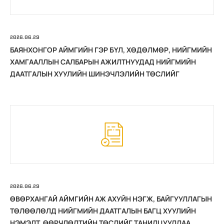
2026.06.29
БАЯНХОНГОР АЙМГИЙН ГЭР БҮЛ, ХӨДӨЛМӨР, НИЙГМИЙН
ХАМГААЛЛЫН САЛБАРЫН АЖИЛТНУУДАД НИЙГМИЙН
ДААТГАЛЫН ХУУЛИЙН ШИНЭЧЛЭЛИЙН ТӨСЛИЙГ
ТАНИЛЦУУЛЛАА
2026.06.29
ӨВӨРХАНГАЙ АЙМГИЙН АЖ АХУЙН НЭГЖ, БАЙГУУЛЛАГЫН
ТӨЛӨӨЛӨЛД НИЙГМИЙН ДААТГАЛЫН БАГЦ ХУУЛИЙН
НЭМЭЛТ, ӨӨРЧЛӨЛТИЙН ТӨСЛИЙГ ТАНИЛЦУУЛЛАА