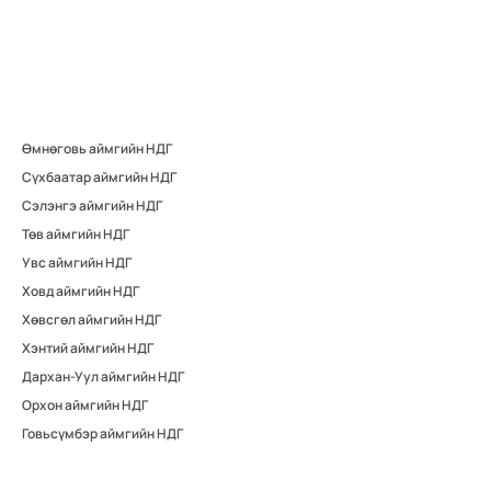
Өмнөговь аймгийн НДГ
Сүхбаатар аймгийн НДГ
Сэлэнгэ аймгийн НДГ
Төв аймгийн НДГ
Увс аймгийн НДГ
Ховд аймгийн НДГ
Хөвсгөл аймгийн НДГ
Хэнтий аймгийн НДГ
Дархан-Уул аймгийн НДГ
Орхон аймгийн НДГ
Говьсүмбэр аймгийн НДГ