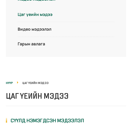
Цаг үеийн мэдээ
Видео мэдээлэл
Гарын авлага
НҮҮР
ЦАГ ҮЕИЙН МЭДЭЭ
ЦАГ ҮЕИЙН МЭДЭЭ
СҮҮЛД НЭМЭГДСЭН МЭДЭЭЛЭЛ