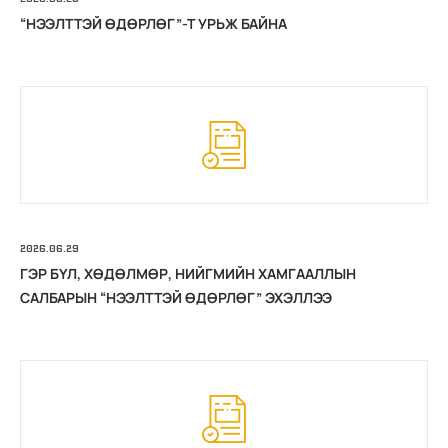
“НЭЭЛТТЭЙ ӨДӨРЛӨГ”-Т УРЬЖ БАЙНА
2026.06.29
ГЭР БҮЛ, ХӨДӨЛМӨР, НИЙГМИЙН ХАМГААЛЛЫН
САЛБАРЫН “НЭЭЛТТЭЙ ӨДӨРЛӨГ” ЭХЭЛЛЭЭ