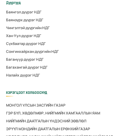
Дүүргүүд
Баянгол дүүрэг НДГ
Баянзүрх дүүрэг НДГ
Чингэлтэй дүүргийн НДГ
Хан-Уул дүүрэг НДГ
Сүхбаатар дүүрэг НДГ
Сонгинхайрхан дүүргийн НДГ
Багануур дүүрэг НДГ
Багахангай дүүрэг НДГ
Налайх дүүрэг НДГ
ХЭРЭГЦЭЭТ ХОЛБООСУУД
МОНГОЛ УЛСЫН ЗАСГИЙН ГАЗАР
ГЭР БҮЛ, ХӨДӨЛМӨР, НИЙГМИЙН ХАМГААЛЛЫН ЯАМ
НИЙГМИЙН ДААТГАЛЫН ҮНДЭСНИЙ ЗӨВЛӨЛ
ЭРҮҮЛ МЭНДИЙН ДААТГАЛЫН ЕРӨНХИЙ ГАЗАР