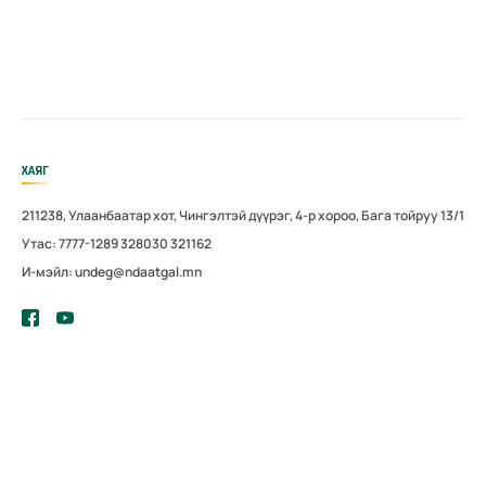
ХАЯГ
211238, Улаанбаатар хот, Чингэлтэй дүүрэг, 4-р хороо, Бага тойруу 13/1
Утас: 7777-1289 328030 321162
И-мэйл: undeg@ndaatgal.mn