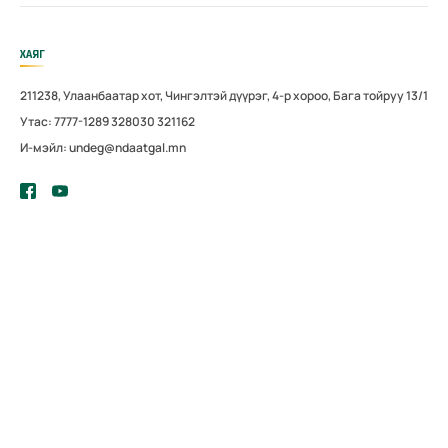
ХАЯГ
211238, Улаанбаатар хот, Чингэлтэй дүүрэг, 4-р хороо, Бага тойруу 13/1
Утас: 7777-1289 328030 321162
И-мэйл: undeg@ndaatgal.mn