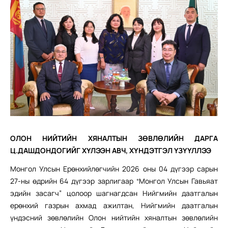
ОЛОН НИЙТИЙН ХЯНАЛТЫН ЗӨВЛӨЛИЙН ДАРГА
Ц.ДАШДОНДОГИЙГ ХҮЛЭЭН АВЧ, ХҮНДЭТГЭЛ ҮЗҮҮЛЛЭЭ
Монгол Улсын Ерөнхийлөгчийн 2026 оны 04 дүгээр сарын
27-ны өдрийн 64 дүгээр зарлигаар “Монгол Улсын Гавьяат
эдийн засагч” цолоор шагнагдсан Нийгмийн даатгалын
ерөнхий газрын ахмад ажилтан, Нийгмийн даатгалын
үндэсний зөвлөлийн Олон нийтийн хяналтын зөвлөлийн