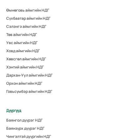
Өмнөговь аймгийн НДГ
Сүхбаатар аймгийн НДГ
Сэлэнгэ аймгийн НДГ
Төв аймгийн НДГ
Увс аймгийн НДГ
Ховд аймгийн НДГ
Хөвсгөл аймгийн НДГ
Хэнтий аймгийн НДГ
Дархан-Уул аймгийн НДГ
Орхон аймгийн НДГ
Говьсүмбэр аймгийн НДГ
Дүүргүүд
Баянгол дүүрэг НДГ
Баянзүрх дүүрэг НДГ
Чингэлтэй дүүргийн НДГ