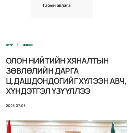
Гарын авлага
НҮҮР
МЭДЭЭ
ОЛОН НИЙТИЙН ХЯНАЛТЫН
ЗӨВЛӨЛИЙН ДАРГА
Ц.ДАШДОНДОГИЙГ ХҮЛЭЭН АВЧ,
ХҮНДЭТГЭЛ ҮЗҮҮЛЛЭЭ
2026.07.08