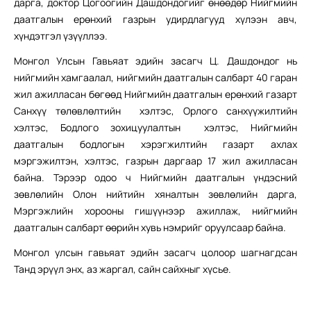
дарга, доктор Цогоогийн Дашдондогийг өнөөдөр Нийгмийн
даатгалын ерөнхий газрын удирдлагууд хүлээн авч,
хүндэтгэл үзүүллээ.
Монгол Улсын Гавьяат эдийн засагч Ц. Дашдондог нь
нийгмийн хамгаалал, нийгмийн даатгалын салбарт 40 гаран
жил ажилласан бөгөөд Нийгмийн даатгалын ерөнхий газарт
Санхүү төлөвлөлтийн хэлтэс, Орлого санхүүжилтийн
хэлтэс, Бодлого зохицуулалтын хэлтэс, Нийгмийн
даатгалын бодлогын хэрэгжилтийн газарт ахлах
мэргэжилтэн, хэлтэс, газрын даргаар 17 жил ажилласан
байна. Тэрээр одоо ч Нийгмийн даатгалын үндэсний
зөвлөлийн Олон нийтийн хяналтын зөвлөлийн дарга,
Мэргэжлийн хорооны гишүүнээр ажиллаж, нийгмийн
даатгалын салбарт өөрийн хувь нэмрийг оруулсаар байна.
Монгол улсын гавьяат эдийн засагч цолоор шагнагдсан
Танд эрүүл энх, аз жаргал, сайн сайхныг хүсье.