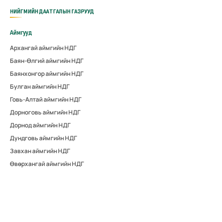
НИЙГМИЙН ДААТГАЛЫН ГАЗРУУД
Аймгууд
Архангай аймгийн НДГ
Баян-Өлгий аймгийн НДГ
Баянхонгор аймгийн НДГ
Булган аймгийн НДГ
Говь-Алтай аймгийн НДГ
Дорноговь аймгийн НДГ
Дорнод аймгийн НДГ
Дундговь аймгийн НДГ
Завхан аймгийн НДГ
Өвөрхангай аймгийн НДГ