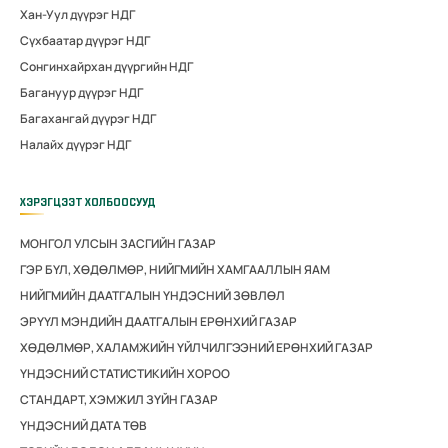
Хан-Уул дүүрэг НДГ
Сүхбаатар дүүрэг НДГ
Сонгинхайрхан дүүргийн НДГ
Багануур дүүрэг НДГ
Багахангай дүүрэг НДГ
Налайх дүүрэг НДГ
ХЭРЭГЦЭЭТ ХОЛБООСУУД
МОНГОЛ УЛСЫН ЗАСГИЙН ГАЗАР
ГЭР БҮЛ, ХӨДӨЛМӨР, НИЙГМИЙН ХАМГААЛЛЫН ЯАМ
НИЙГМИЙН ДААТГАЛЫН ҮНДЭСНИЙ ЗӨВЛӨЛ
ЭРҮҮЛ МЭНДИЙН ДААТГАЛЫН ЕРӨНХИЙ ГАЗАР
ХӨДӨЛМӨР, ХАЛАМЖИЙН ҮЙЛЧИЛГЭЭНИЙ ЕРӨНХИЙ ГАЗАР
ҮНДЭСНИЙ СТАТИСТИКИЙН ХОРОО
СТАНДАРТ, ХЭМЖИЛ ЗҮЙН ГАЗАР
ҮНДЭСНИЙ ДАТА ТӨВ