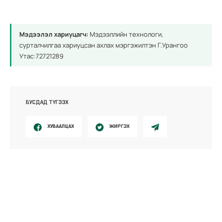
Мэдээлэл хариуцагч:
Мэдээллийн технологи,
сурталчилгаа хариуцсан ахлах мэргэжилтэн Г.Урангоо
Утас:72721289
БУСДАД ТҮГЭЭХ
ХУВААЛЦАХ
ЖИРГЭХ