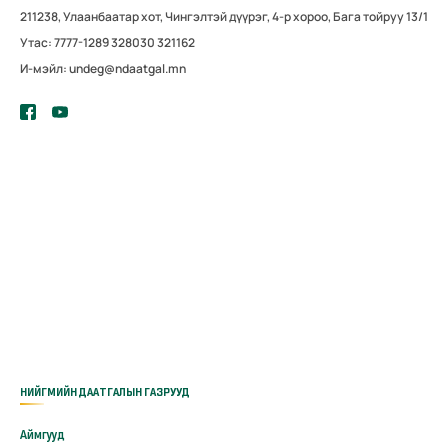
211238, Улаанбаатар хот, Чингэлтэй дүүрэг, 4-р хороо, Бага тойруу 13/1
Утас: 7777-1289 328030 321162
И-мэйл: undeg@ndaatgal.mn
НИЙГМИЙН ДААТГАЛЫН ГАЗРУУД
Аймгууд