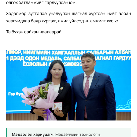
олгох батламжийг гардуулсан юм.
Хөдөлмөр зүтгэлээ үнэлүүлэн шагнал хүртсэн нийт албан
хаагчиддаа баяр хүргэж, ажил үйлсэд нь амжилт хүсье.
Та бүхэн сайхан наадаарай
Мэдээлэл хариуцагч:
Мэдээллийн технологи,