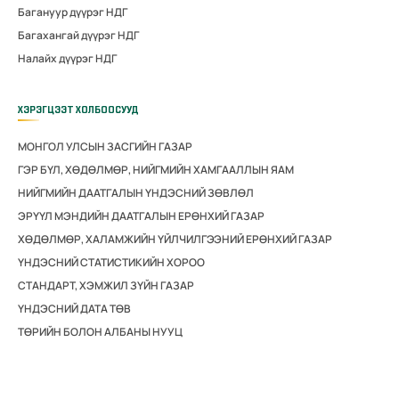
Багануур дүүрэг НДГ
Багахангай дүүрэг НДГ
Налайх дүүрэг НДГ
ХЭРЭГЦЭЭТ ХОЛБООСУУД
МОНГОЛ УЛСЫН ЗАСГИЙН ГАЗАР
ГЭР БҮЛ, ХӨДӨЛМӨР, НИЙГМИЙН ХАМГААЛЛЫН ЯАМ
НИЙГМИЙН ДААТГАЛЫН ҮНДЭСНИЙ ЗӨВЛӨЛ
ЭРҮҮЛ МЭНДИЙН ДААТГАЛЫН ЕРӨНХИЙ ГАЗАР
ХӨДӨЛМӨР, ХАЛАМЖИЙН ҮЙЛЧИЛГЭЭНИЙ ЕРӨНХИЙ ГАЗАР
ҮНДЭСНИЙ СТАТИСТИКИЙН ХОРОО
СТАНДАРТ, ХЭМЖИЛ ЗҮЙН ГАЗАР
ҮНДЭСНИЙ ДАТА ТӨВ
ТӨРИЙН БОЛОН АЛБАНЫ НУУЦ