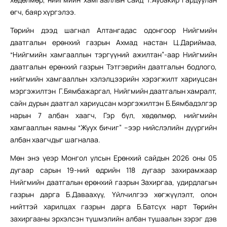
өгч, баяр хүргэлээ.
Төрийн дээд шагнал Алтангадас одонгоор Нийгмийн
даатгалын ерөнхий газрын Ахмад настан Ц.Дариймаа,
“Нийгмийн хамгааллын тэргүүний ажилтан”-аар Нийгмийн
даатгалын ерөнхий газрын Тэтгэврийн даатгалын бодлого,
нийгмийн хамгааллын хэлэлцээрийн хэрэгжилт хариуцсан
мэргэжилтэн Г.Бямбажаргал, Нийгмийн даатгалын хамралт,
сайн дурын даатгал хариуцсан мэргэжилтэн Б.Бямбадэлгэр
нарын 7 албан хаагч, Гэр бүл, хөдөлмөр, нийгмийн
хамгааллын яамны “Жуух бичиг” –ээр нийслэлийн дүүргийн
албан хаагчдыг шагналаа.
Мөн энэ үеэр Монгол улсын Ерөнхий сайдын 2026 оны 05
дугаар сарын 19-ний өдрийн 118 дугаар захирамжаар
Нийгмийн даатгалын ерөнхий газрын Захиргаа, удирдлагын
газрын дарга Б.Даваахүү, Үйлчилгээ хөгжүүлэлт, олон
нийттэй харилцах газрын дарга Б.Батсүх нарт Төрийн
захиргааны эрхэлсэн түшмэлийн албан тушаалын зэрэг дэв