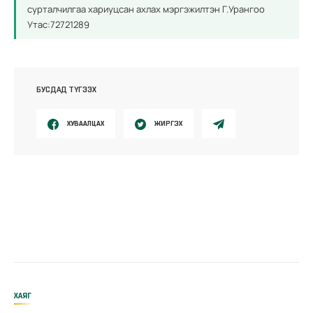
сурталчилгаа хариуцсан ахлах мэргэжилтэн Г.Урангоо
Утас:72721289
БУСДАД ТҮГЭЭХ
ХУВААЛЦАХ
ЖИРГЭХ
ХАЯГ