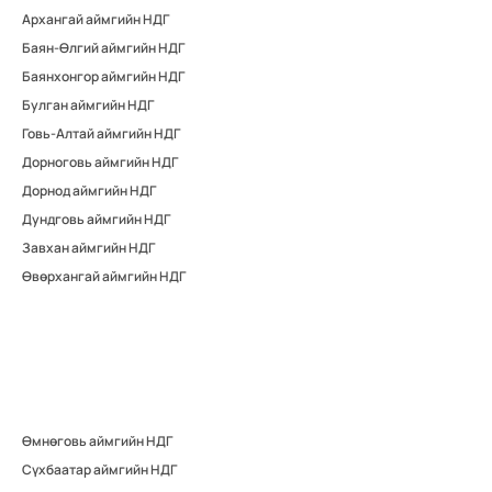
Архангай аймгийн НДГ
Баян-Өлгий аймгийн НДГ
Баянхонгор аймгийн НДГ
Булган аймгийн НДГ
Говь-Алтай аймгийн НДГ
Дорноговь аймгийн НДГ
Дорнод аймгийн НДГ
Дундговь аймгийн НДГ
Завхан аймгийн НДГ
Өвөрхангай аймгийн НДГ
Өмнөговь аймгийн НДГ
Сүхбаатар аймгийн НДГ