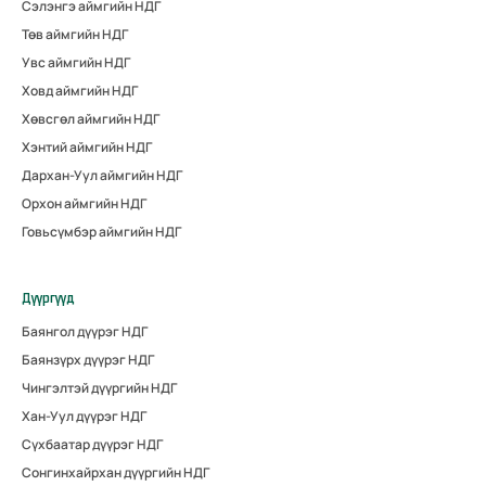
Сэлэнгэ аймгийн НДГ
Төв аймгийн НДГ
Увс аймгийн НДГ
Ховд аймгийн НДГ
Хөвсгөл аймгийн НДГ
Хэнтий аймгийн НДГ
Дархан-Уул аймгийн НДГ
Орхон аймгийн НДГ
Говьсүмбэр аймгийн НДГ
Дүүргүүд
Баянгол дүүрэг НДГ
Баянзүрх дүүрэг НДГ
Чингэлтэй дүүргийн НДГ
Хан-Уул дүүрэг НДГ
Сүхбаатар дүүрэг НДГ
Сонгинхайрхан дүүргийн НДГ