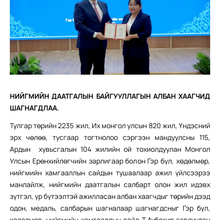
НИЙГМИЙН ДААТГАЛЫН БАЙГУУЛЛАГЫН АЛБАН ХААГЧИД
ШАГНАГДЛАА.
Тулгар төрийн 2235 жил, Их монгол улсын 820 жил, Үндэсний
эрх чөлөө, тусгаар тогтнолоо сэргээн мандуулсны 115,
Ардын хувьсгалын 104 жилийн ой тохиолдуулан Монгол
Улсын Ерөнхийлөгчийн зарлигаар болон Гэр бүл, хөдөлмөр,
нийгмийн хамгааллын сайдын тушаалаар ажил үйлсээрээ
манлайлж, нийгмийн даатгалын салбарт олон жил идэвх
зүтгэл, үр бүтээлтэй ажилласан албан хаагчдыг төрийн дээд
одон, медаль, салбарын шагналаар шагнагдсныг Гэр бүл,
хөдөлмөр, нийгмийн хамгааллын сайд Т.Аубакир гардуулан