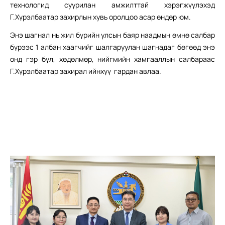
технологид суурилан амжилттай хэрэгжүүлэхэд
Г.Хүрэлбаатар захирлын хувь оролцоо асар өндөр юм.
Энэ шагнал нь жил бүрийн улсын баяр наадмын өмнө салбар
бүрээс 1 албан хаагчийг шалгаруулан шагнадаг бөгөөд энэ
онд гэр бүл, хөдөлмөр, нийгмийн хамгааллын салбараас
Г.Хүрэлбаатар захирал ийнхүү гардан авлаа.