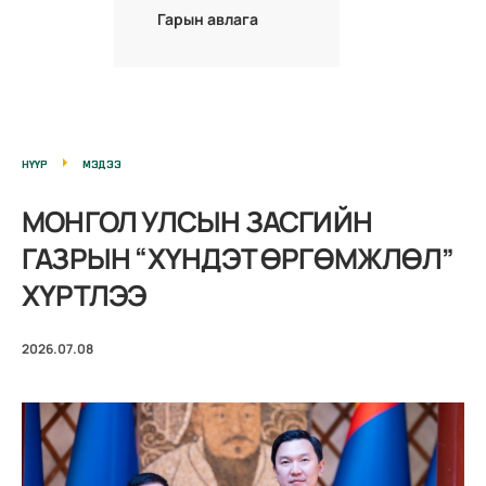
Гарын авлага
НҮҮР
МЭДЭЭ
МОНГОЛ УЛСЫН ЗАСГИЙН
ГАЗРЫН “ХҮНДЭТ ӨРГӨМЖЛӨЛ”
ХҮРТЛЭЭ
2026.07.08