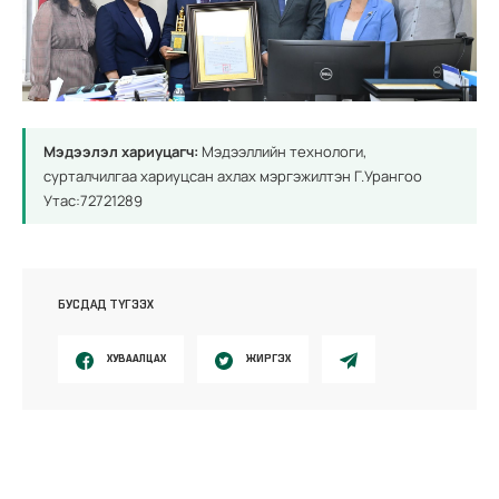
Мэдээлэл хариуцагч:
Мэдээллийн технологи,
сурталчилгаа хариуцсан ахлах мэргэжилтэн Г.Урангоо
Утас:72721289
БУСДАД ТҮГЭЭХ
ХУВААЛЦАХ
ЖИРГЭХ