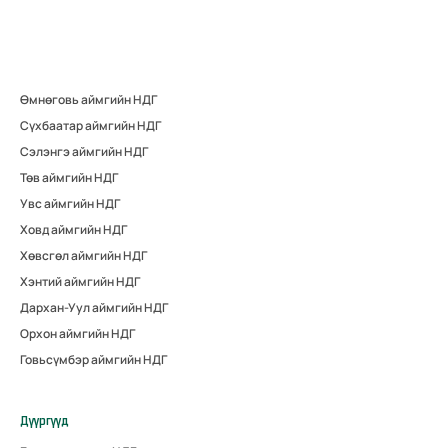
Өмнөговь аймгийн НДГ
Сүхбаатар аймгийн НДГ
Сэлэнгэ аймгийн НДГ
Төв аймгийн НДГ
Увс аймгийн НДГ
Ховд аймгийн НДГ
Хөвсгөл аймгийн НДГ
Хэнтий аймгийн НДГ
Дархан-Уул аймгийн НДГ
Орхон аймгийн НДГ
Говьсүмбэр аймгийн НДГ
Дүүргүүд