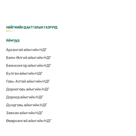
НИЙГМИЙН ДААТГАЛЫН ГАЗРУУД
Аймгууд
Архангай аймгийн НДГ
Баян-Өлгий аймгийн НДГ
Баянхонгор аймгийн НДГ
Булган аймгийн НДГ
Говь-Алтай аймгийн НДГ
Дорноговь аймгийн НДГ
Дорнод аймгийн НДГ
Дундговь аймгийн НДГ
Завхан аймгийн НДГ
Өвөрхангай аймгийн НДГ