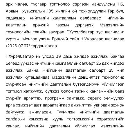
эрх чөлөө, тусгаар тогтнолоо сэргээн мандуулсны 115,
Ардын хувьсгалын 105 жилийн ой тохиолдуулан Гэр бүл,
хөдөлмөр, нийгмийн хамгааллын салбараас Нийгмийн
даатгалын ерөнхий газрын дэргэдэх Мэдээллийн
технологийн төвийн захирал Г.Хүрэлбаатар тус шагналыг
хүртэж, Монгол улсын Ерөнхий сайд Н.Учралаас шагналаа
/2026.07.07/ гардан авлаа.
Г.Хүрэлбаатар нь улсад 39 дахь жилдээ ажиллаж байгаа
бөгөөд үүнээс нийгмийн хамгааллын салбарт 25 дах жилдээ
ажиллаж байна. Нийгмийн даатгалын салбарт 25 жил
ажиллах хугацаандаа мэдээллийн дэвшилтэт технологид
суурилсан нийгмийн даатгалын бүтээгдэхүүн үйлчилгээг
тогтмол хөгжүүлж, сүлжээ болон техник хангамжийн бааз
суурийг өргөтгөх, программ хангамж, сервис хөгжүүлэх
арга хэмжээг шат дараатайгаар амжилттай удирдан зохион
байгуулж ажилласан. Түүнчлэн нийгмийн даатгалын
салбарын хэмжээнд хууль тогтоомжийн хэрэгжилтийг
хангах, нийгмийн даатгалын үйлчилгээ мэдээллийн