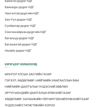
Баянгол дүүрэг НДГ
Баянзүрх дүүрэг НДГ
Чингэлтэй дүүргийн НДГ
Хан-Уул дүүрэг НДГ
Сүхбаатар дүүрэг НДГ
Сонгинхайрхан дүүргийн НДГ
Багануур дүүрэг НДГ
Багахангай дүүрэг НДГ
Налайх дүүрэг НДГ
ХЭРЭГЦЭЭТ ХОЛБООСУУД
МОНГОЛ УЛСЫН ЗАСГИЙН ГАЗАР
ГЭР БҮЛ, ХӨДӨЛМӨР, НИЙГМИЙН ХАМГААЛЛЫН ЯАМ
НИЙГМИЙН ДААТГАЛЫН ҮНДЭСНИЙ ЗӨВЛӨЛ
ЭРҮҮЛ МЭНДИЙН ДААТГАЛЫН ЕРӨНХИЙ ГАЗАР
ХӨДӨЛМӨР, ХАЛАМЖИЙН ҮЙЛЧИЛГЭЭНИЙ ЕРӨНХИЙ ГАЗАР
ҮНДЭСНИЙ СТАТИСТИКИЙН ХОРОО