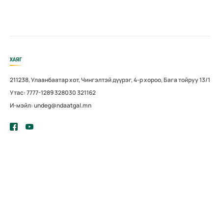
ХАЯГ
211238, Улаанбаатар хот, Чингэлтэй дүүрэг, 4-р хороо, Бага тойруу 13/1
Утас: 7777-1289 328030 321162
И-мэйл: undeg@ndaatgal.mn