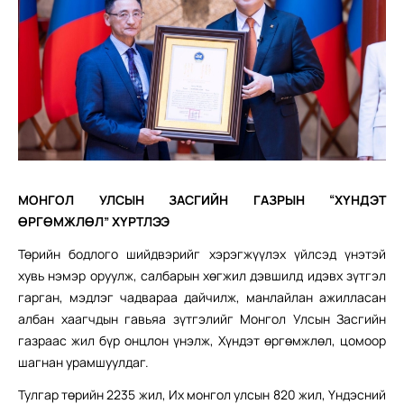
МОНГОЛ УЛСЫН ЗАСГИЙН ГАЗРЫН “ХҮНДЭТ
ӨРГӨМЖЛӨЛ” ХҮРТЛЭЭ
Төрийн бодлого шийдвэрийг хэрэгжүүлэх үйлсэд үнэтэй
хувь нэмэр оруулж, салбарын хөгжил дэвшилд идэвх зүтгэл
гарган, мэдлэг чадвараа дайчилж, манлайлан ажилласан
албан хаагчдын гавьяа зүтгэлийг Монгол Улсын Засгийн
газраас жил бүр онцлон үнэлж, Хүндэт өргөмжлөл, цомоор
шагнан урамшуулдаг.
Тулгар төрийн 2235 жил, Их монгол улсын 820 жил, Үндэсний