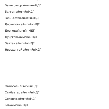
Баянхонгор аймгийн НДГ
Булган аймгийн НДГ
Говь-Алтай аймгийн НДГ
Дорноговь аймгийн НДГ
Дорнод аймгийн НДГ
Дундговь аймгийн НДГ
Завхан аймгийн НДГ
Өвөрхангай аймгийн НДГ
Өмнөговь аймгийн НДГ
Сүхбаатар аймгийн НДГ
Сэлэнгэ аймгийн НДГ
Төв аймгийн НДГ