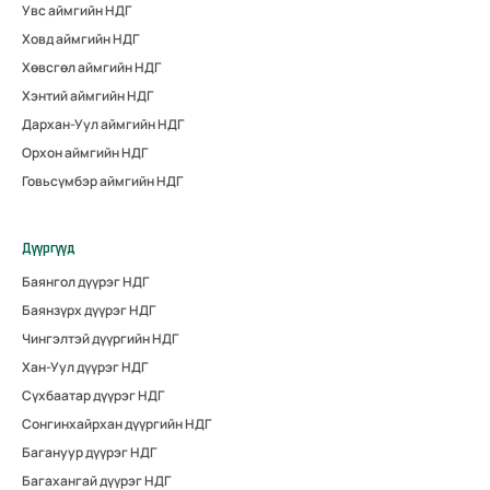
Увс аймгийн НДГ
Ховд аймгийн НДГ
Хөвсгөл аймгийн НДГ
Хэнтий аймгийн НДГ
Дархан-Уул аймгийн НДГ
Орхон аймгийн НДГ
Говьсүмбэр аймгийн НДГ
Дүүргүүд
Баянгол дүүрэг НДГ
Баянзүрх дүүрэг НДГ
Чингэлтэй дүүргийн НДГ
Хан-Уул дүүрэг НДГ
Сүхбаатар дүүрэг НДГ
Сонгинхайрхан дүүргийн НДГ
Багануур дүүрэг НДГ
Багахангай дүүрэг НДГ