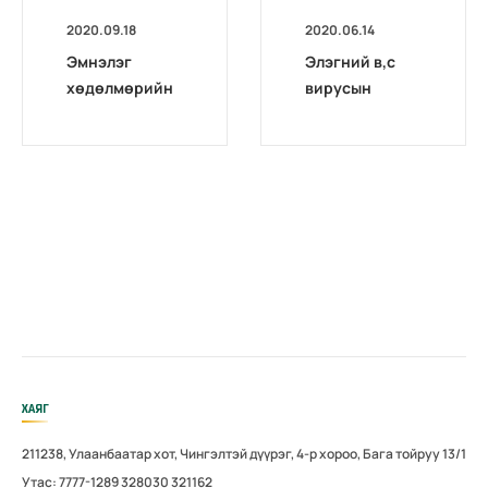
2020.09.18
2020.06.14
Эмнэлэг
Элэгний в,с
хөдөлмөрийн
вирусын
магадлах төв
оношилгоо,
комиссоос
шинжилгээний
Архангай,
талаарх НДҮЗ-
Дархан-уул,
ийн тогтоол
Хөвсгөл
аймгуудад
дахин
магадлал
зохион
байгуулав
ХАЯГ
211238, Улаанбаатар хот, Чингэлтэй дүүрэг, 4-р хороо, Бага тойруу 13/1
Утас: 7777-1289 328030 321162