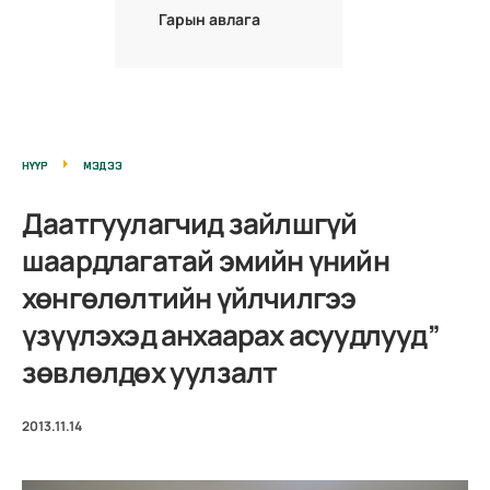
Гарын авлага
НҮҮР
МЭДЭЭ
Даатгуулагчид зайлшгүй
шаардлагатай эмийн үнийн
хөнгөлөлтийн үйлчилгээ
үзүүлэхэд анхаарах асуудлууд”
зөвлөлдөх уулзалт
2013.11.14