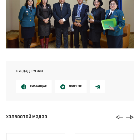
БУСДАД ТҮГЭЭХ
ХУВААЛЦАХ
ЖИРГЭХ
ХОЛБООТОЙ МЭДЭЭ