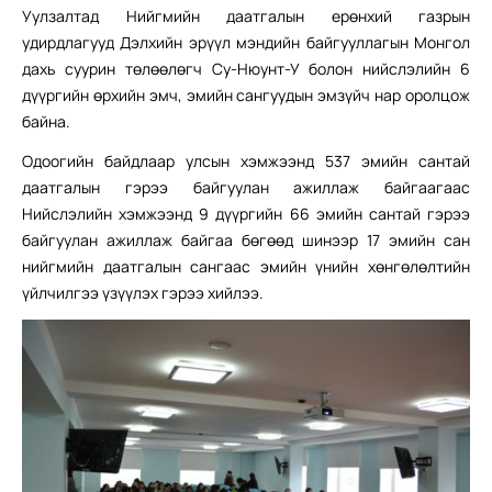
Уулзалтад Нийгмийн даатгалын ерөнхий газрын
удирдлагууд Дэлхийн эрүүл мэндийн байгууллагын Монгол
дахь суурин төлөөлөгч Су-Нюунт-У болон нийслэлийн 6
дүүргийн өрхийн эмч, эмийн сангуудын эмзүйч нар оролцож
байна.
Одоогийн байдлаар улсын хэмжээнд 537 эмийн сантай
даатгалын гэрээ байгуулан ажиллаж байгаагаас
Нийслэлийн хэмжээнд 9 дүүргийн 66 эмийн сантай гэрээ
байгуулан ажиллаж байгаа бөгөөд шинээр 17 эмийн сан
нийгмийн даатгалын сангаас эмийн үнийн хөнгөлөлтийн
үйлчилгээ үзүүлэх гэрээ хийлээ.