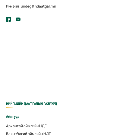
И-мэйл: undeg@ndaatgal.mn
НИЙГМИЙН ДААТГАЛЫН ГАЗРУУД
Аймгууд
Архангай аймгийн НДГ
Баян-Өлгий аймгийн НДГ