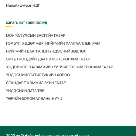
Налайх дүүрэг НДГ
ХЭРЭГЦЭЭТ ХОЛБООСУУД
МОНГОЛ УЛСЫН ЗАСГИЙН ГАЗАР
ГЭР БҮЛ, ХӨДӨЛМӨР, НИЙГМИЙН ХАМГААЛЛЫН ЯАМ
НИЙГМИЙН ДААТГАЛЫН ҮНДЭСНИЙ ЗӨВЛӨЛ
ЭРҮҮЛ МЭНДИЙН ДААТГАЛЫН ЕРӨНХИЙ ГАЗАР
ХӨДӨЛМӨР, ХАЛАМЖИЙН ҮЙЛЧИЛГЭЭНИЙ ЕРӨНХИЙ ГАЗАР
ҮНДЭСНИЙ СТАТИСТИКИЙН ХОРОО
СТАНДАРТ, ХЭМЖИЛ ЗҮЙН ГАЗАР
ҮНДЭСНИЙ ДАТА ТӨВ
ТӨРИЙН БОЛОН АЛБАНЫ НУУЦ
2020 он © Нийгмийн даатгалын ерөнхий газар.