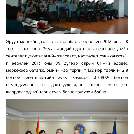
Эрүүл мэндийн даатгалын салбар зөвлөлийн 2013 оны 28
тоот тогтоолоор “Эрүүл мэндийн даатгалын сангаас үнийн
хөнгөлөлт үзүүлэх эмийн жагсаалт, нэр төрөл, хувь хэмжээ”-
г өөрчлөн 2013 оны 09 дүгээр сарын 01-ний өдрөөс
мөрдөхөөр баталж, эмийн нэр төрлийг 132 нэр төрлийн 218
болгож, хөнгөлөлтийн хувь, хэмжээг 30-80% болгон
нэмэгдүүлсэн нь даатгуулагчдын эрэлт, хэрэгцээ,
шаардлагад нийцсэн алхам болно гэж үзэж байна.