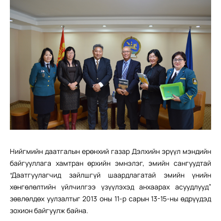
Нийгмийн даатгалын ерөнхий газар Дэлхийн эрүүл мэндийн
байгууллага хамтран өрхийн эмнэлэг, эмийн сангуудтай
“Даатгуулагчид зайлшгүй шаардлагатай эмийн үнийн
хөнгөлөлтийн үйлчилгээ үзүүлэхэд анхаарах асуудлууд”
зөвлөлдөх уулзалтыг 2013 оны 11-р сарын 13-15-ны өдрүүдэд
зохион байгуулж байна.