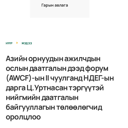
Гарын авлага
НҮҮР
МЭДЭЭ
Азийн орнуудын ажилчдын
ослын даатгалын дээд форум
(AWCF)-ын II чуулганд НДЕГ-ын
дарга Ц.Уртнасан тэргүүтэй
нийгмийн даатгалын
байгууллагын төлөөлөгчид
оролцлоо