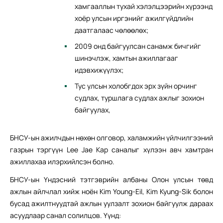
хамгааллын тухай хэлэлцээрийн хүрээнд
хоёр улсын иргэнийг ажилгүйдлийн
даатгалаас чөлөөлөх;
2009 онд байгуулсан санамж бичгийг
шинэчлэж, хамтын ажиллагааг
идэвхижүүлэх;
Тус улсын холобгдох эрх зүйн орчинг
судлах, туршлага судлах ажлыг зохион
байгуулах,
БНСУ-ын ажилчдын нөхөн олговор, халамжийн үйлчилгээний
газрын тэргүүн Lee Jae Kap саналыг хүлээн авч хамтран
ажиллахаа илэрхийлсэн болно.
БНСУ-ын Үндэсний тэтгэврийн албаны Олон улсын төвд
ажлын айлчлал хийж ноён Kim Young-Eil, Kim Kyung-Sik болон
бусад ажилтнуудтай ажлын уулзалт зохион байгуулж дараах
асуудлаар санал солилцов. Үүнд: