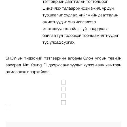
тэтгэврийн даатгалын тогтолцоог
шинэчлэх талаар хийсэн ажил, үр дүн,
туршлагыг судлах, нийгмийн даатгалын
ажилтнуудыг энэ чиглэлээр
мэргэшүүлэх зайлшгүй шаардлага
байгаа тул тодорхой тооны ажилтнуудыг
тус улсад сургах.
БНСУ-ын Үндэсний тэтгэврийн албаны Олон улсын төвийн
захирал Kim Young-Eil дээрх саналуудыг хүлээн авч хамтран
ажиллахаа илэрхийлэв.