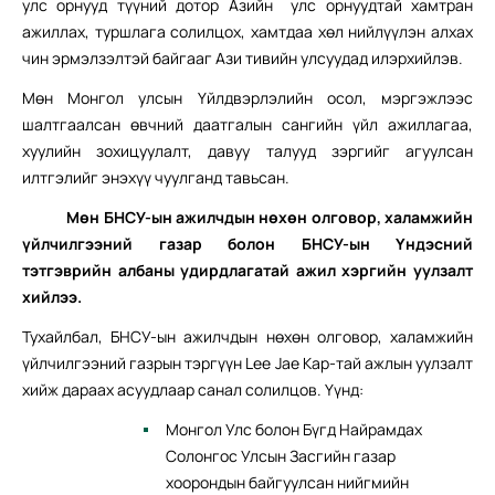
улс орнууд түүний дотор Азийн улс орнуудтай хамтран
ажиллах, туршлага солилцох, хамтдаа хөл нийлүүлэн алхах
чин эрмэлзэлтэй байгааг Ази тивийн улсуудад илэрхийлэв.
Мөн Монгол улсын Үйлдвэрлэлийн осол, мэргэжлээс
шалтгаалсан өвчний даатгалын сангийн үйл ажиллагаа,
хуулийн зохицуулалт, давуу талууд зэргийг агуулсан
илтгэлийг энэхүү чуулганд тавьсан.
Мөн БНСУ-ын ажилчдын нөхөн олговор, халамжийн
үйлчилгээний газар болон БНСУ-ын Үндэсний
тэтгэврийн албаны удирдлагатай ажил хэргийн уулзалт
хийлээ.
Тухайлбал, БНСУ-ын ажилчдын нөхөн олговор, халамжийн
үйлчилгээний газрын тэргүүн Lee Jae Kap-тай ажлын уулзалт
хийж дараах асуудлаар санал солилцов. Үүнд:
Монгол Улс болон Бүгд Найрамдах
Солонгос Улсын Засгийн газар
хоорондын байгуулсан нийгмийн