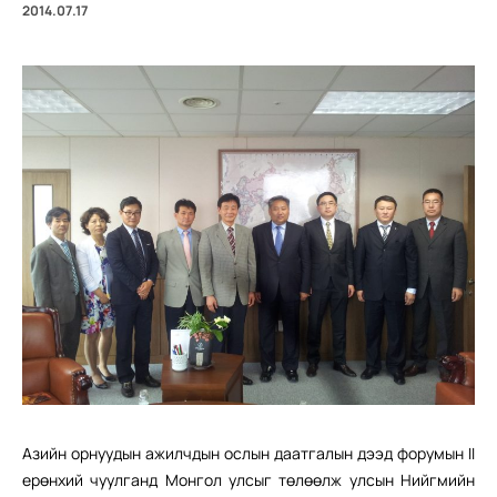
2014.07.17
Азийн орнуудын ажилчдын ослын даатгалын дээд форумын II
ерөнхий чуулганд Монгол улсыг төлөөлж улсын Нийгмийн