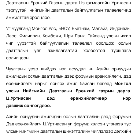
Даатгалын Ерөнхий Газрын дарга Цэцэгмаагийн Уртнасан
тэргүүтэй нийгмийн даатгалын байгууллагын төлөөлөгчид
амжилттай оролцлоо.
Уг чуулганд Монгол Улс, БНСУ, Вьетнам, Малайз, Индонези,
Лаос, Филиппин, Комбожи, Шри Ланк, Тайланд улсын ижил
чиг үүрэгтэй байгууллагын төлөөлөл оролцож ослын
даатгалын үйл ажиллагаатай холбоотой туршлага
солилцсон.
Чуулганы үеэр шийдэх нэг асуудал нь Азийн орнуудын
ажилчдын ослын даатгалын дээд форумын ерөнхийлөгч, дэд
ерөнхийлөгч нарыг сонгох ажил байсан бөгөөд
Монгол
улс
ын
Нийгмийн Даатгалын Ерөнхий газрын дарга
Ц
.
Уртнасан
дэд ерөнхийлөгчөөр нэр
дэвшиж
сонгогдлоо
.
Азийн орнуудын ажилчдын ослын даатгалын дээд форумын
Дэд ерөнхийлөгч Ц.Уртнасан уг форумд хэлсэн үгэндээ тус
улсын нийгмийн даатгалын шинэтгэлийн чиглэлээр дэлхийн