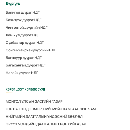
Дүүргүүд
Баянгол дүүрэг НДГ
Баянзүрх дүүрэг НДГ
Чингэлтэй дүүргийн НДГ
Хан-Уул дүүрэг НДГ
Сүхбаатар дүүрэг НДГ
Сонгинхайрхан дүүргийн НДГ
Багануур дүүрэг НДГ
Багахангай дүүрэг НДГ
Налайх дүүрэг НДГ
ХЭРЭГЦЭЭТ ХОЛБООСУУД
МОНГОЛ УЛСЫН ЗАСГИЙН ГАЗАР
ГЭР БҮЛ, ХӨДӨЛМӨР, НИЙГМИЙН ХАМГААЛЛЫН ЯАМ
НИЙГМИЙН ДААТГАЛЫН ҮНДЭСНИЙ ЗӨВЛӨЛ
ЭРҮҮЛ МЭНДИЙН ДААТГАЛЫН ЕРӨНХИЙ ГАЗАР