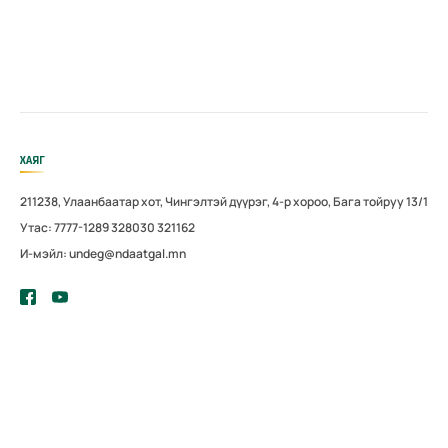
технологийн
удирдлагуудта
й уулзалт
зохион
байгууллаа
ХАЯГ
211238, Улаанбаатар хот, Чингэлтэй дүүрэг, 4-р хороо, Бага тойруу 13/1
Утас: 7777-1289 328030 321162
И-мэйл: undeg@ndaatgal.mn