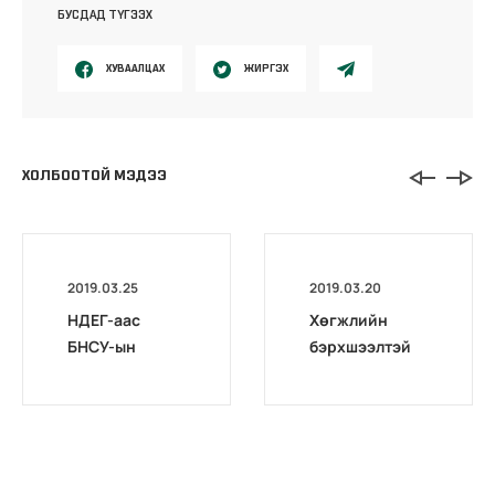
БУСДАД ТҮГЭЭХ
ХУВААЛЦАХ
ЖИРГЭХ
ХОЛБООТОЙ МЭДЭЭ
2019.03.25
2019.03.20
НДЕГ-аас
Хөгжлийн
БНСУ-ын
бэрхшээлтэй
үндэсний
иргэдтэй
тэтгэврийн
уулзалт
үйлчилгээний
зохион
албаны
байгуулав
мэдээллийн