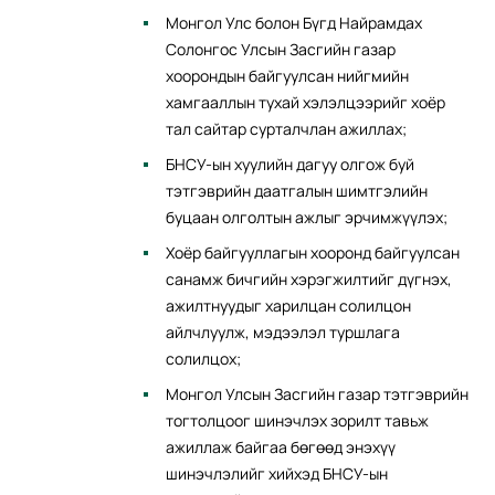
Монгол Улс болон Бүгд Найрамдах
Солонгос Улсын Засгийн газар
хоорондын байгуулсан нийгмийн
хамгааллын тухай хэлэлцээрийг хоёр
тал сайтар сурталчлан ажиллах;
БНСУ-ын хуулийн дагуу олгож буй
тэтгэврийн даатгалын шимтгэлийн
буцаан олголтын ажлыг эрчимжүүлэх;
Хоёр байгууллагын хооронд байгуулсан
санамж бичгийн хэрэгжилтийг дүгнэх,
ажилтнуудыг харилцан солилцон
айлчлуулж, мэдээлэл туршлага
солилцох;
Монгол Улсын Засгийн газар тэтгэврийн
тогтолцоог шинэчлэх зорилт тавьж
ажиллаж байгаа бөгөөд энэхүү
шинэчлэлийг хийхэд БНСУ-ын