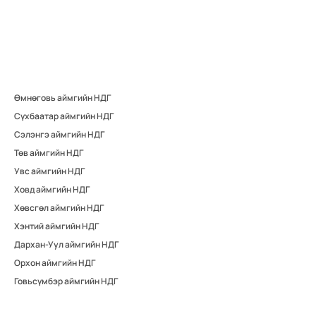
Өмнөговь аймгийн НДГ
Сүхбаатар аймгийн НДГ
Сэлэнгэ аймгийн НДГ
Төв аймгийн НДГ
Увс аймгийн НДГ
Ховд аймгийн НДГ
Хөвсгөл аймгийн НДГ
Хэнтий аймгийн НДГ
Дархан-Уул аймгийн НДГ
Орхон аймгийн НДГ
Говьсүмбэр аймгийн НДГ