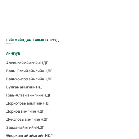
НИЙГМИЙН ДААТГАЛЫН ГАЗРУУД
Аймгууд
Архангай аймгийн НДГ
Баян-Өлгий аймгийн НДГ
Баянхонгор аймгийн НДГ
Булган аймгийн НДГ
Говь-Алтай аймгийн НДГ
Дорноговь аймгийн НДГ
Дорнод аймгийн НДГ
Дундговь аймгийн НДГ
Завхан аймгийн НДГ
Өвөрхангай аймгийн НДГ