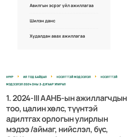
Авилгын эсрэг үйл ажиллагаа
Шилэн данс
Худалдан авах ажиллагаа
НҮҮР
ИЛ ТОД БАЙДАЛ
НЭЭЛТТЭЙ МЭДЭЭЛЭЛ
НЭЭЛТТЭЙ
МЭДЭЭЛЭЛ 2024 ОНЫ 3-ДУГААР УЛИРАЛ
1. 2024-III ААНБ-ын ажиллагчдын
тоо, цалин хөлс, түүнтэй
адилтгах орлогын улирлын
мэдээ /аймаг, нийслэл, бүс,