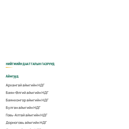
НИЙГМИЙН ДААТГАЛЫН ГАЗРУУД
Аймгууд
Архангай аймгийн НДГ
Баян-Өлгий аймгийн НДГ
Баянхонгор аймгийн НДГ
Булган аймгийн НДГ
Говь-Алтай аймгийн НДГ
Дорноговь аймгийн НДГ