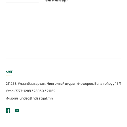
ХАЯГ
211238, Улаанбаатар хот, Чингэлтэй дүүрэг, 4-р хороо, Бага тойруу 13/1
Утас: 7777-1289 328030 321162
И-мэйл: undeg@ndaatgal.mn