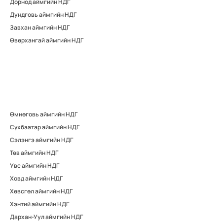
Дорнод аймгийн НДГ
Дундговь аймгийн НДГ
Завхан аймгийн НДГ
Өвөрхангай аймгийн НДГ
Өмнөговь аймгийн НДГ
Сүхбаатар аймгийн НДГ
Сэлэнгэ аймгийн НДГ
Төв аймгийн НДГ
Увс аймгийн НДГ
Ховд аймгийн НДГ
Хөвсгөл аймгийн НДГ
Хэнтий аймгийн НДГ
Дархан-Уул аймгийн НДГ