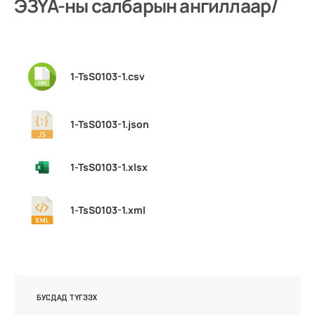
ЭЗҮА-ны салбарын ангиллаар/
1-TsS0103-1.csv
1-TsS0103-1.json
1-TsS0103-1.xlsx
1-TsS0103-1.xml
БУСДАД ТҮГЭЭХ