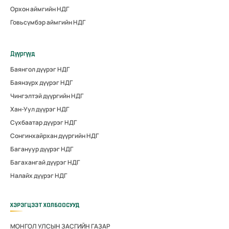
Орхон аймгийн НДГ
Говьсүмбэр аймгийн НДГ
Дүүргүүд
Баянгол дүүрэг НДГ
Баянзүрх дүүрэг НДГ
Чингэлтэй дүүргийн НДГ
Хан-Уул дүүрэг НДГ
Сүхбаатар дүүрэг НДГ
Сонгинхайрхан дүүргийн НДГ
Багануур дүүрэг НДГ
Багахангай дүүрэг НДГ
Налайх дүүрэг НДГ
ХЭРЭГЦЭЭТ ХОЛБООСУУД
МОНГОЛ УЛСЫН ЗАСГИЙН ГАЗАР