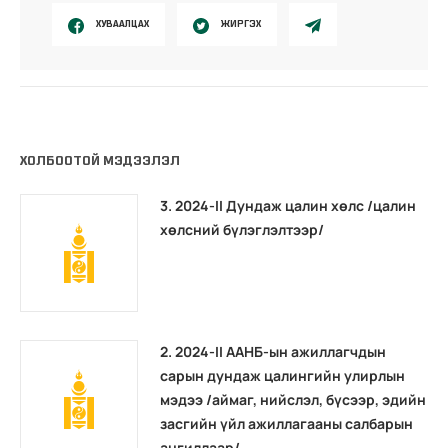
ХУВААЛЦАХ
ЖИРГЭХ
ХОЛБООТОЙ МЭДЭЭЛЭЛ
3. 2024-II Дундаж цалин хөлс /цалин
хөлсний бүлэглэлтээр/
2. 2024-II ААНБ-ын ажиллагчдын
сарын дундаж цалингийн улирлын
мэдээ /аймаг, нийслэл, бүсээр, эдийн
засгийн үйл ажиллагааны салбарын
ангиллаар/