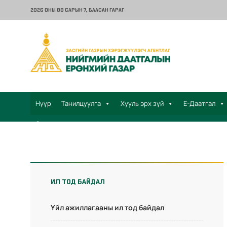
2026 ОНЫ 08 САРЫН 7
, БААСАН ГАРАГ
Нүүр
Танилцуулга
Хууль эрх зүй
Е-Даатгал
Санал хүсэлт
ИЛ ТОД БАЙДАЛ
Үйл ажиллагааны ил тод байдал