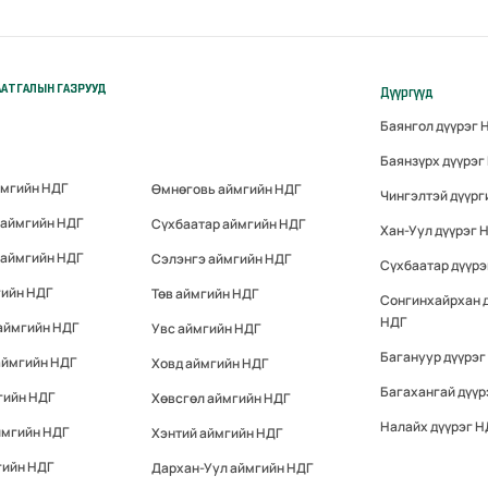
АТГАЛЫН ГАЗРУУД
Дүүргүүд
Баянгол дүүрэг 
Баянзүрх дүүрэг
ймгийн НДГ
Өмнөговь аймгийн НДГ
Чингэлтэй дүүрг
 аймгийн НДГ
Сүхбаатар аймгийн НДГ
Хан-Уул дүүрэг 
 аймгийн НДГ
Сэлэнгэ аймгийн НДГ
Сүхбаатар дүүрэ
гийн НДГ
Төв аймгийн НДГ
Сонгинхайрхан 
НДГ
аймгийн НДГ
Увс аймгийн НДГ
Багануур дүүрэг
аймгийн НДГ
Ховд аймгийн НДГ
Багахангай дүүр
гийн НДГ
Хөвсгөл аймгийн НДГ
Налайх дүүрэг Н
ймгийн НДГ
Хэнтий аймгийн НДГ
гийн НДГ
Дархан-Уул аймгийн НДГ