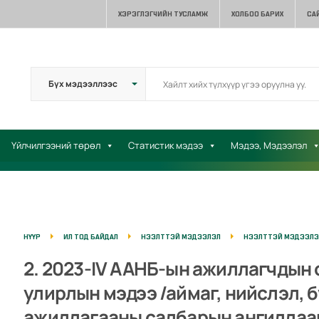
ХЭРЭГЛЭГЧИЙН ТУСЛАМЖ
ХОЛБОО БАРИХ
СА
Үйлчилгээний төрөл
Статистик мэдээ
Мэдээ, Мэдээлэл
НҮҮР
ИЛ ТОД БАЙДАЛ
НЭЭЛТТЭЙ МЭДЭЭЛЭЛ
НЭЭЛТТЭЙ МЭДЭЭЛЭЛ
2. 2023-IV ААНБ-ын ажиллагчдын
улирлын мэдээ /аймаг, нийслэл, б
ажиллагааны салбарын ангиллаа