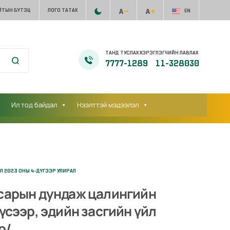
ЙТЫН БҮТЭЦ
ЛОГО ТАТАХ
EN
ТАНД ТУСЛАХ ХЭРЭГЛЭГЧИЙН ЛАВЛАХ
7777-1289
11-328030
Ил тод байдал
Нээлттэй мэдээлэл
 2023 ОНЫ 4-ДҮГЭЭР УЛИРАЛ
 сарын дундаж цалингийн
үсээр, эдийн засгийн үйл
р/