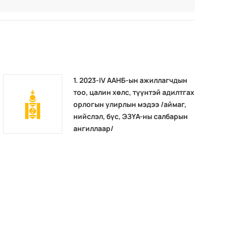
1. 2023-IV ААНБ-ын ажиллагчдын
тоо, цалин хөлс, түүнтэй адилтгах
орлогын улирлын мэдээ /аймаг,
нийслэл, бүс, ЭЗҮА-ны салбарын
ангиллаар/