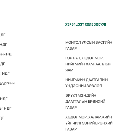
ХЭРЭГЦЭЭТ ХОЛБООСУУД
НДГ
МОНГОЛ УЛСЫН ЗАСГИЙН
 НДГ
ГАЗАР
ийн НДГ
ГЭР БҮЛ, ХӨДӨЛМӨР,
НДГ
НИЙГМИЙН ХАМГААЛЛЫН
ЯАМ
г НДГ
НИЙГМИЙН ДААТГАЛЫН
дүүргийн
ҮНДЭСНИЙ ЗӨВЛӨЛ
ЭРҮҮЛ МЭНДИЙН
 НДГ
ДААТГАЛЫН ЕРӨНХИЙ
ГАЗАР
эг НДГ
ХӨДӨЛМӨР, ХАЛАМЖИЙН
ДГ
ҮЙЛЧИЛГЭЭНИЙ ЕРӨНХИЙ
ГАЗАР