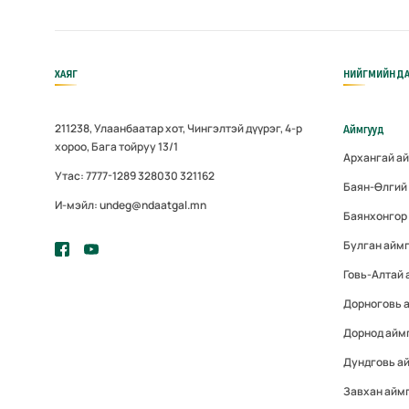
ХАЯГ
НИЙГМИЙН ДА
211238, Улаанбаатар хот, Чингэлтэй дүүрэг, 4-р
Аймгууд
хороо, Бага тойруу 13/1
Архангай а
Утас: 7777-1289 328030 321162
Баян-Өлгий
И-мэйл: undeg@ndaatgal.mn
Баянхонгор
Булган айм
Говь-Алтай 
Дорноговь 
Дорнод айм
Дундговь а
Завхан айм