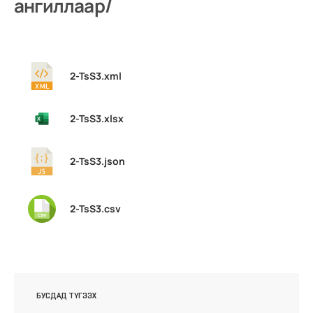
ангиллаар/
2-TsS3.xml
2-TsS3.xlsx
2-TsS3.json
2-TsS3.csv
БУСДАД ТҮГЭЭХ