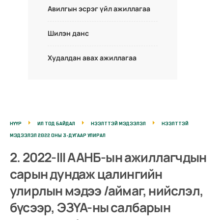
Авилгын эсрэг үйл ажиллагаа
Шилэн данс
Худалдан авах ажиллагаа
НҮҮР
ИЛ ТОД БАЙДАЛ
НЭЭЛТТЭЙ МЭДЭЭЛЭЛ
НЭЭЛТТЭЙ
МЭДЭЭЛЭЛ 2022 ОНЫ 3-ДУГААР УЛИРАЛ
2. 2022-III ААНБ-ын ажиллагчдын
сарын дундаж цалингийн
улирлын мэдээ /аймаг, нийслэл,
бүсээр, ЭЗҮА-ны салбарын