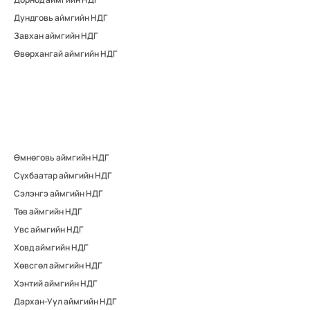
Дундговь аймгийн НДГ
Завхан аймгийн НДГ
Өвөрхангай аймгийн НДГ
Өмнөговь аймгийн НДГ
Сүхбаатар аймгийн НДГ
Сэлэнгэ аймгийн НДГ
Төв аймгийн НДГ
Увс аймгийн НДГ
Ховд аймгийн НДГ
Хөвсгөл аймгийн НДГ
Хэнтий аймгийн НДГ
Дархан-Уул аймгийн НДГ