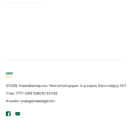
ХАЯГ
211238, Улаанбаатар хот, Чингэлтэй дүүрэг, 4-р хороо, Бага тойруу 13/1
Утас: 7777-1289 328030 321162
И-мэйл: undeg@ndaatgal.mn