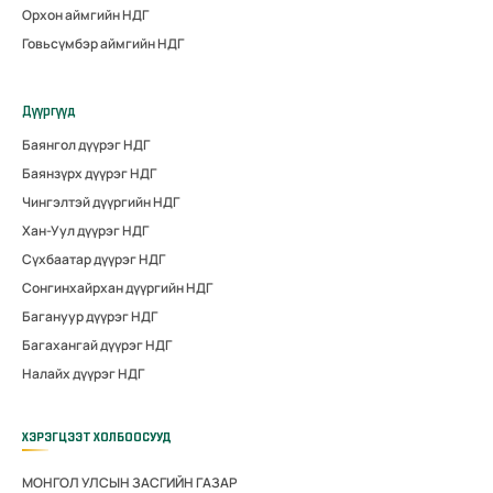
Орхон аймгийн НДГ
Говьсүмбэр аймгийн НДГ
Дүүргүүд
Баянгол дүүрэг НДГ
Баянзүрх дүүрэг НДГ
Чингэлтэй дүүргийн НДГ
Хан-Уул дүүрэг НДГ
Сүхбаатар дүүрэг НДГ
Сонгинхайрхан дүүргийн НДГ
Багануур дүүрэг НДГ
Багахангай дүүрэг НДГ
Налайх дүүрэг НДГ
ХЭРЭГЦЭЭТ ХОЛБООСУУД
МОНГОЛ УЛСЫН ЗАСГИЙН ГАЗАР