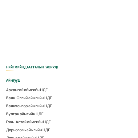
НИЙГМИЙН ДААТГАЛЫН ГАЗРУУД
Аймгууд
Архангай аймгийн НДГ
Баян-Өлгий аймгийн НДГ
Баянхонгор аймгийн НДГ
Булган аймгийн НДГ
Говь-Алтай аймгийн НДГ
Дорноговь аймгийн НДГ
Дорнод аймгийн НДГ