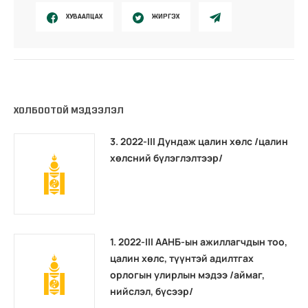
ХУВААЛЦАХ
ЖИРГЭХ
ХОЛБООТОЙ МЭДЭЭЛЭЛ
3. 2022-III Дундаж цалин хөлс /цалин
хөлсний бүлэглэлтээр/
1. 2022-III ААНБ-ын ажиллагчдын тоо,
цалин хөлс, түүнтэй адилтгах
орлогын улирлын мэдээ /аймаг,
нийслэл, бүсээр/