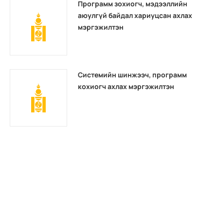
Программ зохиогч, мэдээллийн
аюулгүй байдал хариуцсан ахлах
мэргэжилтэн
Системийн шинжээч, программ
кохиогч ахлах мэргэжилтэн