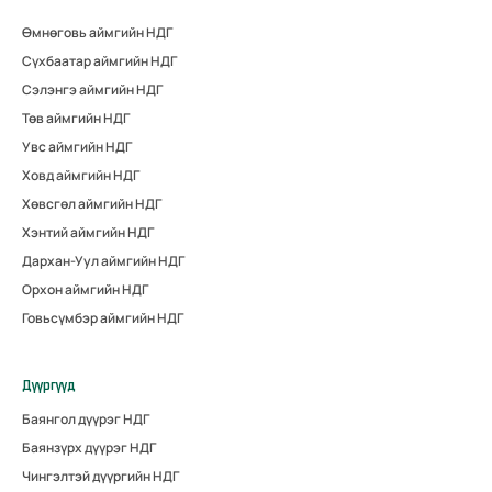
Өмнөговь аймгийн НДГ
Сүхбаатар аймгийн НДГ
Сэлэнгэ аймгийн НДГ
Төв аймгийн НДГ
Увс аймгийн НДГ
Ховд аймгийн НДГ
Хөвсгөл аймгийн НДГ
Хэнтий аймгийн НДГ
Дархан-Уул аймгийн НДГ
Орхон аймгийн НДГ
Говьсүмбэр аймгийн НДГ
Дүүргүүд
Баянгол дүүрэг НДГ
Баянзүрх дүүрэг НДГ
Чингэлтэй дүүргийн НДГ