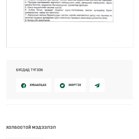
БУСДАД ТҮГЭЭХ
ХУВААЛЦАХ
ЖИРГЭХ
ХОЛБООТОЙ МЭДЭЭЛЭЛ