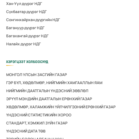
Хан-Уул дүүрэг НДГ
Сүхбаатар дүүрэг НДГ
Сонгинхайрхан дүүргийн НДГ
Багануур дүүрэг НДГ
Багахангай дүүрэг НДГ
Налайх дүүрэг НДГ
ХЭРЭГЦЭЭТ ХОЛБООСУУД
МОНГОЛ УЛСЫН ЗАСГИЙН ГАЗАР
ГЭР БҮЛ, ХӨДӨЛМӨР, НИЙГМИЙН ХАМГААЛЛЫН ЯАМ
НИЙГМИЙН ДААТГАЛЫН ҮНДЭСНИЙ ЗӨВЛӨЛ
ЭРҮҮЛ МЭНДИЙН ДААТГАЛЫН ЕРӨНХИЙ ГАЗАР
ХӨДӨЛМӨР, ХАЛАМЖИЙН ҮЙЛЧИЛГЭЭНИЙ ЕРӨНХИЙ ГАЗАР
ҮНДЭСНИЙ СТАТИСТИКИЙН ХОРОО
СТАНДАРТ, ХЭМЖИЛ ЗҮЙН ГАЗАР
ҮНДЭСНИЙ ДАТА ТӨВ