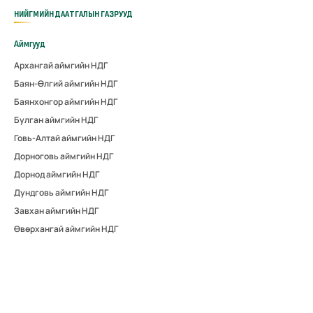
НИЙГМИЙН ДААТГАЛЫН ГАЗРУУД
Аймгууд
Архангай аймгийн НДГ
Баян-Өлгий аймгийн НДГ
Баянхонгор аймгийн НДГ
Булган аймгийн НДГ
Говь-Алтай аймгийн НДГ
Дорноговь аймгийн НДГ
Дорнод аймгийн НДГ
Дундговь аймгийн НДГ
Завхан аймгийн НДГ
Өвөрхангай аймгийн НДГ