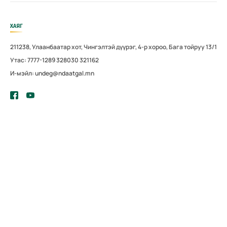
ХАЯГ
211238, Улаанбаатар хот, Чингэлтэй дүүрэг, 4-р хороо, Бага тойруу 13/1
Утас: 7777-1289 328030 321162
И-мэйл: undeg@ndaatgal.mn