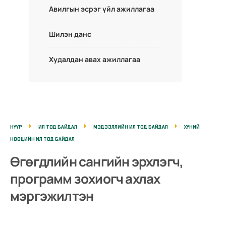
Авилгын эсрэг үйл ажиллагаа
Шилэн данс
Худалдан авах ажиллагаа
НҮҮР
ИЛ ТОД БАЙДАЛ
МЭДЭЭЛЛИЙН ИЛ ТОД БАЙДАЛ
ХҮНИЙ
НӨӨЦИЙН ИЛ ТОД БАЙДАЛ
Өгөгдлийн сангийн эрхлэгч,
программ зохиогч ахлах
мэргэжилтэн