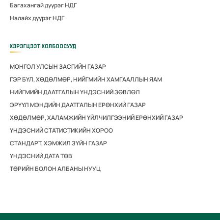
Багахангай дүүрэг НДГ
Налайх дүүрэг НДГ
ХЭРЭГЦЭЭТ ХОЛБООСУУД
МОНГОЛ УЛСЫН ЗАСГИЙН ГАЗАР
ГЭР БҮЛ, ХӨДӨЛМӨР, НИЙГМИЙН ХАМГААЛЛЫН ЯАМ
НИЙГМИЙН ДААТГАЛЫН ҮНДЭСНИЙ ЗӨВЛӨЛ
ЭРҮҮЛ МЭНДИЙН ДААТГАЛЫН ЕРӨНХИЙ ГАЗАР
ХӨДӨЛМӨР, ХАЛАМЖИЙН ҮЙЛЧИЛГЭЭНИЙ ЕРӨНХИЙ ГАЗАР
ҮНДЭСНИЙ СТАТИСТИКИЙН ХОРОО
СТАНДАРТ, ХЭМЖИЛ ЗҮЙН ГАЗАР
ҮНДЭСНИЙ ДАТА ТӨВ
ТӨРИЙН БОЛОН АЛБАНЫ НУУЦ