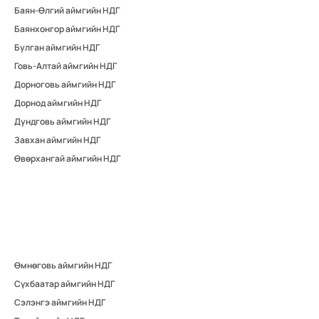
Баян-Өлгий аймгийн НДГ
Баянхонгор аймгийн НДГ
Булган аймгийн НДГ
Говь-Алтай аймгийн НДГ
Дорноговь аймгийн НДГ
Дорнод аймгийн НДГ
Дундговь аймгийн НДГ
Завхан аймгийн НДГ
Өвөрхангай аймгийн НДГ
Өмнөговь аймгийн НДГ
Сүхбаатар аймгийн НДГ
Сэлэнгэ аймгийн НДГ