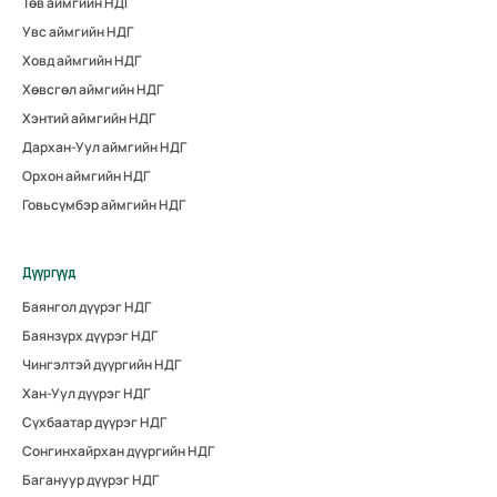
Төв аймгийн НДГ
Увс аймгийн НДГ
Ховд аймгийн НДГ
Хөвсгөл аймгийн НДГ
Хэнтий аймгийн НДГ
Дархан-Уул аймгийн НДГ
Орхон аймгийн НДГ
Говьсүмбэр аймгийн НДГ
Дүүргүүд
Баянгол дүүрэг НДГ
Баянзүрх дүүрэг НДГ
Чингэлтэй дүүргийн НДГ
Хан-Уул дүүрэг НДГ
Сүхбаатар дүүрэг НДГ
Сонгинхайрхан дүүргийн НДГ
Багануур дүүрэг НДГ