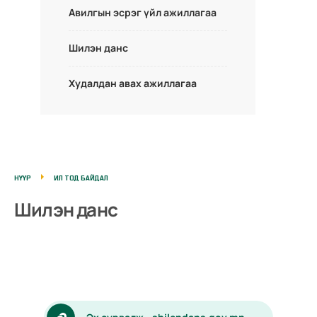
Авилгын эсрэг үйл ажиллагаа
Шилэн данс
Худалдан авах ажиллагаа
НҮҮР
ИЛ ТОД БАЙДАЛ
Шилэн данс