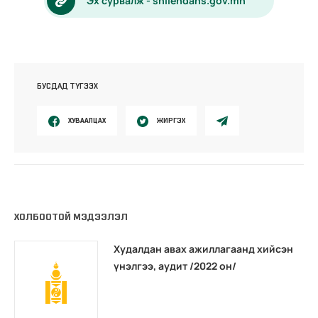
Эх сурвалж - shilendans.gov.mn
БУСДАД ТҮГЭЭХ
ХУВААЛЦАХ
ЖИРГЭХ
ХОЛБООТОЙ МЭДЭЭЛЭЛ
Худалдан авах ажиллагаанд хийсэн
үнэлгээ, аудит /2022 он/