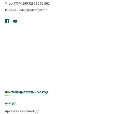
Утас: 7777-1289 328030 321162
И-мэйл: undeg@ndaatgal.mn
НИЙГМИЙН ДААТГАЛЫН ГАЗРУУД
Аймгууд
Архангай аймгийн НДГ