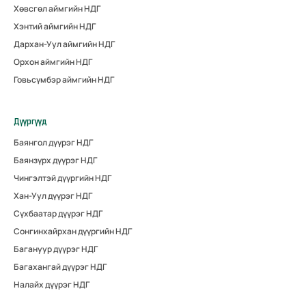
Хөвсгөл аймгийн НДГ
Хэнтий аймгийн НДГ
Дархан-Уул аймгийн НДГ
Орхон аймгийн НДГ
Говьсүмбэр аймгийн НДГ
Дүүргүүд
Баянгол дүүрэг НДГ
Баянзүрх дүүрэг НДГ
Чингэлтэй дүүргийн НДГ
Хан-Уул дүүрэг НДГ
Сүхбаатар дүүрэг НДГ
Сонгинхайрхан дүүргийн НДГ
Багануур дүүрэг НДГ
Багахангай дүүрэг НДГ
Налайх дүүрэг НДГ