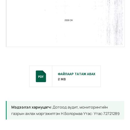
ФАЙЛААР ТАТАЖ АВАХ
2 MB
Мэдээлэл хариуцагч:
Дотоод аудит, мониторингийн
газрын ахлах мэргэжилтэн Н.Болормаа Утас: Утас:72721289