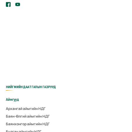
НИЙГМИЙН ДААТГАЛЫН ГАЗРУУД
Аймгууд
Архангай аймгийн НДГ
Баян-Өлгий аймгийн НДГ
Баянхонгор аймгийн НДГ
Булган аймгийн НДГ