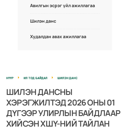
Авилгын эсрэг үйл ажиллагаа
Шилэн данс
Худалдан авах ажиллагаа
НҮҮР
ИЛ ТОД БАЙДАЛ
ШИЛЭН ДАНС
ШИЛЭН ДАНСНЫ
ХЭРЭГЖИЛТЭД 2026 ОНЫ 01
ДҮГЭЭР УЛИРЛЫН БАЙДЛААР
ХИЙСЭН ХШҮ-НИЙ ТАЙЛАН