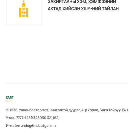
ЗАХИРГААНЫ ХЭМ, ХЭМЖЭЭНИЙ
АКТАД ХИЙСЭН ХШҮ-НИЙ ТАЙЛАН
ХАЯГ
211238, Улаанбаатар хот, Чингэлтэй дүүрэг, 4-р хороо, Бага тойруу 13/1
Утас: 7777-1289 328030 321162
И-мэйл: undeg@ndaatgal.mn