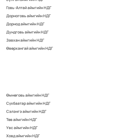
Говь-Алтай аймгийн НДГ
Дорноговь аймгийн НДГ
Дорнод аймгийн НДГ
Дундговь аймгийн НДГ
Завхан аймгийн НДГ
Өвөрхангай аймгийн НДГ
Өмнөговь аймгийн НДГ
Сүхбаатар аймгийн НДГ
Сэлэнгэ аймгийн НДГ
Төв аймгийн НДГ
Увс аймгийн НДГ
Ховд аймгийн НДГ