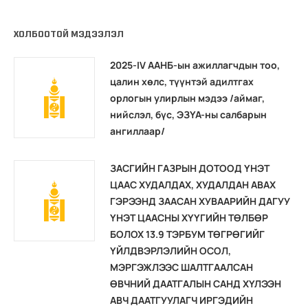
ХОЛБООТОЙ МЭДЭЭЛЭЛ
2025-IV ААНБ-ын ажиллагчдын тоо,
цалин хөлс, түүнтэй адилтгах
орлогын улирлын мэдээ /аймаг,
нийслэл, бүс, ЭЗҮА-ны салбарын
ангиллаар/
ЗАСГИЙН ГАЗРЫН ДОТООД ҮНЭТ
ЦААС ХУДАЛДАХ, ХУДАЛДАН АВАХ
ГЭРЭЭНД ЗААСАН ХУВААРИЙН ДАГУУ
ҮНЭТ ЦААСНЫ ХҮҮГИЙН ТӨЛБӨР
БОЛОХ 13.9 ТЭРБУМ ТӨГРӨГИЙГ
ҮЙЛДВЭРЛЭЛИЙН ОСОЛ,
МЭРГЭЖЛЭЭС ШАЛТГААЛСАН
ӨВЧНИЙ ДААТГАЛЫН САНД ХҮЛЭЭН
АВЧ ДААТГУУЛАГЧ ИРГЭДИЙН