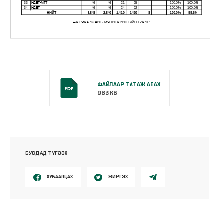
ФАЙЛААР ТАТАЖ АВАХ
963 KB
БУСДАД ТҮГЭЭХ
ХУВААЛЦАХ
ЖИРГЭХ