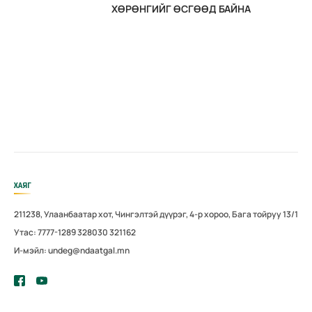
ХӨРӨНГИЙГ ӨСГӨӨД БАЙНА
ХАЯГ
211238, Улаанбаатар хот, Чингэлтэй дүүрэг, 4-р хороо, Бага тойруу 13/1
Утас: 7777-1289 328030 321162
И-мэйл: undeg@ndaatgal.mn