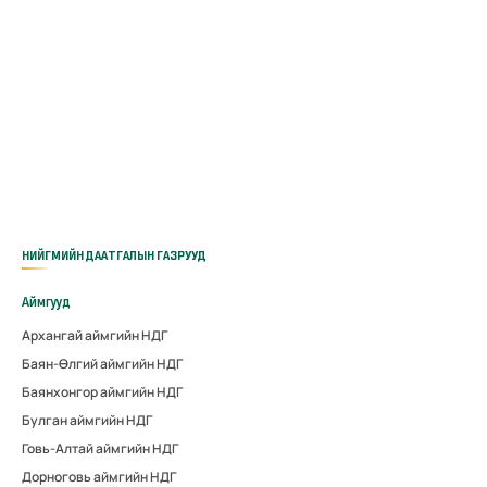
НИЙГМИЙН ДААТГАЛЫН ГАЗРУУД
Аймгууд
Архангай аймгийн НДГ
Баян-Өлгий аймгийн НДГ
Баянхонгор аймгийн НДГ
Булган аймгийн НДГ
Говь-Алтай аймгийн НДГ
Дорноговь аймгийн НДГ