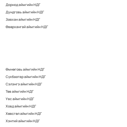
Дорнод аймгийн НДГ
Дундговь аймгийн НДГ
Завхан аймгийн НДГ
Өвөрхангай аймгийн НДГ
Өмнөговь аймгийн НДГ
Сүхбаатар аймгийн НДГ
Сэлэнгэ аймгийн НДГ
Төв аймгийн НДГ
Увс аймгийн НДГ
Ховд аймгийн НДГ
Хөвсгөл аймгийн НДГ
Хэнтий аймгийн НДГ