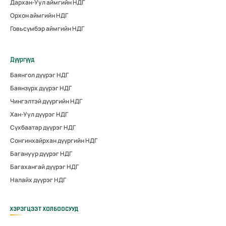
Дархан-Уул аймгийн НДГ
Орхон аймгийн НДГ
Говьсүмбэр аймгийн НДГ
Дүүргүүд
Баянгол дүүрэг НДГ
Баянзүрх дүүрэг НДГ
Чингэлтэй дүүргийн НДГ
Хан-Уул дүүрэг НДГ
Сүхбаатар дүүрэг НДГ
Сонгинхайрхан дүүргийн НДГ
Багануур дүүрэг НДГ
Багахангай дүүрэг НДГ
Налайх дүүрэг НДГ
ХЭРЭГЦЭЭТ ХОЛБООСУУД