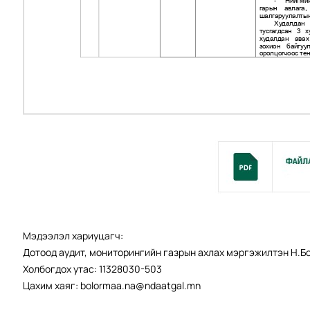
Мэдээлэл хариуцагч:
Дотоод аудит, мониторингийн газрын ахлах мэргэжилтэн Н.
Холбогдох утас: 11328030-503
Цахим хаяг: bolormaa.na@ndaatgal.mn