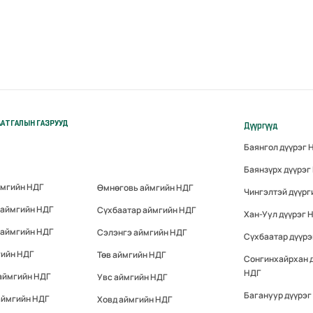
АТГАЛЫН ГАЗРУУД
Дүүргүүд
Баянгол дүүрэг 
Баянзүрх дүүрэг
ймгийн НДГ
Өмнөговь аймгийн НДГ
Чингэлтэй дүүрг
 аймгийн НДГ
Сүхбаатар аймгийн НДГ
Хан-Уул дүүрэг 
 аймгийн НДГ
Сэлэнгэ аймгийн НДГ
Сүхбаатар дүүрэ
гийн НДГ
Төв аймгийн НДГ
Сонгинхайрхан 
НДГ
аймгийн НДГ
Увс аймгийн НДГ
Багануур дүүрэг
аймгийн НДГ
Ховд аймгийн НДГ