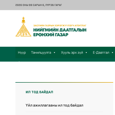
2026 ОНЫ 08 САРЫН 6
, ПҮРЭВ ГАРАГ
Нүүр
Танилцуулга
Хууль эрх зүй
Е-Даатгал
Санал хүсэлт
ИЛ ТОД БАЙДАЛ
Үйл ажиллагааны ил тод байдал