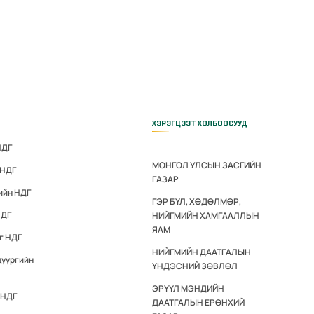
ХЭРЭГЦЭЭТ ХОЛБООСУУД
НДГ
МОНГОЛ УЛСЫН ЗАСГИЙН
 НДГ
ГАЗАР
ийн НДГ
ГЭР БҮЛ, ХӨДӨЛМӨР,
НДГ
НИЙГМИЙН ХАМГААЛЛЫН
ЯАМ
г НДГ
НИЙГМИЙН ДААТГАЛЫН
дүүргийн
ҮНДЭСНИЙ ЗӨВЛӨЛ
ЭРҮҮЛ МЭНДИЙН
 НДГ
ДААТГАЛЫН ЕРӨНХИЙ