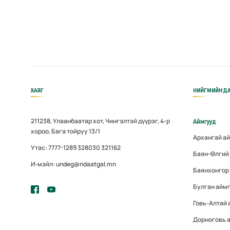
ХАЯГ
НИЙГМИЙН ДА
211238, Улаанбаатар хот, Чингэлтэй дүүрэг, 4-р
Аймгууд
хороо, Бага тойруу 13/1
Архангай а
Утас: 7777-1289 328030 321162
Баян-Өлгий
И-мэйл: undeg@ndaatgal.mn
Баянхонгор
Булган айм
Говь-Алтай 
Дорноговь 