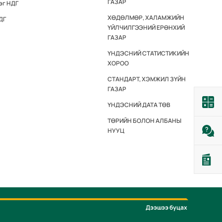
ГАЗАР
эг НДГ
ХӨДӨЛМӨР, ХАЛАМЖИЙН
ДГ
ҮЙЛЧИЛГЭЭНИЙ ЕРӨНХИЙ
ГАЗАР
ҮНДЭСНИЙ СТАТИСТИКИЙН
ХОРОО
СТАНДАРТ, ХЭМЖИЛ ЗҮЙН
ГАЗАР
ҮНДЭСНИЙ ДАТА ТӨВ
ТӨРИЙН БОЛОН АЛБАНЫ
НУУЦ
Дээшээ буцах