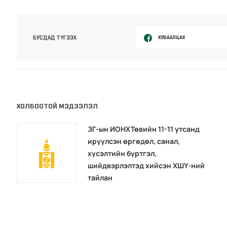
ХУВААЛЦАХ
БУСДАД ТҮГЭЭХ
ХОЛБООТОЙ МЭДЭЭЛЭЛ
ЗГ-ын ИОНХТөвийн 11-11 утсанд
ирүүлсэн өргөдөл, санал,
хүсэлтийн бүртгэл,
шийдвэрлэлтэд хийсэн ХШҮ-ний
тайлан