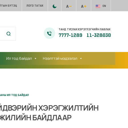
ЙТЫН БҮТЭЦ
ЛОГО ТАТАХ
EN
ТАНД ТУСЛАХ ХЭРЭГЛЭГЧИЙН ЛАВЛАХ
7777-1289
11-328030
Ил тод байдал
Нээлттэй мэдээлэл
ААНЫ ИЛ ТОД БАЙДАЛ
ИЙДВЭРИЙН ХЭРЭГЖИЛТИЙН
С ЖИЛИЙН БАЙДЛААР