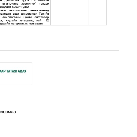
Болормаа