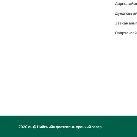
Дорнод айм
Дундговь а
Завхан айм
Өвөрхангай
2020 он © Нийгмийн даатгалын ерөнхий газар.