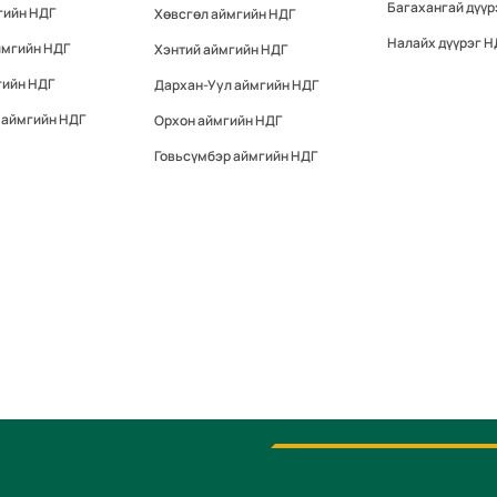
Багахангай дүүр
гийн НДГ
Хөвсгөл аймгийн НДГ
Налайх дүүрэг Н
ймгийн НДГ
Хэнтий аймгийн НДГ
гийн НДГ
Дархан-Уул аймгийн НДГ
 аймгийн НДГ
Орхон аймгийн НДГ
Говьсүмбэр аймгийн НДГ