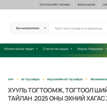
ХЭРЭГЛЭГЧИЙН ТУСЛАМЖ
ХОЛБОО БАРИХ
СА
Үйлчилгээний төрөл
Статистик мэдээ
Мэдээ, Мэдээлэл
НҮҮР
ИЛ ТОД БАЙДАЛ
МЭДЭЭЛЛИЙН ИЛ ТОД БАЙДАЛ
ҮЙЛ АЖИЛЛАГ
ХУУЛЬ ТОГТООМЖ, ТОГТООЛ Ш
ТАЙЛАН 2025 ОНЫ ЭХНИЙ ХАГА