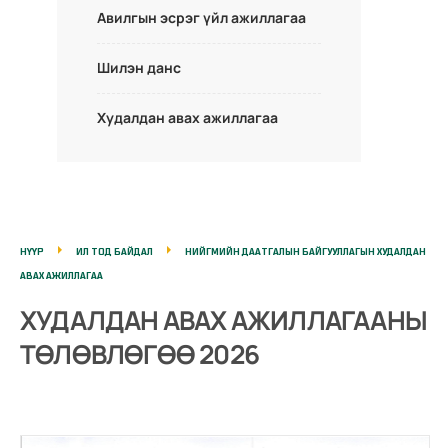
Авилгын эсрэг үйл ажиллагаа
Шилэн данс
Худалдан авах ажиллагаа
НҮҮР
ИЛ ТОД БАЙДАЛ
НИЙГМИЙН ДААТГАЛЫН БАЙГУУЛЛАГЫН ХУДАЛДАН
АВАХ АЖИЛЛАГАА
ХУДАЛДАН АВАХ АЖИЛЛАГААНЫ
ТӨЛӨВЛӨГӨӨ 2026