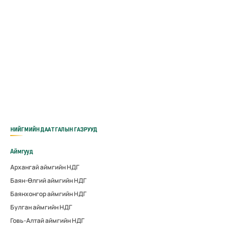
НИЙГМИЙН ДААТГАЛЫН ГАЗРУУД
Аймгууд
Архангай аймгийн НДГ
Баян-Өлгий аймгийн НДГ
Баянхонгор аймгийн НДГ
Булган аймгийн НДГ
Говь-Алтай аймгийн НДГ