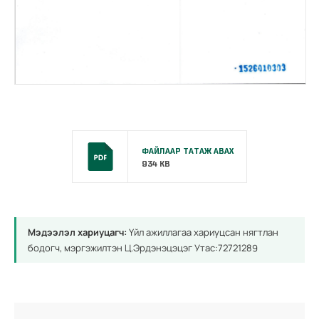
ФАЙЛААР ТАТАЖ АВАХ
934 KB
Мэдээлэл хариуцагч:
Үйл ажиллагаа хариуцсан нягтлан
бодогч, мэргэжилтэн Ц.Эрдэнэцэцэг Утас:72721289