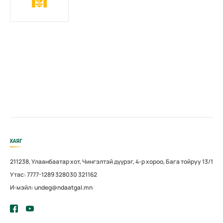
ХАЯГ
211238, Улаанбаатар хот, Чингэлтэй дүүрэг, 4-р хороо, Бага тойруу 13/1
Утас: 7777-1289 328030 321162
И-мэйл: undeg@ndaatgal.mn