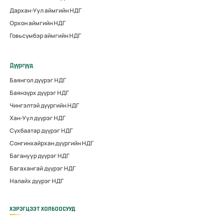
Дархан-Уул аймгийн НДГ
Орхон аймгийн НДГ
Говьсүмбэр аймгийн НДГ
Дүүргүүд
Баянгол дүүрэг НДГ
Баянзүрх дүүрэг НДГ
Чингэлтэй дүүргийн НДГ
Хан-Уул дүүрэг НДГ
Сүхбаатар дүүрэг НДГ
Сонгинхайрхан дүүргийн НДГ
Багануур дүүрэг НДГ
Багахангай дүүрэг НДГ
Налайх дүүрэг НДГ
ХЭРЭГЦЭЭТ ХОЛБООСУУД