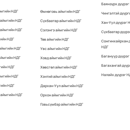
Баянзүрх дүүрэг
ймгийн НДГ
Өмнөговь аймгийн НДГ
Чингэлтэй дүүрг
 аймгийн НДГ
Сүхбаатар аймгийн НДГ
Хан-Уул дүүрэг 
 аймгийн НДГ
Сэлэнгэ аймгийн НДГ
Сүхбаатар дүүрэ
гийн НДГ
Төв аймгийн НДГ
Сонгинхайрхан 
НДГ
аймгийн НДГ
Увс аймгийн НДГ
Багануур дүүрэг
аймгийн НДГ
Ховд аймгийн НДГ
Багахангай дүүр
гийн НДГ
Хөвсгөл аймгийн НДГ
Налайх дүүрэг Н
ймгийн НДГ
Хэнтий аймгийн НДГ
гийн НДГ
Дархан-Уул аймгийн НДГ
 аймгийн НДГ
Орхон аймгийн НДГ
Говьсүмбэр аймгийн НДГ