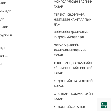
МОНГОЛ УЛСЫН ЗАСГИЙН
 НДГ
ГАЗАР
ийн НДГ
ГЭР БҮЛ, ХӨДӨЛМӨР,
НДГ
НИЙГМИЙН ХАМГААЛЛЫН
ЯАМ
г НДГ
НИЙГМИЙН ДААТГАЛЫН
дүүргийн
ҮНДЭСНИЙ ЗӨВЛӨЛ
ЭРҮҮЛ МЭНДИЙН
 НДГ
ДААТГАЛЫН ЕРӨНХИЙ
ГАЗАР
эг НДГ
ХӨДӨЛМӨР, ХАЛАМЖИЙН
ДГ
ҮЙЛЧИЛГЭЭНИЙ ЕРӨНХИЙ
ГАЗАР
ҮНДЭСНИЙ СТАТИСТИКИЙН
ХОРОО
СТАНДАРТ, ХЭМЖИЛ ЗҮЙН
ГАЗАР
ҮНДЭСНИЙ ДАТА ТӨВ