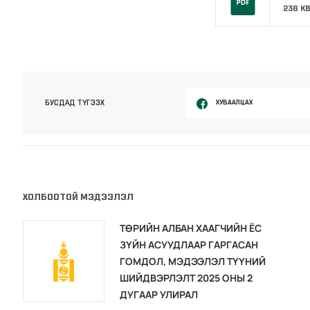
236 K
ХУВААЛЦАХ
БУСДАД ТҮГЭЭХ
ХОЛБООТОЙ МЭДЭЭЛЭЛ
ТӨРИЙН АЛБАН ХААГЧИЙН ЁС
ЗҮЙН АСУУДЛААР ГАРГАСАН
ГОМДОЛ, МЭДЭЭЛЭЛ ТҮҮНИЙ
ШИЙДВЭРЛЭЛТ 2025 ОНЫ 2
ДУГААР УЛИРАЛ