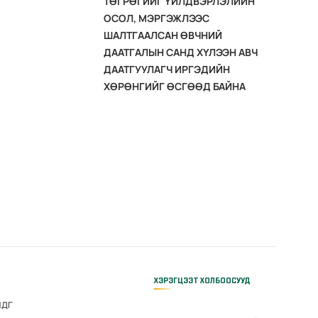
ТӨГРӨГИЙГ ҮЙЛДВЭРЛЭЛИЙН
ОСОЛ, МЭРГЭЖЛЭЭС
ШАЛТГААЛСАН ӨВЧНИЙ
ДААТГАЛЫН САНД ХҮЛЭЭН АВЧ
ДААТГУУЛАГЧ ИРГЭДИЙН
ХӨРӨНГИЙГ ӨСГӨӨД БАЙНА
ХЭРЭГЦЭЭТ ХОЛБООСУУД
НДГ