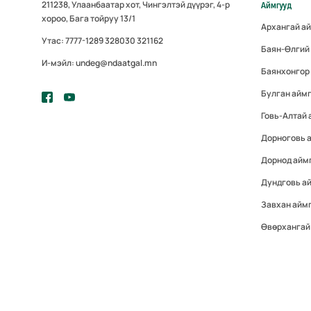
211238, Улаанбаатар хот, Чингэлтэй дүүрэг, 4-р
Аймгууд
хороо, Бага тойруу 13/1
Архангай а
Утас: 7777-1289 328030 321162
Баян-Өлгий
И-мэйл: undeg@ndaatgal.mn
Баянхонгор
Булган айм
Говь-Алтай 
Дорноговь 
Дорнод айм
Дундговь а
Завхан айм
Өвөрхангай