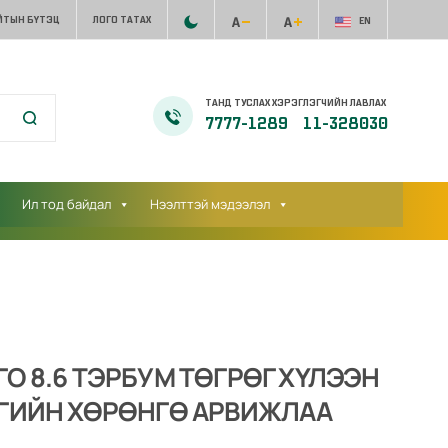
ЙТЫН БҮТЭЦ
ЛОГО ТАТАХ
EN
ТАНД ТУСЛАХ ХЭРЭГЛЭГЧИЙН ЛАВЛАХ
7777-1289
11-328030
Ил тод байдал
Нээлттэй мэдээлэл
 8.6 ТЭРБУМ ТӨГРӨГ ХҮЛЭЭН
ГИЙН ХӨРӨНГӨ АРВИЖЛАА