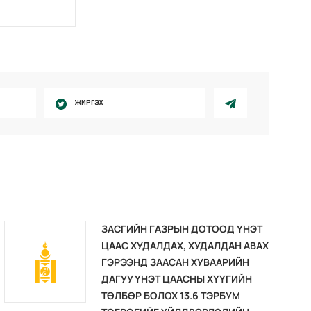
B
ЖИРГЭХ
ЗАСГИЙН ГАЗРЫН ДОТООД ҮНЭТ
ЦААС ХУДАЛДАХ, ХУДАЛДАН АВАХ
ГЭРЭЭНД ЗААСАН ХУВААРИЙН
ДАГУУ ҮНЭТ ЦААСНЫ ХҮҮГИЙН
ТӨЛБӨР БОЛОХ 13.6 ТЭРБУМ