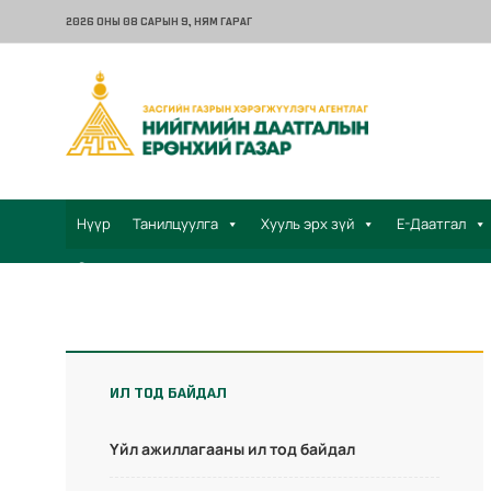
2026 ОНЫ 08 САРЫН 9
, НЯМ ГАРАГ
Нүүр
Танилцуулга
Хууль эрх зүй
Е-Даатгал
Санал хүсэлт
ИЛ ТОД БАЙДАЛ
Үйл ажиллагааны ил тод байдал