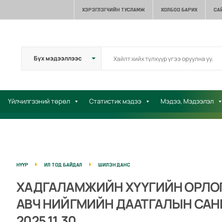
ХЭРЭГЛЭГЧИЙН ТУСЛАМЖ
ХОЛБОО БАРИХ
СА
Үйлчилгээний төрөл
Статистик мэдээ
Мэдээ, Мэдээлэл
НҮҮР
ИЛ ТОД БАЙДАЛ
ШИЛЭН ДАНС
ХАДГАЛАМЖИЙН ХҮҮГИЙН ОРЛОГО
АВЧ НИЙГМИЙН ДААТГАЛЫН САН
2025.11.30