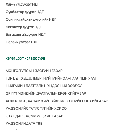
Хан-Уул дүүрэг НДГ
Сүхбаатар дүүрэг НДГ
Сонгинхайрхан дүүргийн НДГ
Багануур дүүрэг НДГ
Багахангай дүүрэг НДГ
Налайх дүүрэг НДГ
ХЭРЭГЦЭЭТ ХОЛБООСУУД
МОНГОЛ УЛСЫН ЗАСГИЙН ГАЗАР
ГЭР БҮЛ, ХӨДӨЛМӨР, НИЙГМИЙН ХАМГААЛЛЫН ЯАМ
НИЙГМИЙН ДААТГАЛЫН ҮНДЭСНИЙ ЗӨВЛӨЛ
ЭРҮҮЛ МЭНДИЙН ДААТГАЛЫН ЕРӨНХИЙ ГАЗАР
ХӨДӨЛМӨР, ХАЛАМЖИЙН ҮЙЛЧИЛГЭЭНИЙ ЕРӨНХИЙ ГАЗАР
ҮНДЭСНИЙ СТАТИСТИКИЙН ХОРОО
СТАНДАРТ, ХЭМЖИЛ ЗҮЙН ГАЗАР
ҮНДЭСНИЙ ДАТА ТӨВ