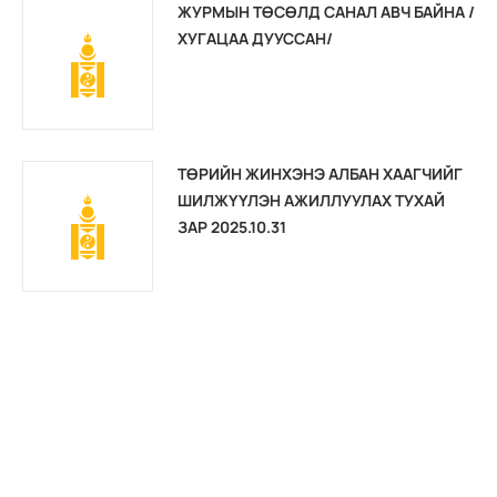
ЖУРМЫН ТӨСӨЛД САНАЛ АВЧ БАЙНА /
ХУГАЦАА ДУУССАН/
ТӨРИЙН ЖИНХЭНЭ АЛБАН ХААГЧИЙГ
ШИЛЖҮҮЛЭН АЖИЛЛУУЛАХ ТУХАЙ
ЗАР 2025.10.31