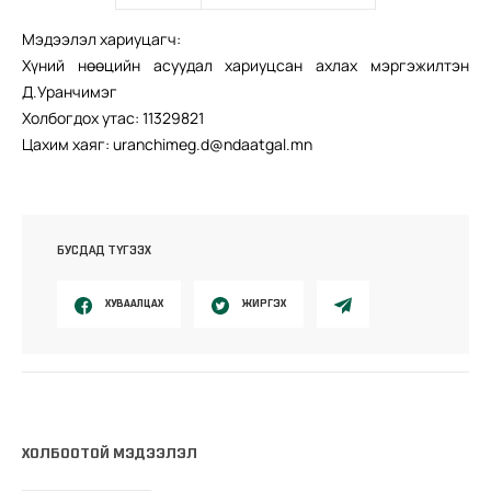
Мэдээлэл хариуцагч:
Хүний нөөцийн асуудал хариуцсан ахлах мэргэжилтэн
Д.Уранчимэг
Холбогдох утас: 11329821
Цахим хаяг: uranchimeg.d@ndaatgal.mn
БУСДАД ТҮГЭЭХ
ХУВААЛЦАХ
ЖИРГЭХ
ХОЛБООТОЙ МЭДЭЭЛЭЛ