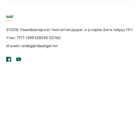
ХАЯГ
211238, Улаанбаатар хот, Чингэлтэй дүүрэг, 4-р хороо, Бага тойруу 13/1
Утас: 7777-1289 328030 321162
И-мэйл: undeg@ndaatgal.mn