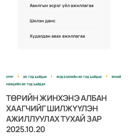
Авилгын эсрэг үйл ажиллагаа
Шилэн данс
Худалдан авах ажиллагаа
НҮҮР
ИЛ ТОД БАЙДАЛ
МЭДЭЭЛЛИЙН ИЛ ТОД БАЙДАЛ
ХҮНИЙ
НӨӨЦИЙН ИЛ ТОД БАЙДАЛ
ТӨРИЙН ЖИНХЭНЭ АЛБАН
ХААГЧИЙГ ШИЛЖҮҮЛЭН
АЖИЛЛУУЛАХ ТУХАЙ ЗАР
2025.10.20