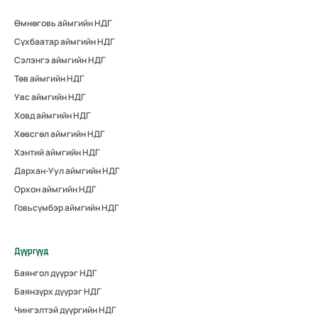
Өмнөговь аймгийн НДГ
Сүхбаатар аймгийн НДГ
Сэлэнгэ аймгийн НДГ
Төв аймгийн НДГ
Увс аймгийн НДГ
Ховд аймгийн НДГ
Хөвсгөл аймгийн НДГ
Хэнтий аймгийн НДГ
Дархан-Уул аймгийн НДГ
Орхон аймгийн НДГ
Говьсүмбэр аймгийн НДГ
Дүүргүүд
Баянгол дүүрэг НДГ
Баянзүрх дүүрэг НДГ
Чингэлтэй дүүргийн НДГ