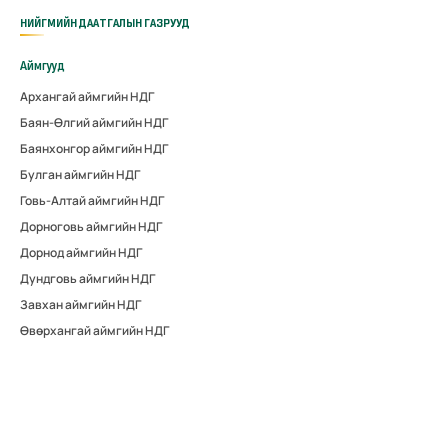
НИЙГМИЙН ДААТГАЛЫН ГАЗРУУД
Аймгууд
Архангай аймгийн НДГ
Баян-Өлгий аймгийн НДГ
Баянхонгор аймгийн НДГ
Булган аймгийн НДГ
Говь-Алтай аймгийн НДГ
Дорноговь аймгийн НДГ
Дорнод аймгийн НДГ
Дундговь аймгийн НДГ
Завхан аймгийн НДГ
Өвөрхангай аймгийн НДГ