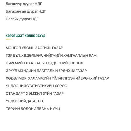
Багануур дүүрэг НДГ
Багахангай дүүрэг НДГ
Налайх дүүрэг НДГ
ХЭРЭГЦЭЭТ ХОЛБООСУУД
МОНГОЛ УЛСЫН ЗАСГИЙН ГАЗАР
ГЭР БҮЛ, ХӨДӨЛМӨР, НИЙГМИЙН ХАМГААЛЛЫН ЯАМ
НИЙГМИЙН ДААТГАЛЫН ҮНДЭСНИЙ ЗӨВЛӨЛ
ЭРҮҮЛ МЭНДИЙН ДААТГАЛЫН ЕРӨНХИЙ ГАЗАР
ХӨДӨЛМӨР, ХАЛАМЖИЙН ҮЙЛЧИЛГЭЭНИЙ ЕРӨНХИЙ ГАЗАР
ҮНДЭСНИЙ СТАТИСТИКИЙН ХОРОО
СТАНДАРТ, ХЭМЖИЛ ЗҮЙН ГАЗАР
ҮНДЭСНИЙ ДАТА ТӨВ
ТӨРИЙН БОЛОН АЛБАНЫ НУУЦ