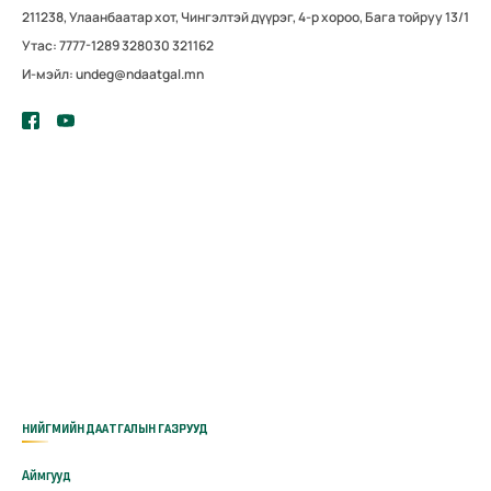
211238, Улаанбаатар хот, Чингэлтэй дүүрэг, 4-р хороо, Бага тойруу 13/1
Утас: 7777-1289 328030 321162
И-мэйл: undeg@ndaatgal.mn
НИЙГМИЙН ДААТГАЛЫН ГАЗРУУД
Аймгууд