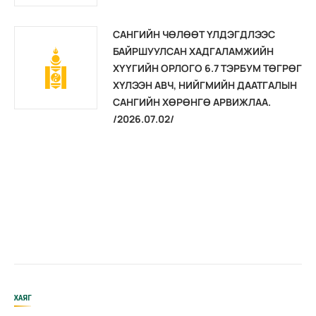
САНГИЙН ЧӨЛӨӨТ ҮЛДЭГДЛЭЭС
БАЙРШУУЛСАН ХАДГАЛАМЖИЙН
ХҮҮГИЙН ОРЛОГО 6.7 ТЭРБУМ ТӨГРӨГ
ХҮЛЭЭН АВЧ, НИЙГМИЙН ДААТГАЛЫН
САНГИЙН ХӨРӨНГӨ АРВИЖЛАА.
/2026.07.02/
ХАЯГ