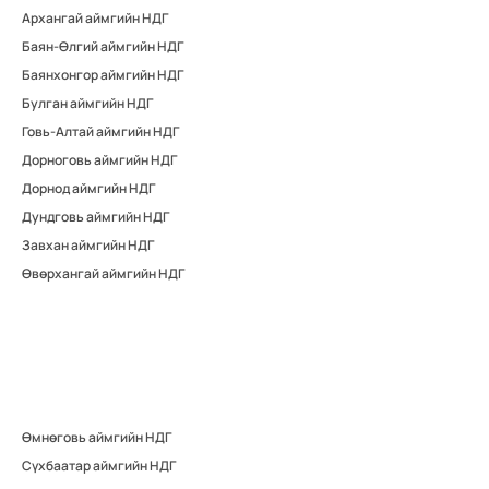
Архангай аймгийн НДГ
Баян-Өлгий аймгийн НДГ
Баянхонгор аймгийн НДГ
Булган аймгийн НДГ
Говь-Алтай аймгийн НДГ
Дорноговь аймгийн НДГ
Дорнод аймгийн НДГ
Дундговь аймгийн НДГ
Завхан аймгийн НДГ
Өвөрхангай аймгийн НДГ
Өмнөговь аймгийн НДГ
Сүхбаатар аймгийн НДГ