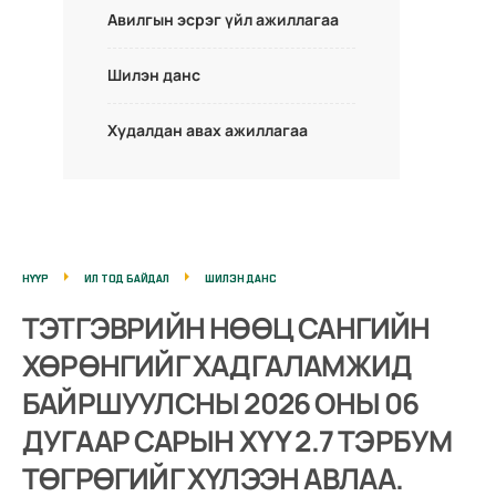
Авилгын эсрэг үйл ажиллагаа
Шилэн данс
Худалдан авах ажиллагаа
НҮҮР
ИЛ ТОД БАЙДАЛ
ШИЛЭН ДАНС
ТЭТГЭВРИЙН НӨӨЦ САНГИЙН
ХӨРӨНГИЙГ ХАДГАЛАМЖИД
БАЙРШУУЛСНЫ 2026 ОНЫ 06
ДУГААР САРЫН ХҮҮ 2.7 ТЭРБУМ
ТӨГРӨГИЙГ ХҮЛЭЭН АВЛАА.