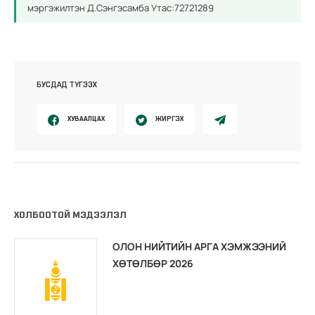
мэргэжилтэн Д.Сэнгэсамба Утас:72721289
БУСДАД ТҮГЭЭХ
ХУВААЛЦАХ
ЖИРГЭХ
ХОЛБООТОЙ МЭДЭЭЛЭЛ
ОЛОН НИЙТИЙН АРГА ХЭМЖЭЭНИЙ
ХӨТӨЛБӨР 2026