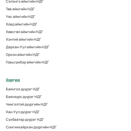
Сэлэнгэ аймгийн НДГ
Төв аймгийн НДГ
Увс аймгийн НДГ
Ховд аймгийн НДГ
Хөвсгөл аймгийн НДГ
Хэнтий аймгийн НДГ
Дархан-Уул аймгийн НДГ
Орхон аймгийн НДГ
Говьсүмбэр аймгийн НДГ
Дүүргүүд
Баянгол дүүрэг НДГ
Баянзүрх дүүрэг НДГ
Чингэлтэй дүүргийн НДГ
Хан-Уул дүүрэг НДГ
Сүхбаатар дүүрэг НДГ
Сонгинхайрхан дүүргийн НДГ