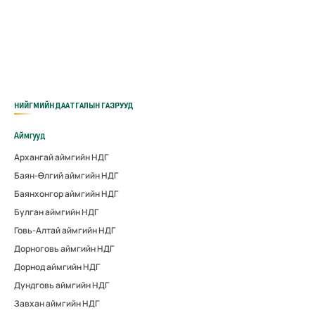
НИЙГМИЙН ДААТГАЛЫН ГАЗРУУД
Аймгууд
Архангай аймгийн НДГ
Баян-Өлгий аймгийн НДГ
Баянхонгор аймгийн НДГ
Булган аймгийн НДГ
Говь-Алтай аймгийн НДГ
Дорноговь аймгийн НДГ
Дорнод аймгийн НДГ
Дундговь аймгийн НДГ
Завхан аймгийн НДГ