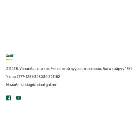
ХАЯГ
211238, Улаанбаатар хот, Чингэлтэй дүүрэг, 4-р хороо, Бага тойруу 13/1
Утас: 7777-1289 328030 321162
И-мэйл: undeg@ndaatgal.mn