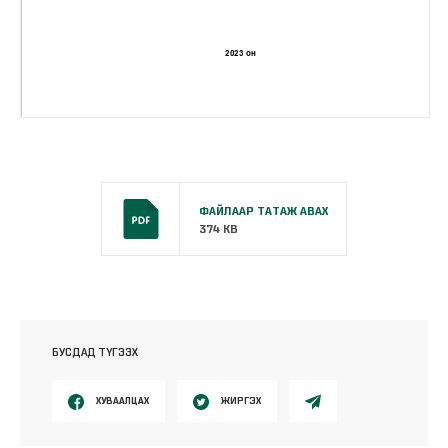
ФАЙЛААР ТАТАЖ АВАХ
374 KB
БУСДАД ТҮГЭЭХ
ХУВААЛЦАХ
ЖИРГЭХ