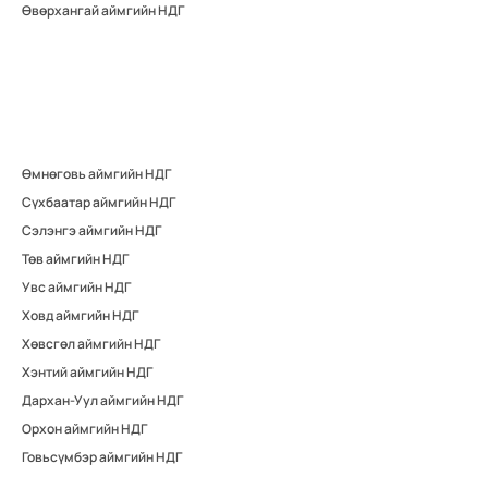
Өвөрхангай аймгийн НДГ
Өмнөговь аймгийн НДГ
Сүхбаатар аймгийн НДГ
Сэлэнгэ аймгийн НДГ
Төв аймгийн НДГ
Увс аймгийн НДГ
Ховд аймгийн НДГ
Хөвсгөл аймгийн НДГ
Хэнтий аймгийн НДГ
Дархан-Уул аймгийн НДГ
Орхон аймгийн НДГ
Говьсүмбэр аймгийн НДГ