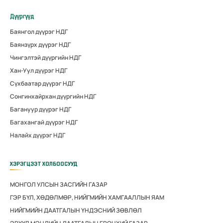
Дүүргүүд
Баянгол дүүрэг НДГ
Баянзүрх дүүрэг НДГ
Чингэлтэй дүүргийн НДГ
Хан-Уул дүүрэг НДГ
Сүхбаатар дүүрэг НДГ
Сонгинхайрхан дүүргийн НДГ
Багануур дүүрэг НДГ
Багахангай дүүрэг НДГ
Налайх дүүрэг НДГ
ХЭРЭГЦЭЭТ ХОЛБООСУУД
МОНГОЛ УЛСЫН ЗАСГИЙН ГАЗАР
ГЭР БҮЛ, ХӨДӨЛМӨР, НИЙГМИЙН ХАМГААЛЛЫН ЯАМ
НИЙГМИЙН ДААТГАЛЫН ҮНДЭСНИЙ ЗӨВЛӨЛ