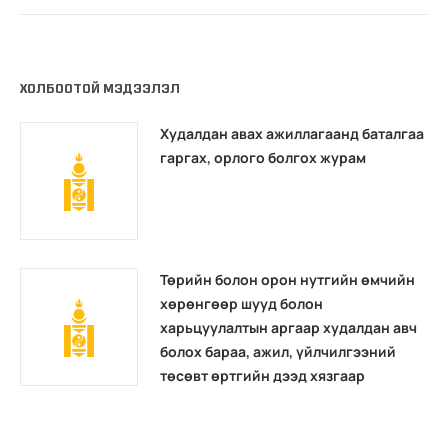
ХОЛБООТОЙ МЭДЭЭЛЭЛ
Худалдан авах ажиллагаанд баталгаа
гаргах, орлого болгох журам
Төрийн болон орон нутгийн өмчийн
хөрөнгөөр шууд болон
харьцуулалтын аргаар худалдан авч
болох бараа, ажил, үйлчилгээний
төсөвт өртгийн дээд хязгаар