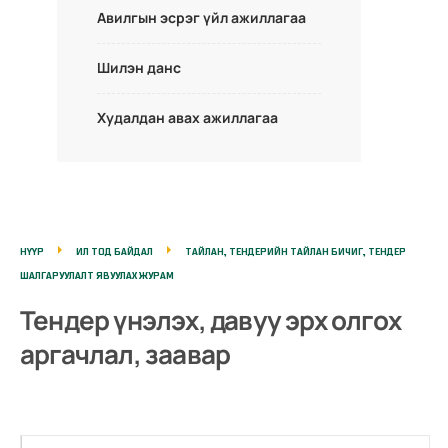
Авилгын эсрэг үйл ажиллагаа
Шилэн данс
Худалдан авах ажиллагаа
НҮҮР
ИЛ ТОД БАЙДАЛ
ТАЙЛАН, ТЕНДЕРИЙН ТАЙЛАН БИЧИГ, ТЕНДЕР
ШАЛГАРУУЛАЛТ ЯВУУЛАХ ЖУРАМ
Тендер үнэлэх, давуу эрх олгох
аргачлал, заавар