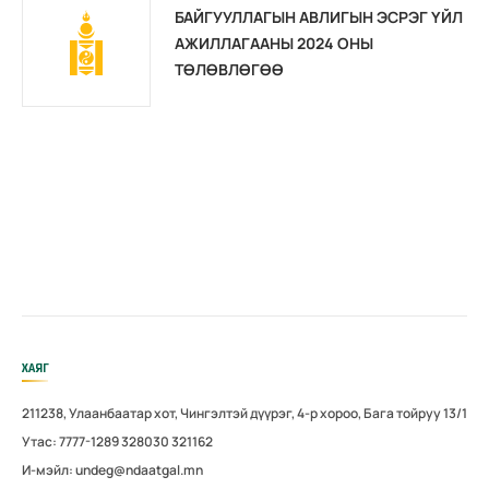
БАЙГУУЛЛАГЫН АВЛИГЫН ЭСРЭГ ҮЙЛ
АЖИЛЛАГААНЫ 2024 ОНЫ
ТӨЛӨВЛӨГӨӨ
ХАЯГ
211238, Улаанбаатар хот, Чингэлтэй дүүрэг, 4-р хороо, Бага тойруу 13/1
Утас: 7777-1289 328030 321162
И-мэйл: undeg@ndaatgal.mn