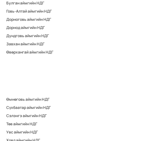
Булган аймгийн НДГ
Говь-Алтай аймгийн НДГ
Дорноговь аймгийн НДГ
Дорнод аймгийн НДГ
Дундговь аймгийн НДГ
Завхан аймгийн НДГ
Өвөрхангай аймгийн НДГ
Өмнөговь аймгийн НДГ
Сүхбаатар аймгийн НДГ
Сэлэнгэ аймгийн НДГ
Төв аймгийн НДГ
Увс аймгийн НДГ
Ховд аймгийн НДГ