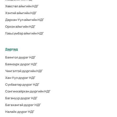
Хөвсгөл аймгийн НДГ
Хэнтий аймгийн НДГ
Дархан-Уул аймгийн НДГ
Орхон аймгийн НДГ
Говьсүмбэр аймгийн НДГ
Дүүргүүд
Баянгол дүүрэг НДГ
Баянзүрх дүүрэг НДГ
Чингэлтэй дүүргийн НДГ
Хан-Уул дүүрэг НДГ
Сүхбаатар дүүрэг НДГ
Сонгинхайрхан дүүргийн НДГ
Багануур дүүрэг НДГ
Багахангай дүүрэг НДГ
Налайх дүүрэг НДГ