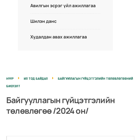
Авилгын эсрэг үйл ажиллагаа
Шилэн данс
Худалдан авах ажиллагаа
НҮҮР
ИЛ ТОД БАЙДАЛ
БАЙГУУЛЛАГЫН ГҮЙЦЭТГЭЛИЙН ТӨЛӨВЛӨГӨӨНИЙ
БИЕЛЭЛТ
Байгууллагын гүйцэтгэлийн
төлөвлөгөө /2024 он/