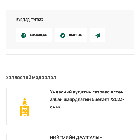
БУСДАД ТҮГЭЭХ
ХУВААЛЦАХ
ЖИРГЭХ
ХОЛБООТОЙ МЭДЭЭЛЭЛ
Үндэсний аудитын газраас өгсөн
албан шаардлагын биелэлт /2023-
оны/
НИЙГМИЙН ДААТГАЛЫН