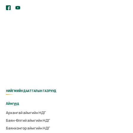
НИЙГМИЙН ДААТГАЛЫН ГАЗРУУД
Аймгууд
Архангай аймгийн НДГ
Баян-Өлгий аймгийн НДГ
Баянхонгор аймгийн НДГ