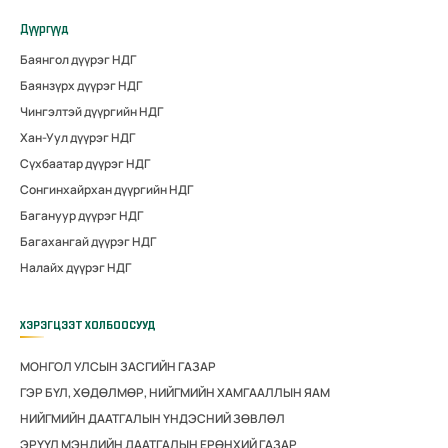
Дүүргүүд
Баянгол дүүрэг НДГ
Баянзүрх дүүрэг НДГ
Чингэлтэй дүүргийн НДГ
Хан-Уул дүүрэг НДГ
Сүхбаатар дүүрэг НДГ
Сонгинхайрхан дүүргийн НДГ
Багануур дүүрэг НДГ
Багахангай дүүрэг НДГ
Налайх дүүрэг НДГ
ХЭРЭГЦЭЭТ ХОЛБООСУУД
МОНГОЛ УЛСЫН ЗАСГИЙН ГАЗАР
ГЭР БҮЛ, ХӨДӨЛМӨР, НИЙГМИЙН ХАМГААЛЛЫН ЯАМ
НИЙГМИЙН ДААТГАЛЫН ҮНДЭСНИЙ ЗӨВЛӨЛ
ЭРҮҮЛ МЭНДИЙН ДААТГАЛЫН ЕРӨНХИЙ ГАЗАР