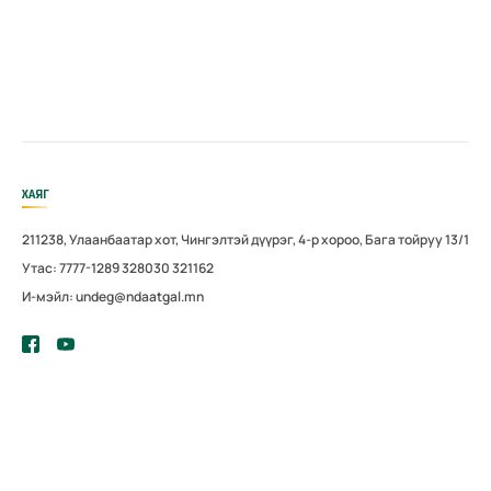
ХАЯГ
211238, Улаанбаатар хот, Чингэлтэй дүүрэг, 4-р хороо, Бага тойруу 13/1
Утас: 7777-1289 328030 321162
И-мэйл: undeg@ndaatgal.mn