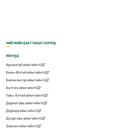
НИЙГМИЙН ДААТГАЛЫН ГАЗРУУД
Аймгууд
Архангай аймгийн НДГ
Баян-Өлгий аймгийн НДГ
Баянхонгор аймгийн НДГ
Булган аймгийн НДГ
Говь-Алтай аймгийн НДГ
Дорноговь аймгийн НДГ
Дорнод аймгийн НДГ
Дундговь аймгийн НДГ
Завхан аймгийн НДГ